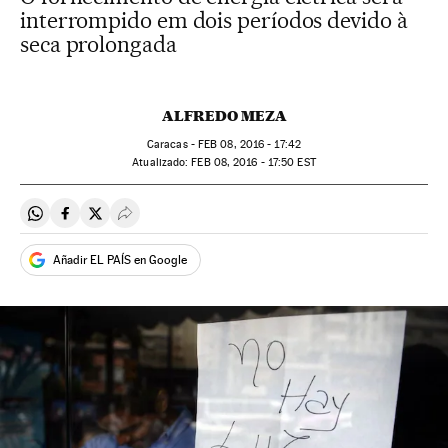
interrompido em dois períodos devido à
seca prolongada
ALFREDO MEZA
Caracas -
FEB
08, 2016 - 17:42
atualizado:
FEB
08, 2016 - 17:50
EST
Compartir en Whatsapp
Compartir en Facebook
Compartir en Twitter
Desplegar Redes Sociales
Añadir EL PAÍS en Google