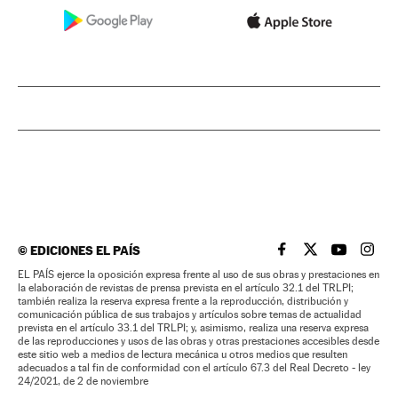
©
EDICIONES EL PAÍS
EL PAÍS BRASIL EN
EL PAÍS BRASI
EL PAÍS B
EL PA
EL PAÍS ejerce la oposición expresa frente al uso de sus obras y prestaciones en
la elaboración de revistas de prensa prevista en el artículo 32.1 del TRLPI;
también realiza la reserva expresa frente a la reproducción, distribución y
comunicación pública de sus trabajos y artículos sobre temas de actualidad
prevista en el artículo 33.1 del TRLPI; y, asimismo, realiza una reserva expresa
de las reproducciones y usos de las obras y otras prestaciones accesibles desde
este sitio web a medios de lectura mecánica u otros medios que resulten
adecuados a tal fin de conformidad con el artículo 67.3 del Real Decreto - ley
24/2021, de 2 de noviembre