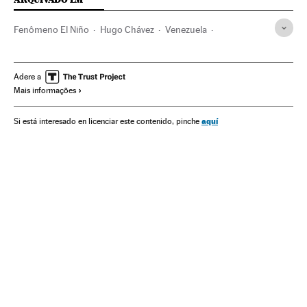
Fenômeno El Niño
Hugo Chávez
Venezuela
Crise energética
Crise econômica
Recessão econômica
Produção energia
Conjuntura econômica
Adere a
Mais informações
América do Sul
América Latina
Meteorologia
América
Economia
Energia
aquí
Si está interesado en licenciar este contenido, pinche