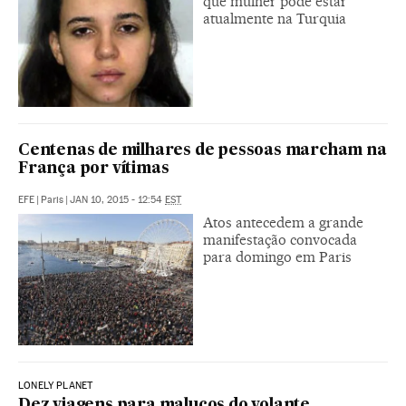
que mulher pode estar
atualmente na Turquia
Centenas de milhares de pessoas marcham na
França por vítimas
EFE
|
Paris
|
JAN 10, 2015 - 12:54
EST
Atos antecedem a grande
manifestação convocada
para domingo em Paris
LONELY PLANET
Dez viagens para malucos do volante