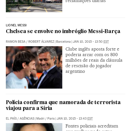
reclamações diárias
LIONEL MESSI
Chelsea se envolve no imbróglio Messi-Barça
RAMON BESA
/
ROBERT ÁLVAREZ
|
Barcelona
|
JAN 10, 2015 - 13:50
EST
Clube inglês aposta forte e
poderia arcar com os 800
milhões de reais da cláusula
de rescisão do jogador
argentino
Polícia confirma que namorada de terrorista
viajou para a Síria
EL PAÍS
/
AGÊNCIAS
|
Madri / Paris
|
JAN 10, 2015 - 13:43
EST
Fontes policiais acreditam