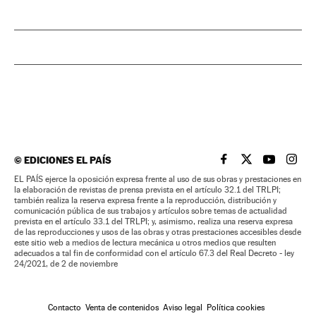
©
EDICIONES EL PAÍS
EL PAÍS BRASIL EN
EL PAÍS BRASI
EL PAÍS B
EL PA
EL PAÍS ejerce la oposición expresa frente al uso de sus obras y prestaciones en
la elaboración de revistas de prensa prevista en el artículo 32.1 del TRLPI;
también realiza la reserva expresa frente a la reproducción, distribución y
comunicación pública de sus trabajos y artículos sobre temas de actualidad
prevista en el artículo 33.1 del TRLPI; y, asimismo, realiza una reserva expresa
de las reproducciones y usos de las obras y otras prestaciones accesibles desde
este sitio web a medios de lectura mecánica u otros medios que resulten
adecuados a tal fin de conformidad con el artículo 67.3 del Real Decreto - ley
24/2021, de 2 de noviembre
Contacto
Venta de contenidos
Aviso legal
Política cookies