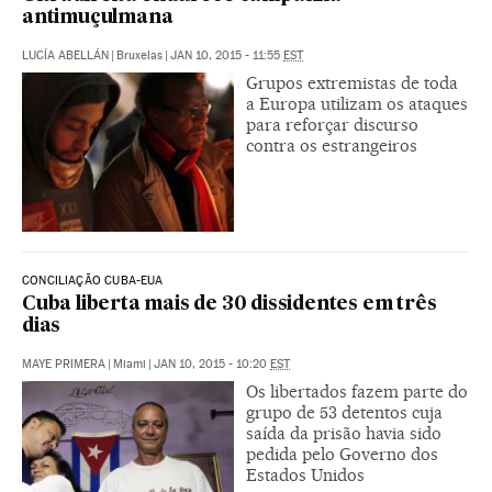
antimuçulmana
LUCÍA ABELLÁN
|
Bruxelas
|
JAN 10, 2015 - 11:55
EST
Grupos extremistas de toda
a Europa utilizam os ataques
para reforçar discurso
contra os estrangeiros
CONCILIAÇÃO CUBA-EUA
Cuba liberta mais de 30 dissidentes em três
dias
MAYE PRIMERA
|
Miami
|
JAN 10, 2015 - 10:20
EST
Os libertados fazem parte do
grupo de 53 detentos cuja
saída da prisão havia sido
pedida pelo Governo dos
Estados Unidos