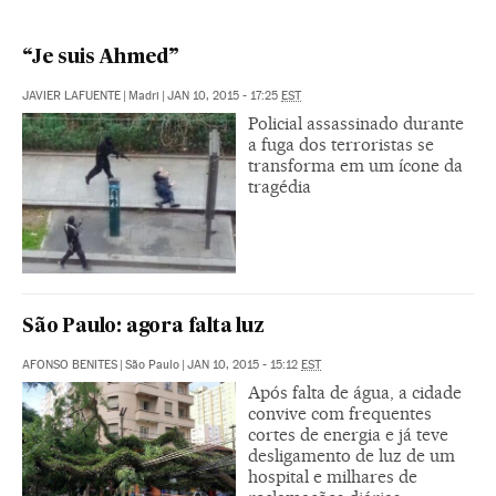
“Je suis Ahmed”
JAVIER LAFUENTE
|
Madri
|
JAN 10, 2015 - 17:25
EST
Policial assassinado durante
a fuga dos terroristas se
transforma em um ícone da
tragédia
São Paulo: agora falta luz
AFONSO BENITES
|
São Paulo
|
JAN 10, 2015 - 15:12
EST
Após falta de água, a cidade
convive com frequentes
cortes de energia e já teve
desligamento de luz de um
hospital e milhares de