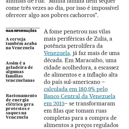
animais de rua: "Minha família nem sequer
come três vezes ao dia, por isso é impossível
oferecer algo aos pobres cachorros".
A fome penetrou nas vilas
MAIS INFORMAÇÕES
mais periféricas de Zulia, a
A cerveja
também acaba
potência petrolífera da
na Venezuela
Venezuela,
já faz mais de uma
década. Em Maracaibo, uma
Assim é a
cidade acolhedora, a escassez
geladeira de
algumas
de alimentos e a inflação alta
famílias
do país sul-americano –
venezuelanas
calculada em 180,9% pelo
Banco Central da Venezuela
Racionamento
de energia
em 2015
– se transformaram
elétrica gera
protestos e
em filas que tomam ruas
saques na
completas para a compra de
Venezuela
alimentos a preços regulados