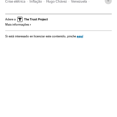
Crise elétrica
Inflação
Hugo Chávez
Venezuela
Crise alimentária
Crise econômica
Crise energética
Controle alimentário
Recessão econômica
Adere a
Mais informações
Indicadores econômicos
Controle qualidade
Conjuntura econômica
Produção energia
aquí
Si está interesado en licenciar este contenido, pinche
Bens consumo
América do Sul
América Latina
Comércio
América
Economia
Energia
Sociedade
Nicolás Maduro
Planeta Futuro