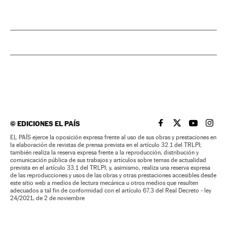
©
EDICIONES EL PAÍS
EL PAÍS BRASIL EN
EL PAÍS BRASI
EL PAÍS B
EL PA
EL PAÍS ejerce la oposición expresa frente al uso de sus obras y prestaciones en
la elaboración de revistas de prensa prevista en el artículo 32.1 del TRLPI;
también realiza la reserva expresa frente a la reproducción, distribución y
comunicación pública de sus trabajos y artículos sobre temas de actualidad
prevista en el artículo 33.1 del TRLPI; y, asimismo, realiza una reserva expresa
de las reproducciones y usos de las obras y otras prestaciones accesibles desde
este sitio web a medios de lectura mecánica u otros medios que resulten
adecuados a tal fin de conformidad con el artículo 67.3 del Real Decreto - ley
24/2021, de 2 de noviembre