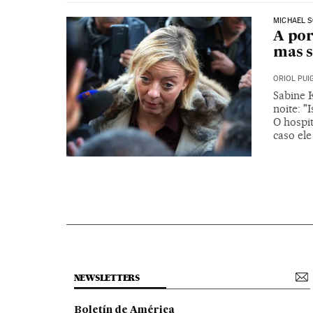
MICHAEL 
A por
mas s
ORIOL PU
Sabine 
noite: 
O hospi
caso el
NEWSLETTERS
Boletín de América