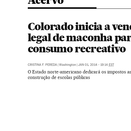
Acervo
Colorado inicia a ve
legal de maconha pa
consumo recreativo
CRISTINA F. PEREDA
|
Washington
|
JAN 01, 2014 - 19:14
EST
O Estado norte-americano dedicará os impostos a
construção de escolas públicas