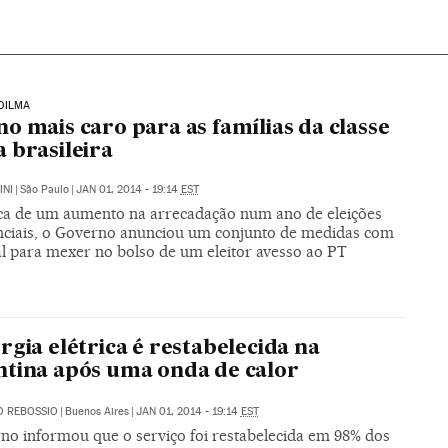
DILMA
o mais caro para as famílias da classe
 brasileira
INI
|
São Paulo
|
JAN 01, 2014 - 19:14
EST
a de um aumento na arrecadação num ano de eleições
nciais, o Governo anunciou um conjunto de medidas com
al para mexer no bolso de um eleitor avesso ao PT
rgia elétrica é restabelecida na
tina após uma onda de calor
O REBOSSIO
|
Buenos Aires
|
JAN 01, 2014 - 19:14
EST
no informou que o serviço foi restabelecida em 98% dos