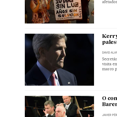
afetados
Kerry
pales
DAVID ALA
Secretá
visita 
marco p
O co
Bare
JAVIER PÉ