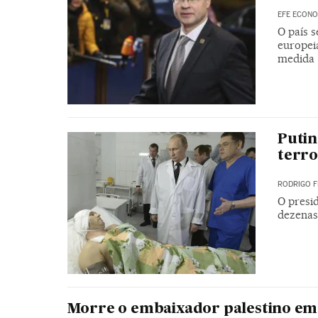
EFE ECONO
O país s
europei
medida
Putin
terro
RODRIGO 
O presi
dezenas
Morre o embaixador palestino em