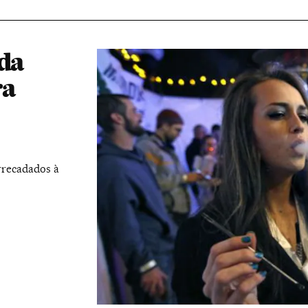
nda
ra
rrecadados à