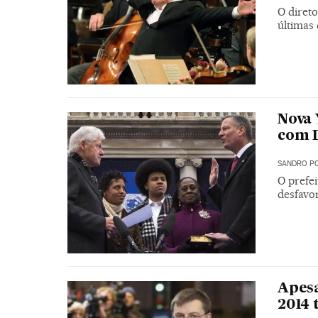
O diret
últimas 
Nova 
com D
SANDRO PO
O prefe
desfavor
Apesa
2014