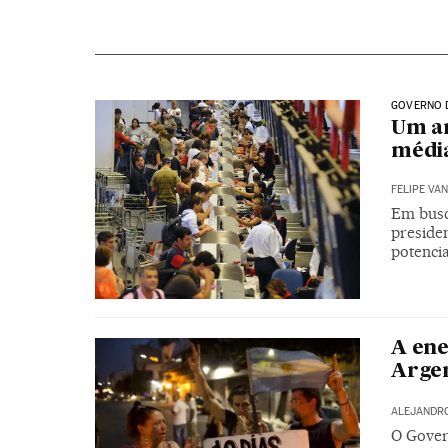
GOVERNO 
Um an
média
FELIPE VAN
Em busc
preside
potenci
A ene
Argen
ALEJANDR
O Gover