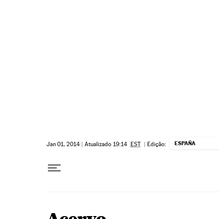
Pular para o conteúdo
ESPAÑA
Jan 01, 2014
|
Atualizado 19:14
EST
|
Edição: