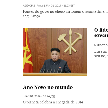
AGÊNCIAS
|
Praga
|
JAN 01, 2014 - 11:23
EST
Fontes do governo checo atribuem o acontecime
segurança
O líd
execu
MARGOT D
Em sua 
seu tio,
Ano Novo no mundo
|
JAN 01, 2014 - 09:24
EST
O planeta celebra a chegada de 2014