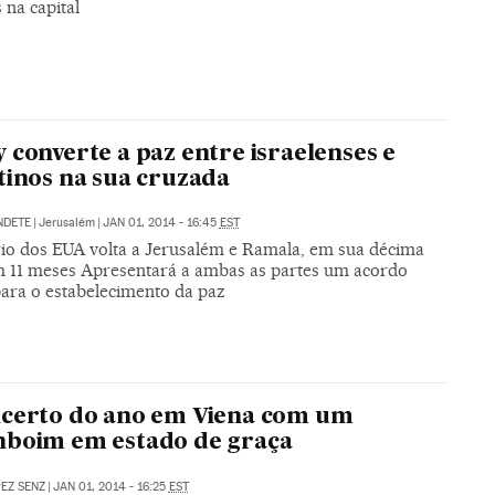
 na capital
 converte a paz entre israelenses e
tinos na sua cruzada
NDETE
|
Jerusalém
|
JAN 01, 2014 - 16:45
EST
rio dos EUA volta a Jerusalém e Ramala, em sua décima
em 11 meses Apresentará a ambas as partes um acordo
ara o estabelecimento da paz
ncerto do ano em Viena com um
nboim em estado de graça
REZ SENZ
|
JAN 01, 2014 - 16:25
EST