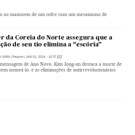
nto ao manuseio de um cofre com um mecanismo de
er da Coreia do Norte assegura que a
ção de seu tio elimina a “escória”
A VARA
|
Pequim
|
JAN 01, 2014 - 10:57
EST
mensagem de Ano Novo, Kim Jong-un destaca a morte de
 sem nomeá-lo, e as eliminações de antirrevolucionários