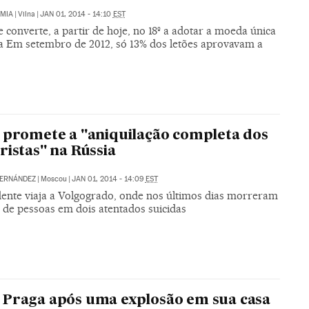
MIA
|
Vilna
|
JAN 01, 2014 - 14:10
EST
e converte, a partir de hoje, no 18º a adotar a moeda única
a Em setembro de 2012, só 13% dos letões aprovavam a
 promete a "aniquilação completa dos
ristas" na Rússia
FERNÁNDEZ
|
Moscou
|
JAN 01, 2014 - 14:09
EST
dente viaja a Volgogrado, onde nos últimos dias morreram
 de pessoas em dois atentados suicidas
 Praga após uma explosão em sua casa