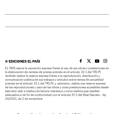
©
EDICIONES EL PAÍS
EL PAÍS BRASIL EN
EL PAÍS BRASI
EL PAÍS B
EL PA
EL PAÍS ejerce la oposición expresa frente al uso de sus obras y prestaciones en
la elaboración de revistas de prensa prevista en el artículo 32.1 del TRLPI;
también realiza la reserva expresa frente a la reproducción, distribución y
comunicación pública de sus trabajos y artículos sobre temas de actualidad
prevista en el artículo 33.1 del TRLPI; y, asimismo, realiza una reserva expresa
de las reproducciones y usos de las obras y otras prestaciones accesibles desde
este sitio web a medios de lectura mecánica u otros medios que resulten
adecuados a tal fin de conformidad con el artículo 67.3 del Real Decreto - ley
24/2021, de 2 de noviembre