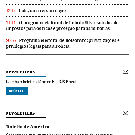
Lula, uma ressurreição
12:15
O programa eleitoral de Lula da Silva: subidas de
21:14
impostos para os ricos e proteção para as minorias
Programa eleitoral de Bolsonaro: privatizações e
20:55
privilégios legais para a Polícia
NEWSLETTERS
Receba o boletim diário do EL PAÍS Brasil
APÚNTATE
NEWSLETTERS
Boletín de América
Cada semana en tu cuenta de correo una selección de las noticias,