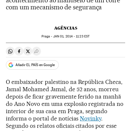
acontecimento ao manuseio de um cofre
com um mecanismo de segurança
AGÊNCIAS
Praga -
JAN
01, 2014 - 11:23
EST
Compartir en Whatsapp
Compartir en Facebook
Compartir en Twitter
Desplegar Redes Sociales
Añadir EL PAÍS en Google
O embaixador palestino na República Checa,
Jamal Mohamed Jamal, de 52 anos, morreu
depois de ficar gravemente ferido na manhã
do Ano Novo em uma explosão registrada no
interior de sua casa em Praga, segundo
informa o portal de notícias
Novinky
.
Segundo os relatos oficiais citados por esse