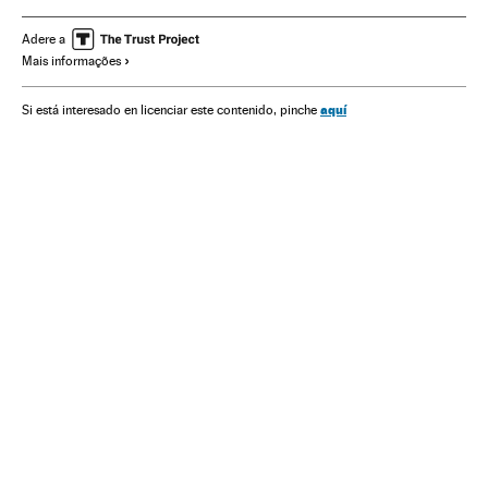
República Checa
Palestina
Geopolítica
Europa Central
Relações internacionais
Acidentes
Adere a
Mais informações
Ásia
Relações exteriores
Acontecimentos
Europa
Política
aquí
Si está interesado en licenciar este contenido, pinche