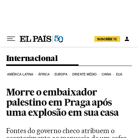
Pular para o conteúdo
SUSCRÍBETE
Internacional
AMÉRICA LATINA
ÁFRICA
EUROPA
ORIENTE MÉDIO
CHINA
EUA
Morre o embaixador
palestino em Praga após
uma explosão em sua casa
Fontes do governo checo atribuem o