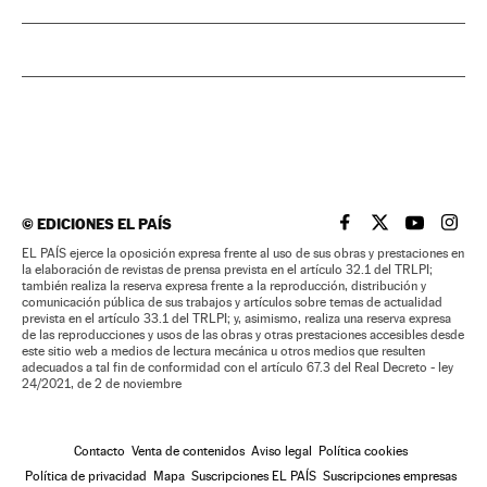
©
EDICIONES EL PAÍS
EL PAÍS BRASIL EN
EL PAÍS BRASI
EL PAÍS B
EL PA
EL PAÍS ejerce la oposición expresa frente al uso de sus obras y prestaciones en
la elaboración de revistas de prensa prevista en el artículo 32.1 del TRLPI;
también realiza la reserva expresa frente a la reproducción, distribución y
comunicación pública de sus trabajos y artículos sobre temas de actualidad
prevista en el artículo 33.1 del TRLPI; y, asimismo, realiza una reserva expresa
de las reproducciones y usos de las obras y otras prestaciones accesibles desde
este sitio web a medios de lectura mecánica u otros medios que resulten
adecuados a tal fin de conformidad con el artículo 67.3 del Real Decreto - ley
24/2021, de 2 de noviembre
Contacto
Venta de contenidos
Aviso legal
Política cookies
Política de privacidad
Mapa
Suscripciones EL PAÍS
Suscripciones empresas