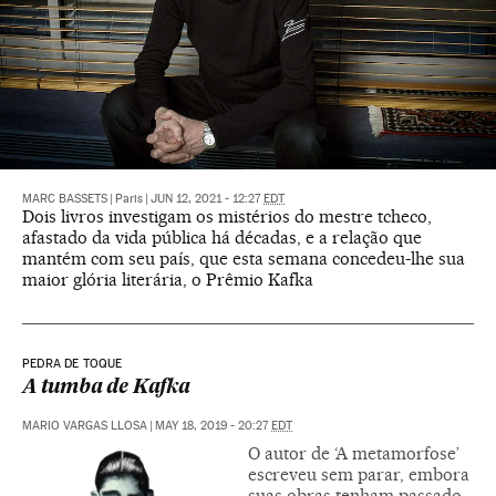
MARC BASSETS
|
Paris
|
JUN 12, 2021 - 12:27
EDT
Dois livros investigam os mistérios do mestre tcheco,
afastado da vida pública há décadas, e a relação que
mantém com seu país, que esta semana concedeu-lhe sua
maior glória literária, o Prêmio Kafka
PEDRA DE TOQUE
A tumba de Kafka
MARIO VARGAS LLOSA
|
MAY 18, 2019 - 20:27
EDT
O autor de ‘A metamorfose’
escreveu sem parar, embora
suas obras tenham passado