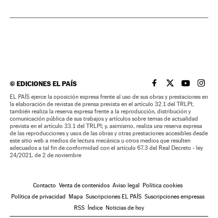
©
EDICIONES EL PAÍS
EL PAÍS BRASIL EN
EL PAÍS BRASI
EL PAÍS B
EL PA
EL PAÍS ejerce la oposición expresa frente al uso de sus obras y prestaciones en
la elaboración de revistas de prensa prevista en el artículo 32.1 del TRLPI;
también realiza la reserva expresa frente a la reproducción, distribución y
comunicación pública de sus trabajos y artículos sobre temas de actualidad
prevista en el artículo 33.1 del TRLPI; y, asimismo, realiza una reserva expresa
de las reproducciones y usos de las obras y otras prestaciones accesibles desde
este sitio web a medios de lectura mecánica u otros medios que resulten
adecuados a tal fin de conformidad con el artículo 67.3 del Real Decreto - ley
24/2021, de 2 de noviembre
Contacto
Venta de contenidos
Aviso legal
Política cookies
Política de privacidad
Mapa
Suscripciones EL PAÍS
Suscripciones empresas
RSS
Índice
Noticias de hoy