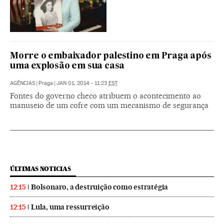
Morre o embaixador palestino em Praga após
uma explosão em sua casa
AGÊNCIAS
|
Praga
|
JAN 01, 2014 - 11:23
EST
Fontes do governo checo atribuem o acontecimento ao
manuseio de um cofre com um mecanismo de segurança
ÚLTIMAS NOTICIAS
Bolsonaro, a destruição como estratégia
12:15
Lula, uma ressurreição
12:15