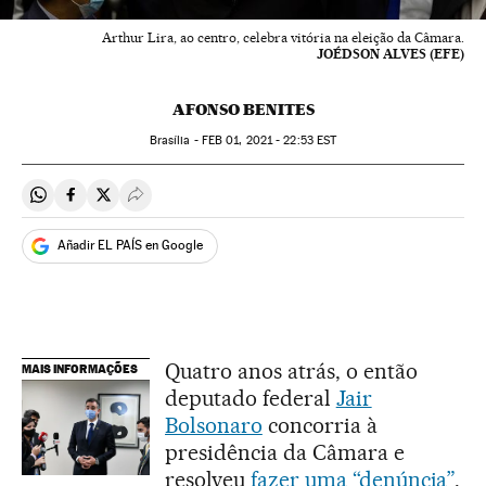
Arthur Lira, ao centro, celebra vitória na eleição da Câmara.
JOÉDSON ALVES (EFE)
AFONSO BENITES
Brasília -
FEB
01, 2021 - 22:53
EST
Compartir en Whatsapp
Compartir en Facebook
Compartir en Twitter
Desplegar Redes Sociales
Añadir EL PAÍS en Google
Quatro anos atrás, o então
MAIS INFORMAÇÕES
deputado federal
Jair
Bolsonaro
concorria à
presidência da Câmara e
resolveu
fazer uma “denúncia”
.