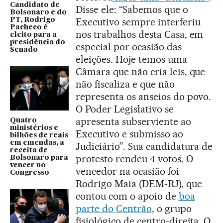
Candidato de
Disse ele: “Sabemos que o
Bolsonaro e do
Executivo sempre interferiu
PT, Rodrigo
Pacheco é
nos trabalhos desta Casa, em
eleito para a
presidência do
especial por ocasião das
Senado
eleições. Hoje temos uma
Câmara que não cria leis, que
não fiscaliza e que não
representa os anseios do povo.
O Poder Legislativo se
apresenta subserviente ao
Quatro
ministérios e
Executivo e submisso ao
bilhões de reais
em emendas, a
Judiciário”. Sua candidatura de
receita de
protesto rendeu 4 votos. O
Bolsonaro para
vencer no
vencedor na ocasião foi
Congresso
Rodrigo Maia (DEM-RJ), que
contou com o apoio de
boa
parte do Centrão
, o grupo
fisiológico de centro-direita. O