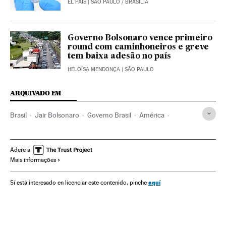
EL PAÍS
| SÃO PAULO / BRASÍLIA
Governo Bolsonaro vence primeiro
round com caminhoneiros e greve
tem baixa adesão no país
HELOÍSA MENDONÇA
| SÃO PAULO
ARQUIVADO EM
Brasil
Jair Bolsonaro
Governo Brasil
América
Governo
Presidente Brasil
Presidência Brasil
Rodrigo Maia
Davi Alcolumbre
Congresso Nacional
Adere a
Mais informações
Câmara Deputados
Senado Federal
Brasília
aquí
Si está interesado en licenciar este contenido, pinche