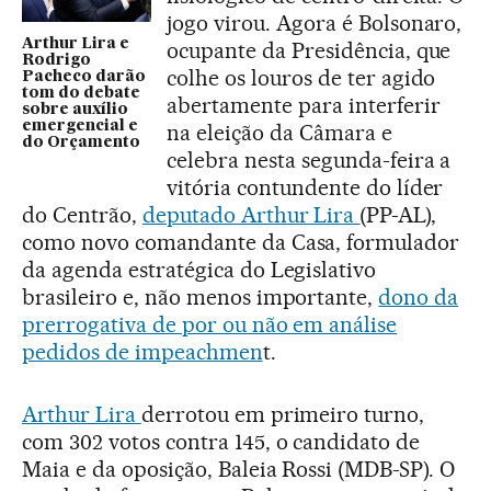
jogo virou. Agora é Bolsonaro,
Arthur Lira e
ocupante da Presidência, que
Rodrigo
colhe os louros de ter agido
Pacheco darão
tom do debate
abertamente para interferir
sobre auxílio
emergencial e
na eleição da Câmara e
do Orçamento
celebra nesta segunda-feira a
vitória contundente do líder
do Centrão,
deputado Arthur Lira
(PP-AL),
como novo comandante da Casa, formulador
da agenda estratégica do Legislativo
brasileiro e, não menos importante,
dono da
prerrogativa de por ou não em análise
pedidos de impeachmen
t.
Arthur Lira
derrotou em primeiro turno,
com 302 votos contra 145, o candidato de
Maia e da oposição, Baleia Rossi (MDB-SP). O