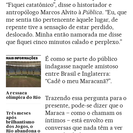
“Fiquei catatônico”, disse o historiador e
antropólogo Marcos Alvito à
Pública
. “Eu, que
me sentia tão pertencente àquele lugar, de
repente tive a sensação de estar perdido,
deslocado. Minha então namorada me disse
que fiquei cinco minutos calado e perplexo.”
É como se parte do público
MAIS INFORMAÇÕES
indagasse naquele amistoso
entre Brasil e Inglaterra:
“Cadê o meu Maracanã?”.
A ressaca
Trazendo essa pergunta para o
olímpica do Rio
presente, pode-se dizer que o
Maraca – como o chamam os
Três meses
após
íntimos – está envolto em
brilhantismo
conversas que nada têm a ver
dos Jogos, o
Rio abandona o