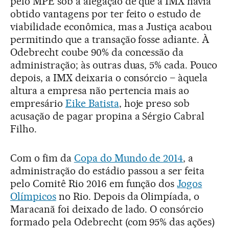
pelo MPE sob a alegação de que a IMX havia
obtido vantagens por ter feito o estudo de
viabilidade econômica, mas a Justiça acabou
permitindo que a transação fosse adiante. À
Odebrecht coube 90% da concessão da
administração; às outras duas, 5% cada. Pouco
depois, a IMX deixaria o consórcio – àquela
altura a empresa não pertencia mais ao
empresário
Eike Batista
, hoje preso sob
acusação de pagar propina a Sérgio Cabral
Filho.
Com o fim da
Copa do Mundo de 2014
, a
administração do estádio passou a ser feita
pelo Comitê Rio 2016 em função dos
Jogos
Olímpicos
no Rio. Depois da Olimpíada, o
Maracanã foi deixado de lado. O consórcio
formado pela Odebrecht (com 95% das ações)