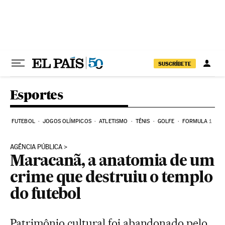
Pular para o conteúdo
SUSCRÍBETE
Esportes
FUTEBOL
JOGOS OLÍMPICOS
ATLETISMO
TÊNIS
GOLFE
FORMULA 1
AGÊNCIA PÚBLICA
Maracanã, a anatomia de um
crime que destruiu o templo
do futebol
Patrimônio cultural foi abandonado pelo