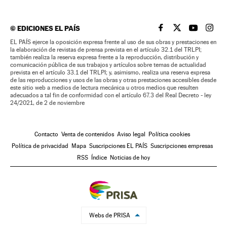
©
EDICIONES EL PAÍS
EL PAÍS BRASIL EN
EL PAÍS BRASI
EL PAÍS B
EL PA
EL PAÍS ejerce la oposición expresa frente al uso de sus obras y prestaciones en
la elaboración de revistas de prensa prevista en el artículo 32.1 del TRLPI;
también realiza la reserva expresa frente a la reproducción, distribución y
comunicación pública de sus trabajos y artículos sobre temas de actualidad
prevista en el artículo 33.1 del TRLPI; y, asimismo, realiza una reserva expresa
de las reproducciones y usos de las obras y otras prestaciones accesibles desde
este sitio web a medios de lectura mecánica u otros medios que resulten
adecuados a tal fin de conformidad con el artículo 67.3 del Real Decreto - ley
24/2021, de 2 de noviembre
Contacto
Venta de contenidos
Aviso legal
Política cookies
Política de privacidad
Mapa
Suscripciones EL PAÍS
Suscripciones empresas
RSS
Índice
Noticias de hoy
Webs de PRISA