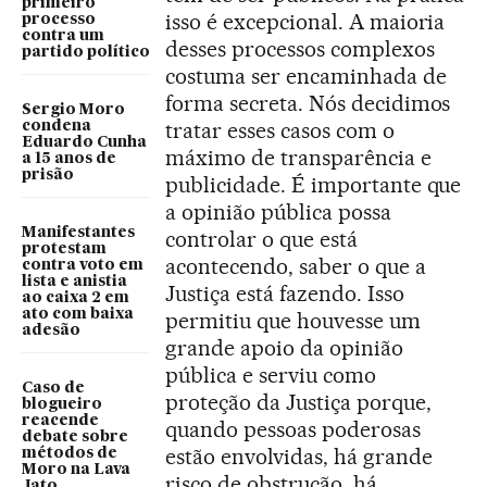
primeiro
isso é excepcional. A maioria
processo
contra um
desses processos complexos
partido político
costuma ser encaminhada de
forma secreta. Nós decidimos
Sergio Moro
tratar esses casos com o
condena
Eduardo Cunha
máximo de transparência e
a 15 anos de
prisão
publicidade. É importante que
a opinião pública possa
Manifestantes
controlar o que está
protestam
acontecendo, saber o que a
contra voto em
lista e anistia
Justiça está fazendo. Isso
ao caixa 2 em
ato com baixa
permitiu que houvesse um
adesão
grande apoio da opinião
pública e serviu como
Caso de
proteção da Justiça porque,
blogueiro
reacende
quando pessoas poderosas
debate sobre
estão envolvidas, há grande
métodos de
Moro na Lava
risco de obstrução, há
Jato