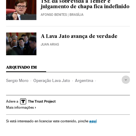
TSE dá sobrevida a Temer e
julgamento de chapa fica indefinido
AFONSO BENITES
| BRASÍLIA
A Lava Jato avança de verdade
JUAN ARIAS
ARQUIVADO EM
Sergio Moro
Operação Lava Jato
Argentina
Caso Petrobras
Investigação policial
Subornos
Financiamento ilegal
Lavagem dinheiro
Petrobras
Adere a
Mais informações
Corrupção política
Caixa dois
Financiamento partidos
Brasil
Partidos políticos
Polícia
Corrupção
aquí
Si está interesado en licenciar este contenido, pinche
Delitos fiscais
América do Sul
América Latina