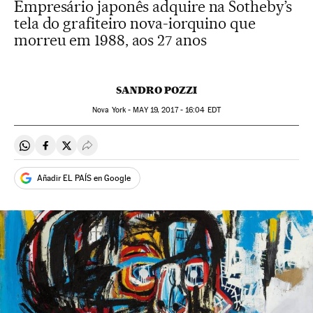
Empresário japonês adquire na Sotheby’s
tela do grafiteiro nova-iorquino que
morreu em 1988, aos 27 anos
SANDRO POZZI
Nova York -
MAY
19, 2017 - 16:04
EDT
Compartir en Whatsapp
Compartir en Facebook
Compartir en Twitter
Desplegar Redes Sociales
Añadir EL PAÍS en Google