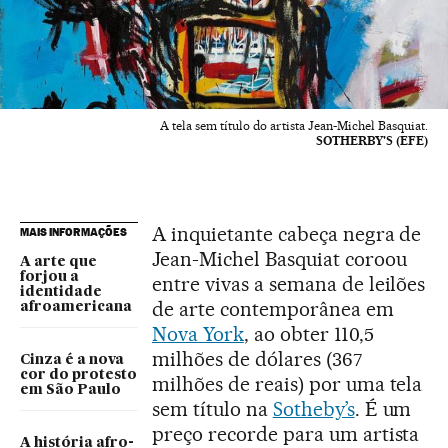
A tela sem título do artista Jean-Michel Basquiat.
SOTHERBY'S (EFE)
A inquietante cabeça negra de
MAIS INFORMAÇÕES
Jean-Michel Basquiat coroou
A arte que
forjou a
entre vivas a semana de leilões
identidade
de arte contemporânea em
afroamericana
Nova York
, ao obter 110,5
milhões de dólares (367
Cinza é a nova
cor do protesto
milhões de reais) por uma tela
em São Paulo
sem título na
Sotheby’s
. É um
preço recorde para um artista
A história afro-