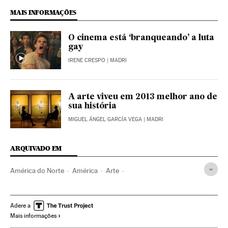
MAIS INFORMAÇÕES
O cinema está ‘branqueando’ a luta
gay
IRENE CRESPO
| MADRI
A arte viveu em 2013 melhor ano de
sua história
MIGUEL ÁNGEL GARCÍA VEGA
| MADRI
ARQUIVADO EM
América do Norte
América
Arte
Jean-Michael Basquiat
Sotheby's
Leilões arte
Nova York
Obras arte
Arte contemporânea
Adere a
Mais informações
Comércio arte
Estados Unidos
História arte