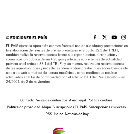
©
EDICIONES EL PAÍS
EL PAÍS BRASIL EN
EL PAÍS BRASI
EL PAÍS B
EL PA
EL PAÍS ejerce la oposición expresa frente al uso de sus obras y prestaciones en
la elaboración de revistas de prensa prevista en el artículo 32.1 del TRLPI;
también realiza la reserva expresa frente a la reproducción, distribución y
comunicación pública de sus trabajos y artículos sobre temas de actualidad
prevista en el artículo 33.1 del TRLPI; y, asimismo, realiza una reserva expresa
de las reproducciones y usos de las obras y otras prestaciones accesibles desde
este sitio web a medios de lectura mecánica u otros medios que resulten
adecuados a tal fin de conformidad con el artículo 67.3 del Real Decreto - ley
24/2021, de 2 de noviembre
Contacto
Venta de contenidos
Aviso legal
Política cookies
Política de privacidad
Mapa
Suscripciones EL PAÍS
Suscripciones empresas
RSS
Índice
Noticias de hoy