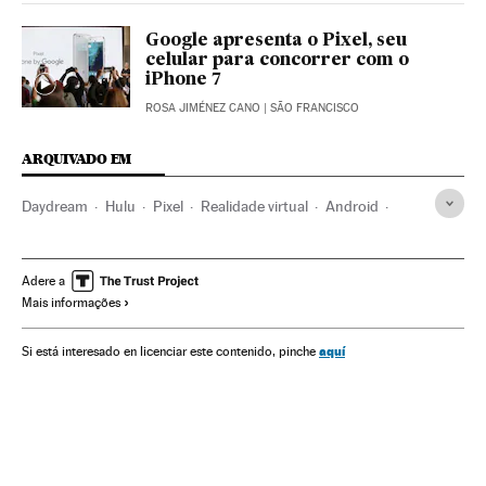
Google apresenta o Pixel, seu
celular para concorrer com o
iPhone 7
ROSA JIMÉNEZ CANO
| SÃO FRANCISCO
ARQUIVADO EM
Daydream
Hulu
Pixel
Realidade virtual
Android
Smartphone
Google
Plataformas digitales
Celulares
Gadgets
Alphabet
Motores pesquisa
Adere a
Mais informações
Sistemas operacionais
IPTV
Telefonia celular multimídia
Celular
aquí
Si está interesado en licenciar este contenido, pinche
Programas informáticos
Internet
Televisão
Empresas
Telefonia
Mobilidade
Informática
Telecomunicações
Meios comunicação