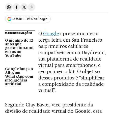
Compartir en Whatsapp
Compartir en Facebook
Compartir en Twitter
Desplegar Redes Sociales
Añadir EL PAÍS en Google
O
Google
apresentou nesta
MAIS INFORMAÇÕES
terça-feira em San Francisco
O menino de 12
anos que
os primeiros celulares
gastou 100.000
compatíveis com o Daydream,
euros no
YouTube
sua plataforma de realidade
virtual para smartphones, e
Google lança o
seu primeiro kit. O objetivo
Allo, um
desses produtos é “simplificar
WhatsApp com
inteligência
a complexidade da realidade
artificial
virtual”.
Segundo Clay Bavor, vice-presidente da
divisão de realidade virtual do Google, esta