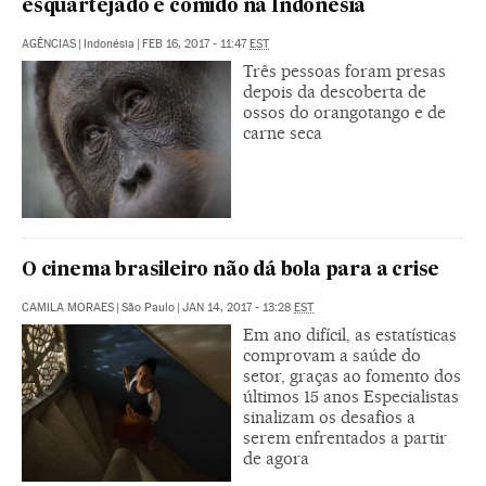
esquartejado e comido na Indonésia
AGÊNCIAS
|
Indonésia
|
FEB 16, 2017 - 11:47
EST
Três pessoas foram presas
depois da descoberta de
ossos do orangotango e de
carne seca
O cinema brasileiro não dá bola para a crise
CAMILA MORAES
|
São Paulo
|
JAN 14, 2017 - 13:28
EST
Em ano difícil, as estatísticas
comprovam a saúde do
setor, graças ao fomento dos
últimos 15 anos Especialistas
sinalizam os desafios a
serem enfrentados a partir
de agora