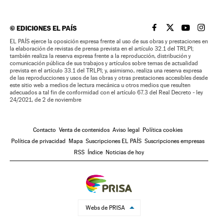
©
EDICIONES EL PAÍS
EL PAÍS BRASIL EN
EL PAÍS BRASI
EL PAÍS B
EL PA
EL PAÍS ejerce la oposición expresa frente al uso de sus obras y prestaciones en
la elaboración de revistas de prensa prevista en el artículo 32.1 del TRLPI;
también realiza la reserva expresa frente a la reproducción, distribución y
comunicación pública de sus trabajos y artículos sobre temas de actualidad
prevista en el artículo 33.1 del TRLPI; y, asimismo, realiza una reserva expresa
de las reproducciones y usos de las obras y otras prestaciones accesibles desde
este sitio web a medios de lectura mecánica u otros medios que resulten
adecuados a tal fin de conformidad con el artículo 67.3 del Real Decreto - ley
24/2021, de 2 de noviembre
Contacto
Venta de contenidos
Aviso legal
Política cookies
Política de privacidad
Mapa
Suscripciones EL PAÍS
Suscripciones empresas
RSS
Índice
Noticias de hoy
Webs de PRISA