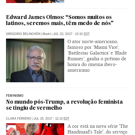
Edward James Olmos: “Somos muitos os
latinos, seremos mais, têm medo de nós”
GREGORIO BELINCHÓN
|
Madri
|
JUL 22, 2017 - 13:10
EDT
O ator norte-americano,
famoso por ‘Miami Vice’,
‘Battlestar Galactica’ e ‘Blade
Runner’, ganha o prêmio de
honra do cinema ibero-
americano
FEMINISMO
No mundo pós-Trump, a revolução feminista
se tingiu de vermelho
CLARA FERRERO
|
JUL 15, 2017 - 12:13
EDT
A cor está na nova série 'The
Handmaid's Tale', do serviço