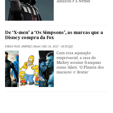
Amazon e a Netflix
De ‘X-men’ a ‘Os Simpsons’, as marcas que a
Disney compra da Fox
ENEKO RUIZ JIMÉNEZ
|
Madri
|
DEC 14, 2017 - 19:35
EST
Com essa aquisição
empresarial, a casa do
Mickey assume franquias
como ‘Alien’, ‘O Planeta dos
macacos’ e ‘Avatar’