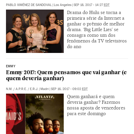
PABLO XIMÉNEZ DE SANDOVAL
|
Los Angeles
|
SEP 18, 2017 - 14:27
EDT
Drama do Hulu se torna a
primeira série da Internet a
ganhar o prêmio de melhor
drama. ‘Big Little Lies’ se
consagra como um dos
fenômenos da TV televisivos
do ano
EMMY
Emmy 2017: Quem pensamos que vai ganhar (e
quem deveria ganhar)
N.M.
/
A.P.R.E.
/
E.R.J.
|
Madri
|
SEP 16, 2017 - 09:02
EDT
Quem ganhará e quem
deveria ganhar? Fazemos
nossa aposta de vencedores
para este domingo