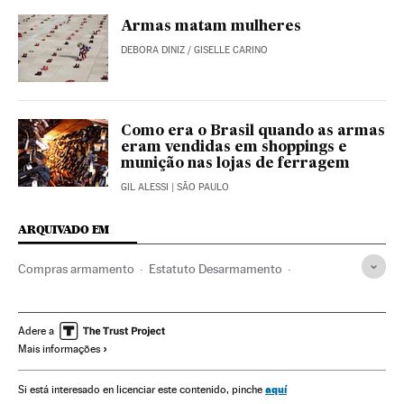
Armas matam mulheres
DEBORA DINIZ
/
GISELLE CARINO
Como era o Brasil quando as armas
eram vendidas em shoppings e
munição nas lojas de ferragem
GIL ALESSI
| SÃO PAULO
ARQUIVADO EM
Compras armamento
Estatuto Desarmamento
Bancada da Bala
Taurus Armas
Jair Bolsonaro
Decretos
Bancada BBB
Armas de fogo
Adere a
Mais informações
Armas privadas
Presidente Brasil
Indústria armamento
Controle armas
Presidência Brasil
Governo Brasil
aquí
Si está interesado en licenciar este contenido, pinche