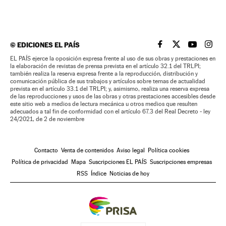
©
EDICIONES EL PAÍS
EL PAÍS BRASIL EN
EL PAÍS BRASI
EL PAÍS B
EL PA
EL PAÍS ejerce la oposición expresa frente al uso de sus obras y prestaciones en
la elaboración de revistas de prensa prevista en el artículo 32.1 del TRLPI;
también realiza la reserva expresa frente a la reproducción, distribución y
comunicación pública de sus trabajos y artículos sobre temas de actualidad
prevista en el artículo 33.1 del TRLPI; y, asimismo, realiza una reserva expresa
de las reproducciones y usos de las obras y otras prestaciones accesibles desde
este sitio web a medios de lectura mecánica u otros medios que resulten
adecuados a tal fin de conformidad con el artículo 67.3 del Real Decreto - ley
24/2021, de 2 de noviembre
Contacto
Venta de contenidos
Aviso legal
Política cookies
Política de privacidad
Mapa
Suscripciones EL PAÍS
Suscripciones empresas
RSS
Índice
Noticias de hoy