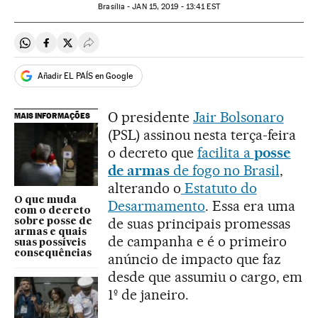
Brasília -
JAN
15, 2019 - 13:41
EST
Compartir en Whatsapp
Compartir en Facebook
Compartir en Twitter
Desplegar Redes Sociales
Añadir EL PAÍS en Google
O presidente
Jair Bolsonaro
MAIS INFORMAÇÕES
(PSL) assinou nesta terça-feira
o decreto que
facilita a
posse
de armas
de fogo no Brasil
,
alterando o
Estatuto do
O que muda
Desarmamento
. Essa era uma
com o decreto
de suas principais promessas
sobre posse de
armas e quais
de campanha e é o primeiro
suas possíveis
consequências
anúncio de impacto que faz
desde que assumiu o cargo, em
1º de janeiro.