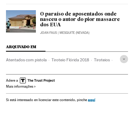
O paraíso de aposentados onde
nasceu o autor do pior massacre
dos EUA
JOAN FAUS
| MESQUITE (NEVADA)
ARQUIVADO EM
Atentados com pistola
Tiroteio Flórida 2018
Tiroteios
Incidentes
Flórida
Controle armas
Estados Unidos
América do Norte
Armamento
Acontecimentos
Adere a
Mais informações
Defesa
América
Problemas sociais
Sociedade
aquí
Si está interesado en licenciar este contenido, pinche