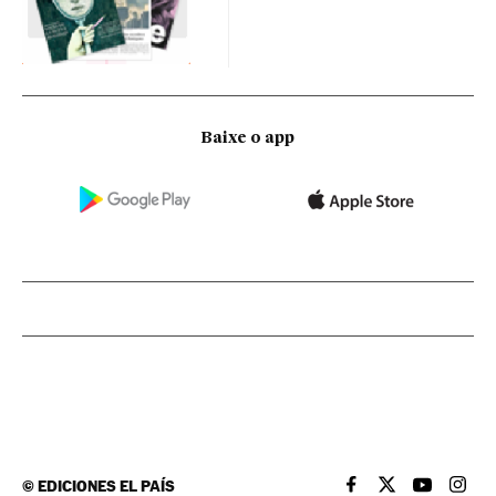
Baixe o app
©
EDICIONES EL PAÍS
EL PAÍS BRASIL EN
EL PAÍS BRASI
EL PAÍS B
EL PA