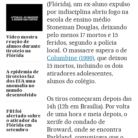
(Flórida), um ex-aluno expulso
por indisciplina abriu fogo na
escola de ensino médio
Stoneman Douglas, deixando
pelo menos 17 mortos e 15
Vídeo mostra
feridos, segundo a polícia
reação de
alunos durante
local. O massacre supera o de
tiroteio na
Flórida
Columbine (1999)
, que deixou
15 mortos, incluindo os dois
atiradores adolescentes,
A epidemia de
tiroteios faz
alunos do colégio.
dos EUA uma
anomalia no
mundo
desenvolvido
Os tiros começaram depois das
14h (12h em Brasília). Por volta
FBI foi
de uma hora e meia depois, o
alertado sobre
xerife do condado de
o atirador da
Flórida em
Broward, onde se encontra
setembro
Parkland, comunicava que o