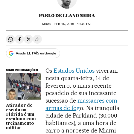
PABLO DE LLANO NEIRA
Miami -
FEB
14, 2018 - 18:49
EST
Compartir en Whatsapp
Compartir en Facebook
Compartir en Twitter
Desplegar Redes Sociales
Añadir EL PAÍS en Google
Os
Estados Unidos
viveram
MAIS INFORMAÇÕES
nesta quarta-feira, 14 de
fevereiro, o mais recente
pesadelo de sua incessante
sucessão de
massacres com
Atirador de
armas de fog
o. Na tranquila
escola na
cidade de Parkland (30.000
Flórida é um
ex-aluno com
habitantes), a uma hora de
treinamento
militar
carro a noroeste de Miami