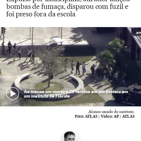
bombas de fumaça, disparou com fuzil e
foi preso fora da escola
Ao menos um morto e 20 feridos em um tiroteio em
um instituto de Flórida
Alunos saindo do instituto.
Foto:
ATLAS
|
Vídeo:
AP / ATLAS