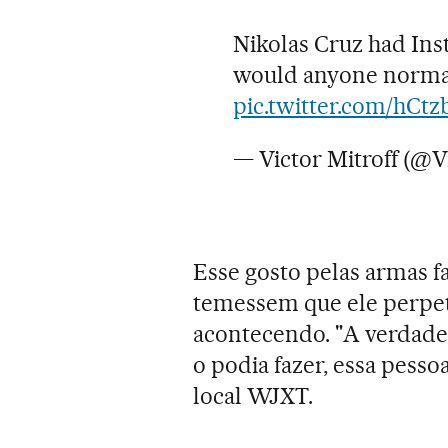
Nikolas Cruz had In
would anyone normal 
pic.twitter.com/hCt
— Victor Mitroff (@V
Esse gosto pelas armas f
temessem que ele perpet
acontecendo. "A verdade 
o podia fazer, essa pesso
local WJXT.