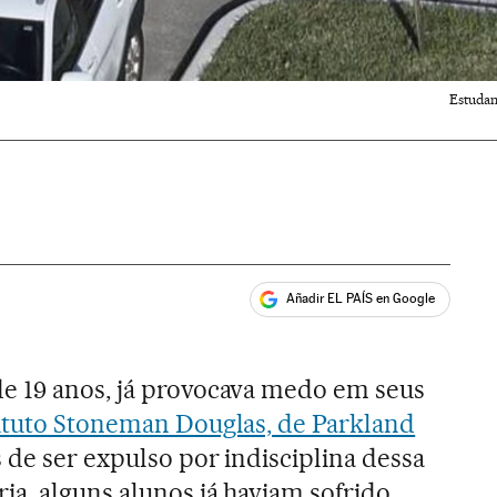
Estudan
Añadir EL PAÍS en Google
ales
 de 19 anos, já provocava medo em seus
ituto Stoneman Douglas, de Parkland
s de ser expulso por indisciplina dessa
ia, alguns alunos já haviam sofrido