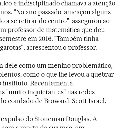
ico e indisciplinado chamava a atenção
unos. "No ano passado, ameaçou alguns
o a se retirar do centro", assegurou ao
um professor de matemática que deu
 semestre em 2016. "Também tinha
rotas", acrescentou o professor.
m dele como um menino problemático,
lentos, como o que lhe levou a quebrar
 instituto. Recentemente,
s "muito inquietantes" nas redes
 do condado de Broward, Scott Israel.
i expulso do Stoneman Douglas. A
u com a morte de sua mãe, em