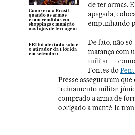
de ter armas. 
Como era o Brasil
apagada, coloc
quando as armas
eram vendidas em
empunhando pi
shoppings e munição
nas lojas de ferragem
De fato, não só
FBI foi alertado sobre
o atirador da Flórida
matança com um 
em setembro
militar — como
Fontes do
Pent
Presse asseguraram que 
treinamento militar júnio
comprado a arma de form
obrigado a mantê-la tra