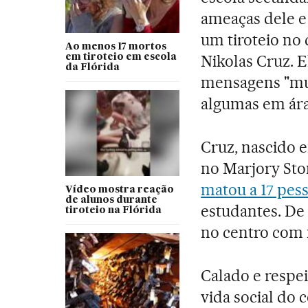
ameaças dele e
um tiroteio no 
Ao menos 17 mortos
Nikolas Cruz. E
em tiroteio em escola
da Flórida
mensagens "mui
algumas em ár
Cruz, nascido 
no Marjory St
matou a 17 pes
Vídeo mostra reação
de alunos durante
estudantes. De 
tiroteio na Flórida
no centro com 
Calado e respei
vida social do 