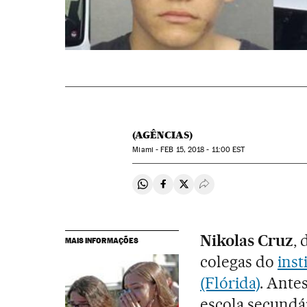
(AGÊNCIAS)
Miami -
FEB
15, 2018 - 11:00
EST
Compartir en Whatsapp
Compartir en Facebook
Compartir en Twitter
Desplegar Redes Soci
Nikolas Cruz
,
MAIS INFORMAÇÕES
colegas do
inst
(Flórida)
. Ante
escola secundár