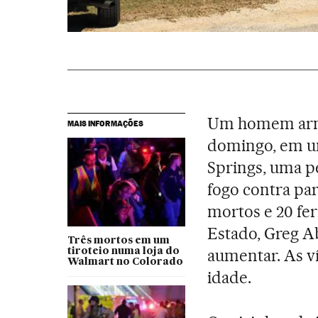
Um homem arma
MAIS INFORMAÇÕES
domingo, em um
Springs, uma pe
fogo contra pa
mortos e 20 fe
Estado, Greg A
Três mortos em um
aumentar. As ví
tiroteio numa loja do
Walmart no Colorado
idade.