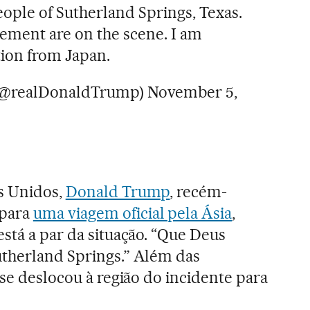
ople of Sutherland Springs, Texas.
ement are on the scene. I am
tion from Japan.
(@realDonaldTrump)
November 5,
s Unidos,
Donald Trump
, recém-
 para
uma viagem oficial pela Ásia
,
está a par da situação. “Que Deus
utherland Springs.” Além das
 se deslocou à região do incidente para