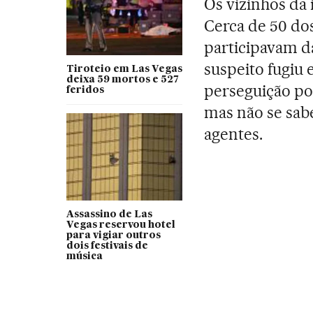
Os vizinhos da 
Cerca de 50 do
participavam d
suspeito fugiu 
Tiroteio em Las Vegas
deixa 59 mortos e 527
perseguição por
feridos
mas não se sabe 
agentes.
Assassino de Las
Vegas reservou hotel
para vigiar outros
dois festivais de
música