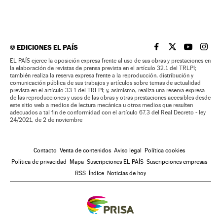
©
EDICIONES EL PAÍS
EL PAÍS BRASIL EN
EL PAÍS BRASI
EL PAÍS B
EL PA
EL PAÍS ejerce la oposición expresa frente al uso de sus obras y prestaciones en
la elaboración de revistas de prensa prevista en el artículo 32.1 del TRLPI;
también realiza la reserva expresa frente a la reproducción, distribución y
comunicación pública de sus trabajos y artículos sobre temas de actualidad
prevista en el artículo 33.1 del TRLPI; y, asimismo, realiza una reserva expresa
de las reproducciones y usos de las obras y otras prestaciones accesibles desde
este sitio web a medios de lectura mecánica u otros medios que resulten
adecuados a tal fin de conformidad con el artículo 67.3 del Real Decreto - ley
24/2021, de 2 de noviembre
Contacto
Venta de contenidos
Aviso legal
Política cookies
Política de privacidad
Mapa
Suscripciones EL PAÍS
Suscripciones empresas
RSS
Índice
Noticias de hoy