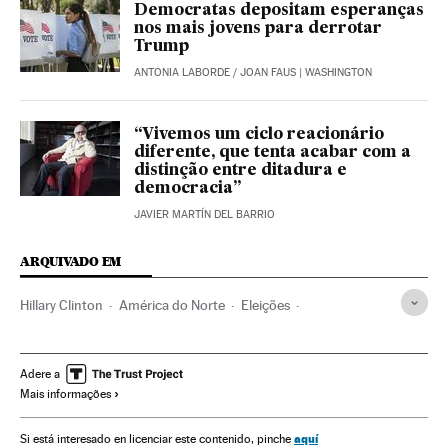
Democratas depositam esperanças
nos mais jovens para derrotar
Trump
ANTONIA LABORDE
/
JOAN FAUS
| WASHINGTON
“Vivemos um ciclo reacionário
diferente, que tenta acabar com a
distinção entre ditadura e
democracia”
JAVIER MARTÍN DEL BARRIO
ARQUIVADO EM
Hillary Clinton
América do Norte
Eleições
Partidos políticos
América
Barack Obama
Elecciones EEUU 2018
Donald Trump
Senado EEUU
Adere a
Mais informações
Câmara Representantes Estados Unidos
Estados Unidos
Eleições EUA
Partido Democrata EUA
aquí
Si está interesado en licenciar este contenido, pinche