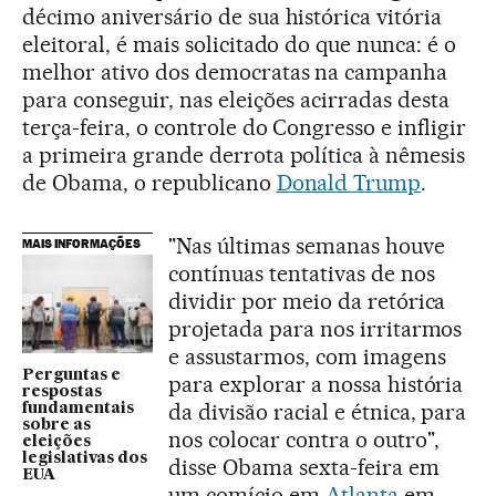
décimo aniversário de sua histórica vitória
eleitoral, é mais solicitado do que nunca: é o
melhor ativo dos democratas na campanha
para conseguir, nas eleições acirradas desta
terça-feira, o controle do Congresso e infligir
a primeira grande derrota política à nêmesis
de Obama, o republicano
Donald Trump
.
"Nas últimas semanas houve
MAIS INFORMAÇÕES
contínuas tentativas de nos
dividir por meio da retórica
projetada para nos irritarmos
e assustarmos, com imagens
Perguntas e
para explorar a nossa história
respostas
da divisão racial e étnica, para
fundamentais
sobre as
nos colocar contra o outro",
eleições
legislativas dos
disse Obama sexta-feira em
EUA
um comício em
Atlanta
em