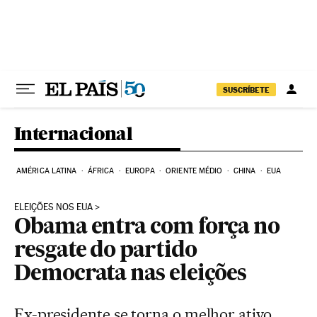
Pular para o conteúdo
SUSCRÍBETE
Internacional
AMÉRICA LATINA
ÁFRICA
EUROPA
ORIENTE MÉDIO
CHINA
EUA
ELEIÇÕES NOS EUA
Obama entra com força no
resgate do partido
Democrata nas eleições
Ex-presidente se torna o melhor ativo