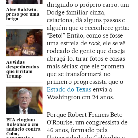
dirigindo o próprio carro, um
Alec Baldwin,
Dodge familiar cinza,
preso por uma
estaciona, dá alguns passos e
briga
alguém que o reconhece grita:
“Beto!” Então, como se fosse
uma estrela de
rock
, ele se vê
rodeado de gente que deseja
abraçá-lo, tirar fotos e coisas
As vidas
mais sérias: que ele prometa
despedaçadas
que irritam
que se transformará no
Trump
primeiro progressista que o
Estado do Texas
envia a
Washington em 24 anos.
Porque Robert Francis Beto
EUA elogiam
O’Rourke, um congressista de
Bolsonaro em
46 anos, formado pela
anúncio contra
Cuba,
Universidade de Colúmbia e