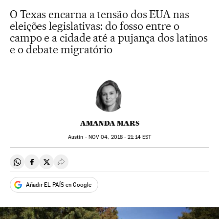
O Texas encarna a tensão dos EUA nas
eleições legislativas: do fosso entre o
campo e a cidade até a pujança dos latinos
e o debate migratório
AMANDA MARS
Austin -
NOV
04, 2018 - 21:14
EST
Compartir en Whatsapp
Compartir en Facebook
Compartir en Twitter
Desplegar Redes Sociales
Añadir EL PAÍS en Google