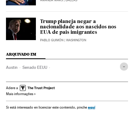
AMANDA MARS
| DALLAS
Trump planeja negar a
nacionalidade aos nascidos nos
EUA de pais imigrantes
PABLO GUIMÓN
| WASHINGTON
ARQUIVADO EM
Austin
Senado EEUU
Câmara Representantes Estados Unidos
Donald Trump
Texas
Eleições EUA
Estados Unidos
Adere a
Mais informações
Partido Democrata EUA
Eleições
América do Norte
Partidos políticos
América
Congresso Estados Unidos
aquí
Si está interesado en licenciar este contenido, pinche
Parlamento
Política