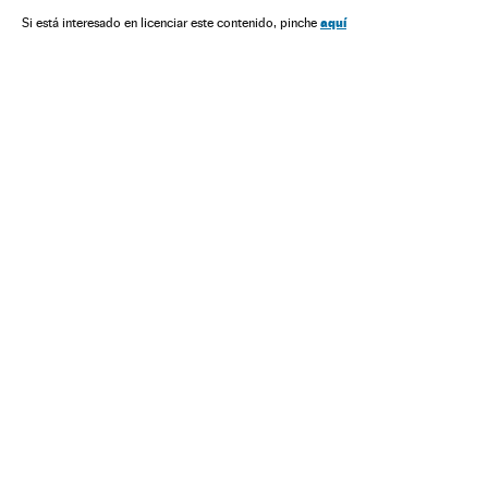
Movimentos sociais
Mal-estar social
Sociedade
aquí
Si está interesado en licenciar este contenido, pinche