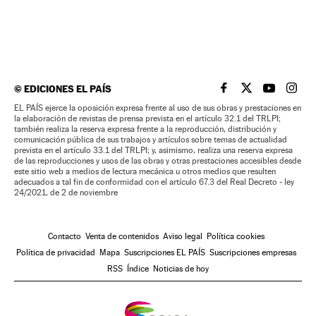
©
EDICIONES EL PAÍS
EL PAÍS BRASIL EN
EL PAÍS BRASI
EL PAÍS B
EL PA
EL PAÍS ejerce la oposición expresa frente al uso de sus obras y prestaciones en
la elaboración de revistas de prensa prevista en el artículo 32.1 del TRLPI;
también realiza la reserva expresa frente a la reproducción, distribución y
comunicación pública de sus trabajos y artículos sobre temas de actualidad
prevista en el artículo 33.1 del TRLPI; y, asimismo, realiza una reserva expresa
de las reproducciones y usos de las obras y otras prestaciones accesibles desde
este sitio web a medios de lectura mecánica u otros medios que resulten
adecuados a tal fin de conformidad con el artículo 67.3 del Real Decreto - ley
24/2021, de 2 de noviembre
Contacto
Venta de contenidos
Aviso legal
Política cookies
Política de privacidad
Mapa
Suscripciones EL PAÍS
Suscripciones empresas
RSS
Índice
Noticias de hoy