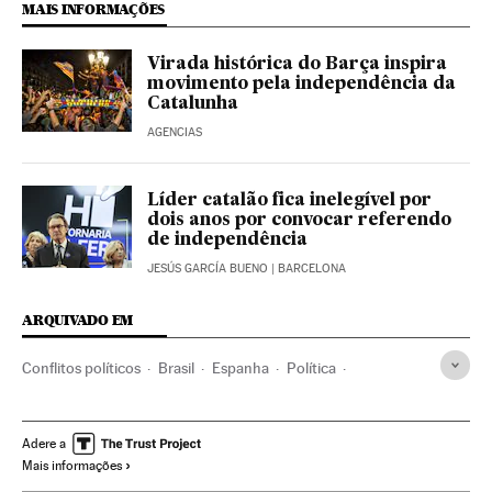
MAIS INFORMAÇÕES
Virada histórica do Barça inspira
movimento pela independência da
Catalunha
AGENCIAS
Líder catalão fica inelegível por
dois anos por convocar referendo
de independência
JESÚS GARCÍA BUENO
| BARCELONA
ARQUIVADO EM
Conflitos políticos
Brasil
Espanha
Política
Problemas sociais
Societat Civil Catalana
Independência
Sociedade civil
Manifestações
Adere a
Mais informações
Protestos sociais
Barcelona
Catalunha