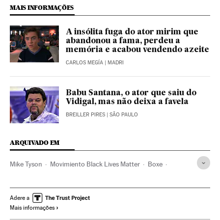
MAIS INFORMAÇÕES
A insólita fuga do ator mirim que
abandonou a fama, perdeu a
memória e acabou vendendo azeite
CARLOS MEGÍA
| MADRI
Babu Santana, o ator que saiu do
Vidigal, mas não deixa a favela
BREILLER PIRES
| SÃO PAULO
ARQUIVADO EM
Mike Tyson
Movimiento Black Lives Matter
Boxe
George Floyd
Violência racial
Afro-Americanos
Conflitos raciais
Afrodescendentes
Esportes combate
Adere a
Mais informações
Movimentos sociais
Negros
Racismo
Violência