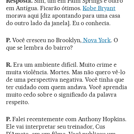
Resposta.
Sim, um em Palm Springs e outro
em Antígua. Ficarão ótimos.
Kobe Bryant
morava aqui [diz apontando para uma casa
do outro lado da janela]. Eu o conhecia.
P.
Você cresceu no Brooklyn,
Nova York
. O
que se lembra do bairro?
R.
Era um ambiente difícil. Muito crime e
muita violência. Mortes. Mas não quero vê-lo
de uma perspectiva negativa. Você tinha que
ter cuidado com quem andava. Você aprendia
muito cedo sobre o significado da palavra
respeito.
P.
Falei recentemente com Anthony Hopkins.
Ele vai interpretar seu treinador, Cus
D’Amato, em um filme. Você publicou um