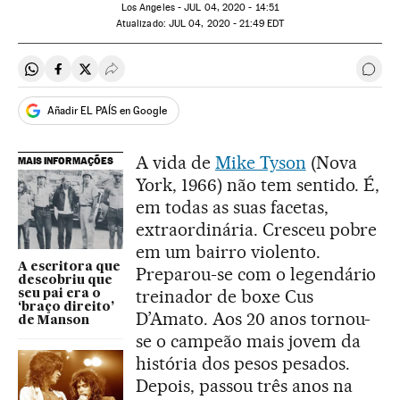
Los Angeles -
JUL
04, 2020 - 14:51
atualizado:
JUL
04, 2020 - 21:49
EDT
Compartir en Whatsapp
Compartir en Facebook
Compartir en Twitter
Desplegar Redes Sociales
Come
Añadir EL PAÍS en Google
A vida de
Mike Tyson
(Nova
MAIS INFORMAÇÕES
York, 1966) não tem sentido. É,
em todas as suas facetas,
extraordinária. Cresceu pobre
em um bairro violento.
A escritora que
Preparou-se com o legendário
descobriu que
treinador de boxe Cus
seu pai era o
‘braço direito’
D’Amato. Aos 20 anos tornou-
de Manson
se o campeão mais jovem da
história dos pesos pesados.
Depois, passou três anos na