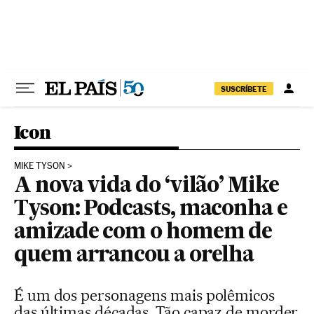
Pular para o conteúdo
SUSCRÍBETE
Icon
MIKE TYSON
A nova vida do ‘vilão’ Mike
Tyson: Podcasts, maconha e
amizade com o homem de
quem arrancou a orelha
É um dos personagens mais polêmicos
das últimas décadas. Tão capaz de morder