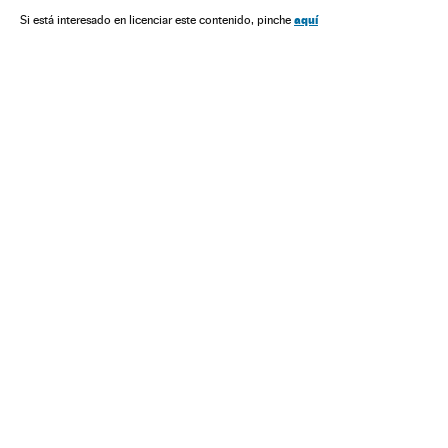
Delitos ódio
Grupos sociais
Discriminação
Esportes
aquí
Si está interesado en licenciar este contenido, pinche
Preconceitos
Acontecimentos
Delitos
Problemas sociais
Sociedade
Justiça