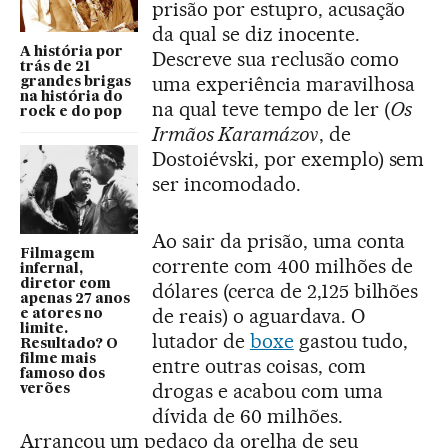
prisão por estupro, acusação
da qual se diz inocente.
A história por
Descreve sua reclusão como
trás de 21
uma experiência maravilhosa
grandes brigas
na história do
na qual teve tempo de ler (
Os
rock e do pop
Irmãos Karamázov
, de
Dostoiévski, por exemplo) sem
ser incomodado.
Ao sair da prisão, uma conta
Filmagem
corrente com 400 milhões de
infernal,
diretor com
dólares (cerca de 2,125 bilhões
apenas 27 anos
de reais) o aguardava. O
e atores no
limite.
lutador de
boxe
gastou tudo,
Resultado? O
filme mais
entre outras coisas, com
famoso dos
drogas e acabou com uma
verões
dívida de 60 milhões.
Arrancou um pedaço da orelha de seu