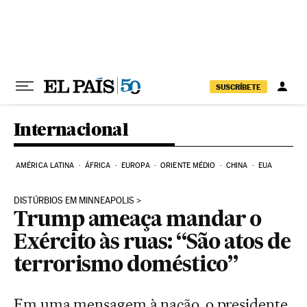
Pular para o conteúdo
SUSCRÍBETE
Internacional
AMÉRICA LATINA
ÁFRICA
EUROPA
ORIENTE MÉDIO
CHINA
EUA
DISTÚRBIOS EM MINNEAPOLIS
Trump ameaça mandar o
Exército às ruas: “São atos de
terrorismo doméstico”
Em uma mensagem à nação, o presidente