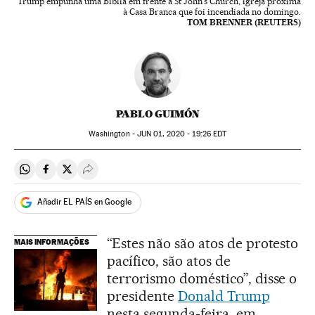
Trump empunha uma Bíblia em frente à St John's Church, igreja próxima
à Casa Branca que foi incendiada no domingo.
TOM BRENNER (REUTERS)
PABLO GUIMÓN
Washington -
JUN
01, 2020 - 19:26
EDT
Compartir en Whatsapp
Compartir en Facebook
Compartir en Twitter
Desplegar Redes Sociales
Añadir EL PAÍS en Google
“Estes não são atos de protesto
MAIS INFORMAÇÕES
pacífico, são atos de
terrorismo doméstico”, disse o
presidente
Donald Trump
nesta segunda-feira, em