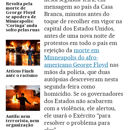
Revolta pela
mensagem ao país da Casa
morte de
Branca, minutos antes do
George Floyd
se apodera de
toque de recolher em vigor na
Minneapolis:
‘Coringa’ anda
capital dos Estados Unidos,
solto pelas ruas
antes de uma nova noite de
protestos em todo o país em
rejeição da
morte em
Minneapolis do afro-
americano George Floyd
nas
mãos da polícia, que duas
Atticus Finch
ante o racismo
autópsias descreveram nesta
segunda-feira como
homicídio. Se os governadores
dos Estados não acabarem
com a violência, ele alertou,
ele usará o Exército “para
Antifa: nem
terrorista, nem
resolver o problema para
organização
eles”.