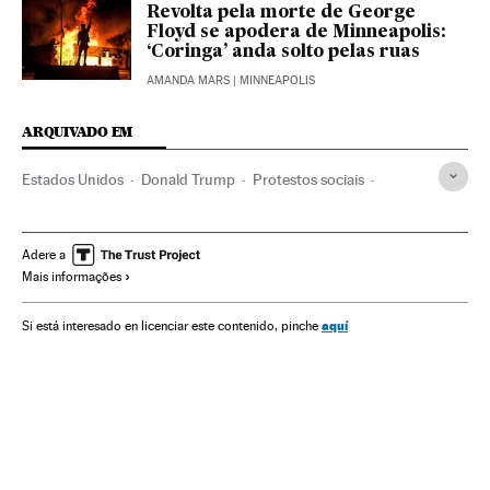
Revolta pela morte de George
Floyd se apodera de Minneapolis:
‘Coringa’ anda solto pelas ruas
AMANDA MARS
| MINNEAPOLIS
ARQUIVADO EM
Estados Unidos
Donald Trump
Protestos sociais
Racismo
Minneapolis
Distúrbios Minneapolis
George Floyd
Distúrbios
Violência policial
Adere a
Mais informações
Ordem pública
Manifestações
aquí
Si está interesado en licenciar este contenido, pinche