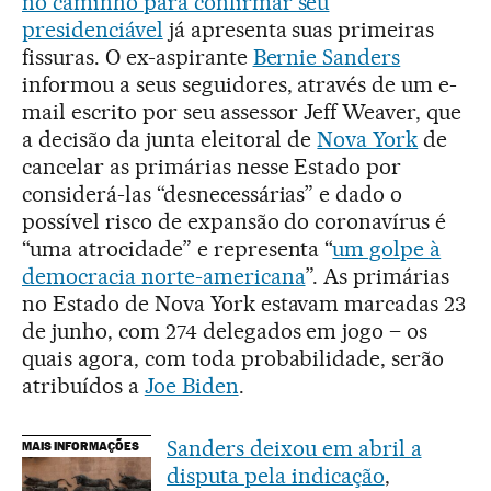
no caminho para confirmar seu
presidenciável
já apresenta suas primeiras
fissuras. O ex-aspirante
Bernie Sanders
informou a seus seguidores, através de um e-
mail escrito por seu assessor Jeff Weaver, que
a decisão da junta eleitoral de
Nova York
de
cancelar as primárias nesse Estado por
considerá-las “desnecessárias” e dado o
possível risco de expansão do coronavírus é
“uma atrocidade” e representa “
um golpe à
democracia norte-americana
”. As primárias
no Estado de Nova York estavam marcadas 23
de junho, com 274 delegados em jogo – os
quais agora, com toda probabilidade, serão
atribuídos a
Joe Biden
.
Sanders deixou em abril a
MAIS INFORMAÇÕES
disputa pela indicação
,