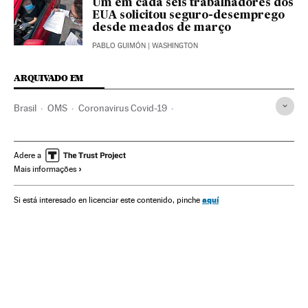
Um em cada seis trabalhadores dos
EUA solicitou seguro-desemprego
desde meados de março
PABLO GUIMÓN
| WASHINGTON
ARQUIVADO EM
Brasil
OMS
Coronavirus Covid-19
Coronavirus de Wuhan
Pandemia
Coronavirus
Doenças infecciosas
Doenças respiratórias
Adere a
Mais informações
Ministério Saúde
Estados Unidos
Eleições EUA 2020
Donald Trump
Joseph Biden
Bernie Sanders
aquí
Si está interesado en licenciar este contenido, pinche