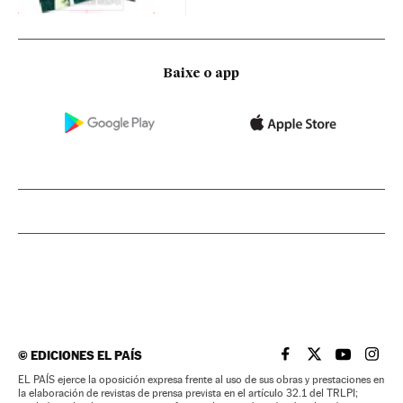
Baixe o app
©
EDICIONES EL PAÍS
EL PAÍS BRASIL EN
EL PAÍS BRASI
EL PAÍS B
EL PA
EL PAÍS ejerce la oposición expresa frente al uso de sus obras y prestaciones en
la elaboración de revistas de prensa prevista en el artículo 32.1 del TRLPI;