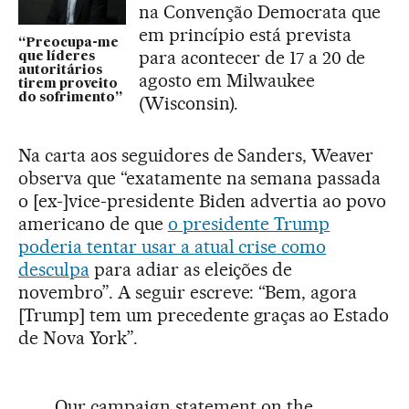
na Convenção Democrata que
em princípio está prevista
“Preocupa-me
para acontecer de 17 a 20 de
que líderes
autoritários
agosto em Milwaukee
tirem proveito
do sofrimento”
(Wisconsin).
Na carta aos seguidores de Sanders, Weaver
observa que “exatamente na semana passada
o [ex-]vice-presidente Biden advertia ao povo
americano de que
o presidente Trump
poderia tentar usar a atual crise como
desculpa
para adiar as eleições de
novembro”. A seguir escreve: “Bem, agora
[Trump] tem um precedente graças ao Estado
de Nova York”.
Our campaign statement on the