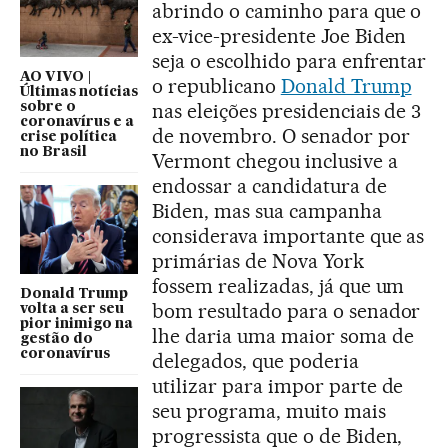
abrindo o caminho para que o
ex-vice-presidente Joe Biden
seja o escolhido para enfrentar
AO VIVO |
o republicano
Donald Trump
Últimas notícias
nas eleições presidenciais de 3
sobre o
coronavírus e a
de novembro. O senador por
crise política
no Brasil
Vermont chegou inclusive a
endossar a candidatura de
Biden, mas sua campanha
considerava importante que as
primárias de Nova York
fossem realizadas, já que um
Donald Trump
bom resultado para o senador
volta a ser seu
pior inimigo na
lhe daria uma maior soma de
gestão do
coronavírus
delegados, que poderia
utilizar para impor parte de
seu programa, muito mais
progressista que o de Biden,