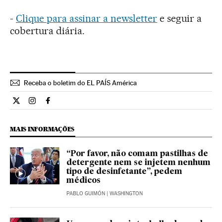
-
Clique para assinar a newsletter
e seguir a
cobertura diária.
Receba o boletim do EL PAÍS América
Internacional El País Brasil en Twitter
Internacional El País Brasil en Instagram
Internacional El País Brasil en Facebook
MAIS INFORMAÇÕES
“Por favor, não comam pastilhas de
detergente nem se injetem nenhum
tipo de desinfetante”, pedem
médicos
PABLO GUIMÓN
| WASHINGTON