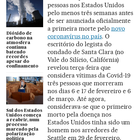
pessoas nos Estados Unidos
pelo menos três semanas antes
de ser anunciada oficialmente
a primeira morte pelo
novo
Dióxido de
coronavírus no país
. O
carbono na
escritório do legista do
atmosfera
continua
condado de Santa Clara (no
batendo
recordes
Vale do Silício, Califórnia)
apesar do
revelou terça-feira que
confinamento
considera vítimas da Covid-19
três pessoas que morreram
nos dias 6 e 17 de fevereiro e 6
de março. Até agora,
considerava-se que o primeiro
Sul dos Estados
morto pela doença nos
Unidos começa
a reabrir, num
Estados Unidos tinha sido um
processo
homem nos arredores de
marcado pela
polarização
Seattle em 29 de fevereiro.
política