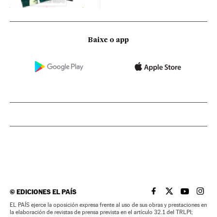
Baixe o app
©
EDICIONES EL PAÍS
EL PAÍS BRASIL EN
EL PAÍS BRASI
EL PAÍS B
EL PA
EL PAÍS ejerce la oposición expresa frente al uso de sus obras y prestaciones en
la elaboración de revistas de prensa prevista en el artículo 32.1 del TRLPI;