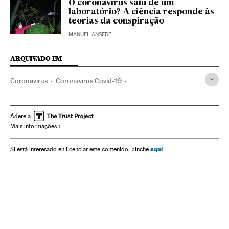
O coronavírus saiu de um
laboratório? A ciência responde às
teorias da conspiração
MANUEL ANSEDE
ARQUIVADO EM
Coronavirus
Coronavirus Covid-19
Doenças respiratórias
Pneumonia
Emergencia sanitaria
Doenças infecciosas
Assistência sanitária
Vale do Silício
Adere a
Mais informações
Califórnia
Estados Unidos
aquí
Si está interesado en licenciar este contenido, pinche