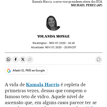
Kamala Harris, a nova vice-presidenta eleita dos EUA
MICHAEL PEREZ (AP)
YOLANDA MONGE
Washington -
NOV
07, 2020 - 14:18
atualizado:
NOV
07, 2020 - 15:09
EST
Compartir en Whatsapp
Compartir en Facebook
Compartir en Twitter
Desplegar Redes Sociales
Come
Añadir EL PAÍS en Google
A vida de
Kamala Harris
é repleta de
primeiras vezes, dessas que rompem o
famoso teto de vidro. Aquele nível de
ascensão que, em alguns casos parece ter se