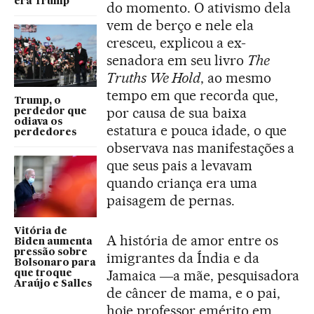
era Trump
do momento. O ativismo dela
vem de berço e nele ela
cresceu, explicou a ex-
senadora em seu livro
The
Truths We Hold
, ao mesmo
tempo em que recorda que,
Trump, o
por causa de sua baixa
perdedor que
odiava os
estatura e pouca idade, o que
perdedores
observava nas manifestações a
que seus pais a levavam
quando criança era uma
paisagem de pernas.
Vitória de
A história de amor entre os
Biden aumenta
pressão sobre
imigrantes da Índia e da
Bolsonaro para
Jamaica ―a mãe, pesquisadora
que troque
Araújo e Salles
de câncer de mama, e o pai,
hoje professor emérito em