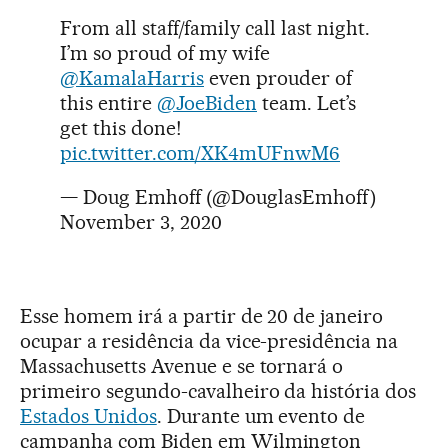
From all staff/family call last night.
I’m so proud of ⁦my wife
@KamalaHarris
⁩ even prouder of
this entire ⁦
@JoeBiden
⁩ team. Let’s
get this done!
pic.twitter.com/XK4mUFnwM6
— Doug Emhoff (@DouglasEmhoff)
November 3, 2020
Esse homem irá a partir de 20 de janeiro
ocupar a residência da vice-presidência na
Massachusetts Avenue e se tornará o
primeiro segundo-cavalheiro da história dos
Estados Unidos
. Durante um evento de
campanha com Biden em Wilmington