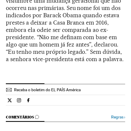
vislumbre uma mudança geracional que não
ocorreu nas primárias. Seu nome foi um dos
indicados por Barack Obama quando estava
prestes a deixar a Casa Branca em 2016,
embora ela odeie ser comparada ao ex-
presidente. “Não me definam com base em
algo que um homem já fez antes”, declarou.
“Eu tenho meu próprio legado.” Sem dúvida,
a senhora vice-presidenta está com a palavra.
Receba o boletim do EL PAÍS América
Internacional El País Brasil en Twitter
Internacional El País Brasil en Instagram
Internacional El País Brasil en Facebook
COMENTÁRIOS
Regras
›
COMENTÁRIOS