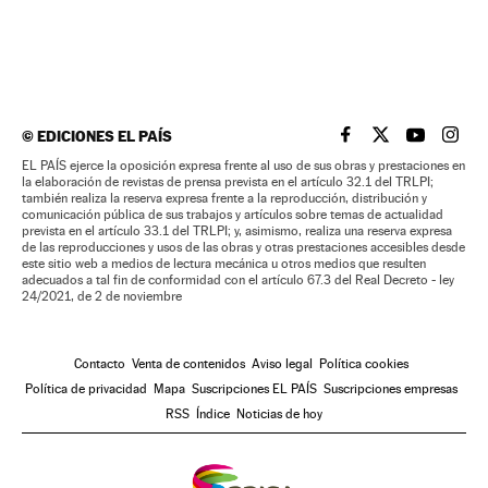
©
EDICIONES EL PAÍS
EL PAÍS BRASIL EN
EL PAÍS BRASI
EL PAÍS B
EL PA
EL PAÍS ejerce la oposición expresa frente al uso de sus obras y prestaciones en
la elaboración de revistas de prensa prevista en el artículo 32.1 del TRLPI;
también realiza la reserva expresa frente a la reproducción, distribución y
comunicación pública de sus trabajos y artículos sobre temas de actualidad
prevista en el artículo 33.1 del TRLPI; y, asimismo, realiza una reserva expresa
de las reproducciones y usos de las obras y otras prestaciones accesibles desde
este sitio web a medios de lectura mecánica u otros medios que resulten
adecuados a tal fin de conformidad con el artículo 67.3 del Real Decreto - ley
24/2021, de 2 de noviembre
Contacto
Venta de contenidos
Aviso legal
Política cookies
Política de privacidad
Mapa
Suscripciones EL PAÍS
Suscripciones empresas
RSS
Índice
Noticias de hoy