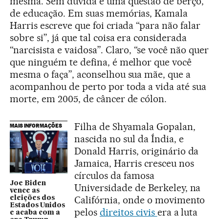
mesma. Sem dúvida é uma questão de berço,
de educação. Em suas memórias, Kamala
Harris escreve que foi criada “para não falar
sobre si”, já que tal coisa era considerada
“narcisista e vaidosa”. Claro, “se você não quer
que ninguém te defina, é melhor que você
mesma o faça”, aconselhou sua mãe, que a
acompanhou de perto por toda a vida até sua
morte, em 2005, de câncer de cólon.
Filha de Shyamala Gopalan,
MAIS INFORMAÇÕES
nascida no sul da Índia, e
Donald Harris, originário da
Jamaica, Harris cresceu nos
círculos da famosa
Joe Biden
Universidade de Berkeley, na
vence as
Califórnia, onde o movimento
eleições dos
Estados Unidos
pelos
direitos civis
era a luta
e acaba com a