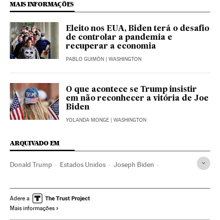
MAIS INFORMAÇÕES
Eleito nos EUA, Biden terá o desafio
de controlar a pandemia e
recuperar a economia
PABLO GUIMÓN
| WASHINGTON
O que acontece se Trump insistir
em não reconhecer a vitória de Joe
Biden
YOLANDA MONGE
| WASHINGTON
ARQUIVADO EM
Donald Trump
Estados Unidos
Joseph Biden
Kamala Harris
Mike Pence
Casa Branca
Eleições EUA
América
Eleições EUA 2020
Adere a
Mais informações