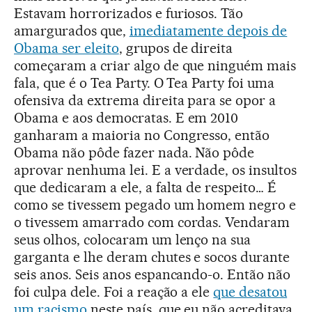
Estavam horrorizados e furiosos. Tão
amargurados que,
imediatamente depois de
Obama ser eleito
, grupos de direita
começaram a criar algo de que ninguém mais
fala, que é o Tea Party. O Tea Party foi uma
ofensiva da extrema direita para se opor a
Obama e aos democratas. E em 2010
ganharam a maioria no Congresso, então
Obama não pôde fazer nada. Não pôde
aprovar nenhuma lei. E a verdade, os insultos
que dedicaram a ele, a falta de respeito… É
como se tivessem pegado um homem negro e
o tivessem amarrado com cordas. Vendaram
seus olhos, colocaram um lenço na sua
garganta e lhe deram chutes e socos durante
seis anos. Seis anos espancando-o. Então não
foi culpa dele. Foi a reação a ele
que desatou
um racismo
neste país, que eu não acreditava