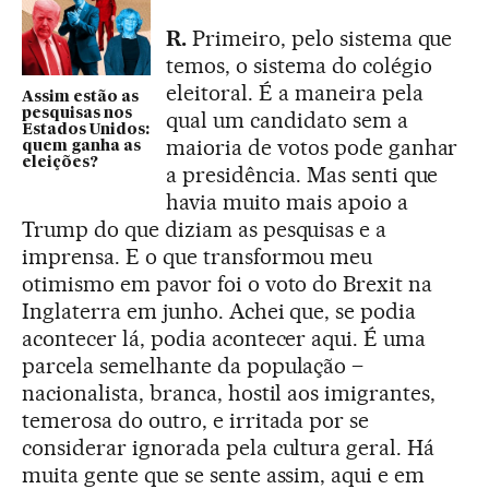
R.
Primeiro, pelo sistema que
temos, o sistema do colégio
eleitoral. É a maneira pela
Assim estão as
pesquisas nos
qual um candidato sem a
Estados Unidos:
maioria de votos pode ganhar
quem ganha as
eleições?
a presidência. Mas senti que
havia muito mais apoio a
Trump do que diziam as pesquisas e a
imprensa. E o que transformou meu
otimismo em pavor foi o voto do Brexit na
Inglaterra em junho. Achei que, se podia
acontecer lá, podia acontecer aqui. É uma
parcela semelhante da população –
nacionalista, branca, hostil aos imigrantes,
temerosa do outro, e irritada por se
considerar ignorada pela cultura geral. Há
muita gente que se sente assim, aqui e em