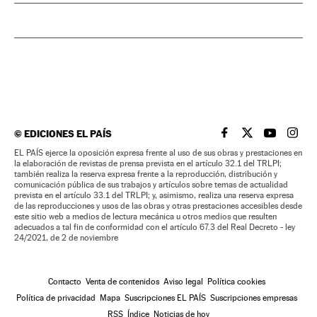
©
EDICIONES EL PAÍS
EL PAÍS BRASIL EN
EL PAÍS BRASI
EL PAÍS B
EL PA
EL PAÍS ejerce la oposición expresa frente al uso de sus obras y prestaciones en
la elaboración de revistas de prensa prevista en el artículo 32.1 del TRLPI;
también realiza la reserva expresa frente a la reproducción, distribución y
comunicación pública de sus trabajos y artículos sobre temas de actualidad
prevista en el artículo 33.1 del TRLPI; y, asimismo, realiza una reserva expresa
de las reproducciones y usos de las obras y otras prestaciones accesibles desde
este sitio web a medios de lectura mecánica u otros medios que resulten
adecuados a tal fin de conformidad con el artículo 67.3 del Real Decreto - ley
24/2021, de 2 de noviembre
Contacto
Venta de contenidos
Aviso legal
Política cookies
Política de privacidad
Mapa
Suscripciones EL PAÍS
Suscripciones empresas
RSS
Índice
Noticias de hoy