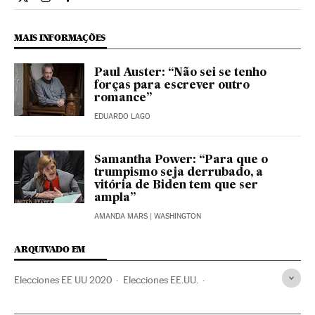
Internacional El País Brasil en Twitter
Internacional El País Brasil en Instagram
Internacional El País Brasil en Facebook
MAIS INFORMAÇÕES
Paul Auster: “Não sei se tenho
forças para escrever outro
romance”
EDUARDO LAGO
Samantha Power: “Para que o
trumpismo seja derrubado, a
vitória de Biden tem que ser
ampla”
AMANDA MARS
| WASHINGTON
ARQUIVADO EM
Elecciones EE UU 2020
Elecciones EE.UU.
Joseph Biden
Donald Trump
Casa Blanca
América