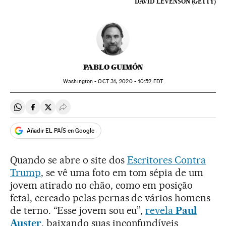
DAVID LEVENSON (GETTY)
PABLO GUIMÓN
Washington -
OCT
31, 2020 - 10:52
EDT
Compartir en Whatsapp
Compartir en Facebook
Compartir en Twitter
Desplegar Redes Sociales
Añadir EL PAÍS en Google
Quando se abre o site dos
Escritores Contra
Trump
, se vê uma foto em tom sépia de um
jovem atirado no chão, como em posição
fetal, cercado pelas pernas de vários homens
de terno. “Esse jovem sou eu”,
revela
Paul
Auster
, baixando suas inconfundíveis