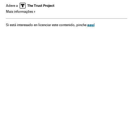
Estados Unidos
Política
Paul Auster
Racismo
Adere a
Mais informações
Población negra
Violencia policial
Discriminación
aquí
Si está interesado en licenciar este contenido, pinche