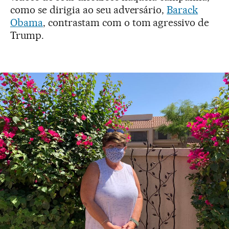
como se dirigia ao seu adversário,
Barack
Obama
, contrastam com o tom agressivo de
Trump.