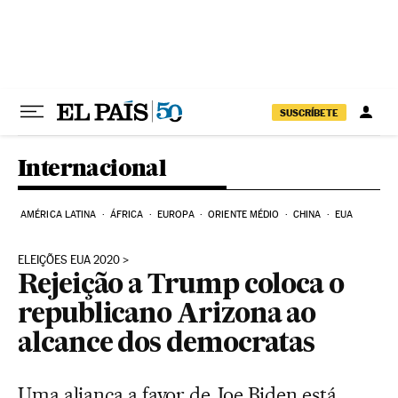
Pular para o conteúdo
SUSCRÍBETE
Internacional
AMÉRICA LATINA
ÁFRICA
EUROPA
ORIENTE MÉDIO
CHINA
EUA
ELEIÇÕES EUA 2020
Rejeição a Trump coloca o
republicano Arizona ao
alcance dos democratas
Uma aliança a favor de Joe Biden está