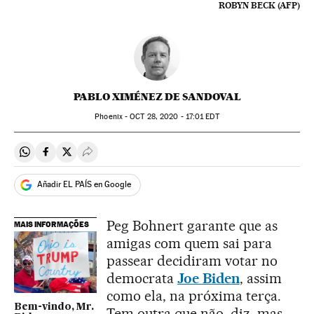
ROBYN BECK (AFP)
PABLO XIMÉNEZ DE SANDOVAL
Phoenix -
OCT
28, 2020 - 17:01
EDT
Compartir en Whatsapp
Compartir en Facebook
Compartir en Twitter
Desplegar Redes Sociales
Añadir EL PAÍS en Google
Peg Bohnert garante que as
MAIS INFORMAÇÕES
amigas com quem sai para
passear decidiram votar no
democrata
Joe Biden
, assim
como ela, na próxima terça.
Bem-vindo, Mr.
Tem outra que não, diz, mas