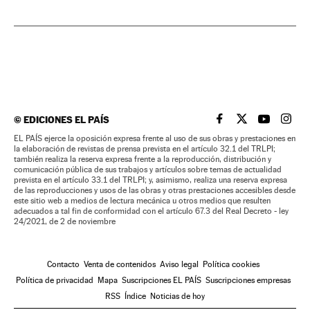
©
EDICIONES EL PAÍS
EL PAÍS BRASIL EN
EL PAÍS BRASI
EL PAÍS B
EL PA
EL PAÍS ejerce la oposición expresa frente al uso de sus obras y prestaciones en
la elaboración de revistas de prensa prevista en el artículo 32.1 del TRLPI;
también realiza la reserva expresa frente a la reproducción, distribución y
comunicación pública de sus trabajos y artículos sobre temas de actualidad
prevista en el artículo 33.1 del TRLPI; y, asimismo, realiza una reserva expresa
de las reproducciones y usos de las obras y otras prestaciones accesibles desde
este sitio web a medios de lectura mecánica u otros medios que resulten
adecuados a tal fin de conformidad con el artículo 67.3 del Real Decreto - ley
24/2021, de 2 de noviembre
Contacto
Venta de contenidos
Aviso legal
Política cookies
Política de privacidad
Mapa
Suscripciones EL PAÍS
Suscripciones empresas
RSS
Índice
Noticias de hoy