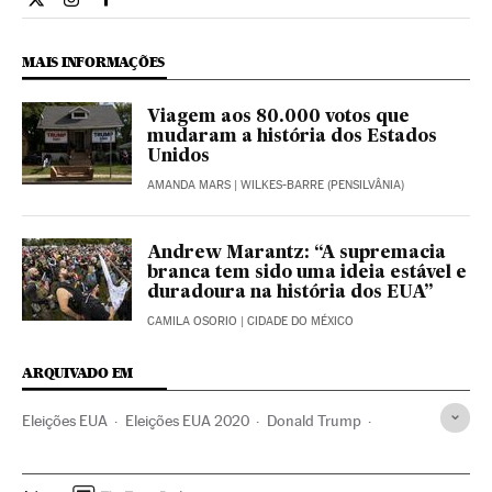
Internacional El País Brasil en Twitter
Internacional El País Brasil en Instagram
Internacional El País Brasil en Facebook
MAIS INFORMAÇÕES
Viagem aos 80.000 votos que
mudaram a história dos Estados
Unidos
AMANDA MARS
| WILKES-BARRE (PENSILVÂNIA)
Andrew Marantz: “A supremacia
branca tem sido uma ideia estável e
duradoura na história dos EUA”
CAMILA OSORIO
| CIDADE DO MÉXICO
ARQUIVADO EM
Eleições EUA
Eleições EUA 2020
Donald Trump
Joseph Biden
Kamala Harris
Mike Pence