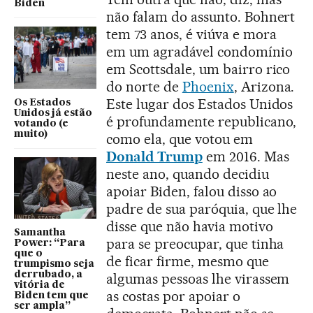
Biden
não falam do assunto. Bohnert
tem 73 anos, é viúva e mora
em um agradável condomínio
em Scottsdale, um bairro rico
do norte de
Phoenix
, Arizona.
Este lugar dos Estados Unidos
Os Estados
Unidos já estão
é profundamente republicano,
votando (e
muito)
como ela, que votou em
Donald Trump
em 2016. Mas
neste ano, quando decidiu
apoiar Biden, falou disso ao
padre de sua paróquia, que lhe
disse que não havia motivo
Samantha
para se preocupar, que tinha
Power: “Para
que o
de ficar firme, mesmo que
trumpismo seja
derrubado, a
algumas pessoas lhe virassem
vitória de
as costas por apoiar o
Biden tem que
ser ampla”