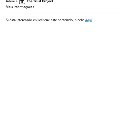
Estados Unidos
Eleições presidenciais
Adere a
Mais informações
Partido Democrata EUA
Partido Republicano EUA
Arizona
Phoenix
Latinos
Hispanos
Phoenix
aquí
Si está interesado en licenciar este contenido, pinche