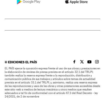
©
EDICIONES EL PAÍS
EL PAÍS BRASIL EN
EL PAÍS BRASI
EL PAÍS B
EL PA
EL PAÍS ejerce la oposición expresa frente al uso de sus obras y prestaciones en
la elaboración de revistas de prensa prevista en el artículo 32.1 del TRLPI;
también realiza la reserva expresa frente a la reproducción, distribución y
comunicación pública de sus trabajos y artículos sobre temas de actualidad
prevista en el artículo 33.1 del TRLPI; y, asimismo, realiza una reserva expresa
de las reproducciones y usos de las obras y otras prestaciones accesibles desde
este sitio web a medios de lectura mecánica u otros medios que resulten
adecuados a tal fin de conformidad con el artículo 67.3 del Real Decreto - ley
24/2021, de 2 de noviembre