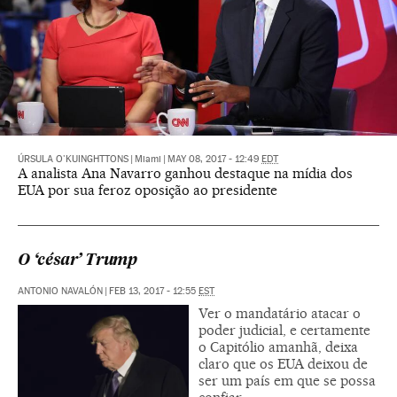
ÚRSULA O'KUINGHTTONS
|
Miami
|
MAY 08, 2017 - 12:49
EDT
A analista Ana Navarro ganhou destaque na mídia dos
EUA por sua feroz oposição ao presidente
O ‘césar’ Trump
ANTONIO NAVALÓN
|
FEB 13, 2017 - 12:55
EST
Ver o mandatário atacar o
poder judicial, e certamente
o Capitólio amanhã, deixa
claro que os EUA deixou de
ser um país em que se possa