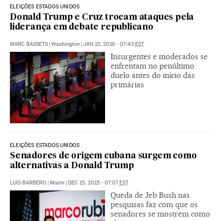
ELEIÇÕES ESTADOS UNIDOS
Donald Trump e Cruz trocam ataques pela
liderança em debate republicano
MARC BASSETS
|
Washington
|
JAN 15, 2016 - 07:43
EST
Insurgentes e moderados se
enfrentam no penúltimo
duelo antes do início das
primárias
ELEIÇÕES ESTADOS UNIDOS
Senadores de origem cubana surgem como
alternativas a Donald Trump
LUIS BARBERO
|
Miami
|
DEC 15, 2015 - 07:07
EST
Queda de Jeb Bush nas
pesquisas faz com que os
senadores se mostrem como