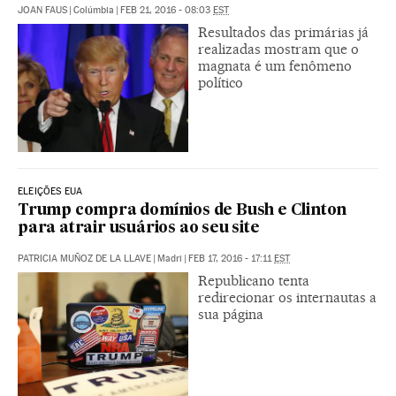
JOAN FAUS
|
Colúmbia
|
FEB 21, 2016 - 08:03
EST
Resultados das primárias já
realizadas mostram que o
magnata é um fenômeno
político
ELEIÇÕES EUA
Trump compra domínios de Bush e Clinton
para atrair usuários ao seu site
PATRICIA MUÑOZ DE LA LLAVE
|
Madri
|
FEB 17, 2016 - 17:11
EST
Republicano tenta
redirecionar os internautas a
sua página