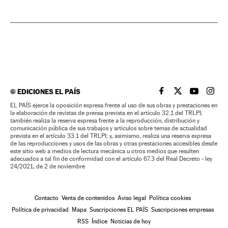
©
EDICIONES EL PAÍS
EL PAÍS BRASIL EN
EL PAÍS BRASI
EL PAÍS B
EL PA
EL PAÍS ejerce la oposición expresa frente al uso de sus obras y prestaciones en
la elaboración de revistas de prensa prevista en el artículo 32.1 del TRLPI;
también realiza la reserva expresa frente a la reproducción, distribución y
comunicación pública de sus trabajos y artículos sobre temas de actualidad
prevista en el artículo 33.1 del TRLPI; y, asimismo, realiza una reserva expresa
de las reproducciones y usos de las obras y otras prestaciones accesibles desde
este sitio web a medios de lectura mecánica u otros medios que resulten
adecuados a tal fin de conformidad con el artículo 67.3 del Real Decreto - ley
24/2021, de 2 de noviembre
Contacto
Venta de contenidos
Aviso legal
Política cookies
Política de privacidad
Mapa
Suscripciones EL PAÍS
Suscripciones empresas
RSS
Índice
Noticias de hoy