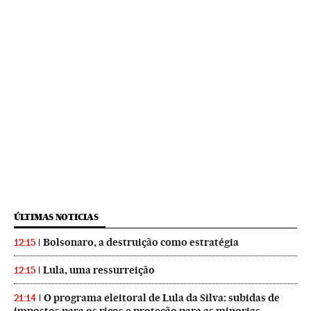
ÚLTIMAS NOTICIAS
Bolsonaro, a destruição como estratégia
12:15
Lula, uma ressurreição
12:15
O programa eleitoral de Lula da Silva: subidas de
21:14
impostos para os ricos e proteção para as minorias