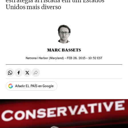
estratégia arriscada em um Estados
Unidos mais diverso
MARC BASSETS
National Harbor (Maryland) -
FEB
28, 2015 - 10:52
EST
Compartir en Whatsapp
Compartir en Facebook
Compartir en Twitter
Desplegar Redes Sociales
Añadir EL PAÍS en Google