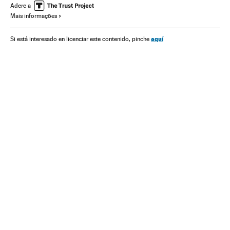
Movimentos sociais
Mulheres
América do Norte
Adere a
Mais informações
Partidos políticos
América
Política
Sociedade
aquí
Si está interesado en licenciar este contenido, pinche