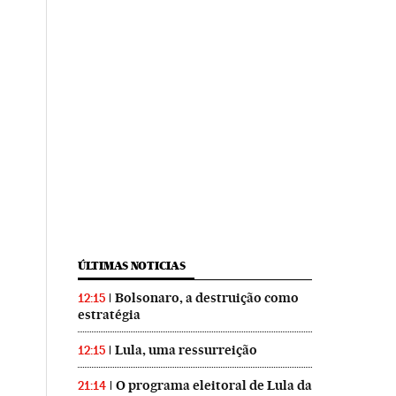
ÚLTIMAS NOTICIAS
Bolsonaro, a destruição como
12:15
estratégia
Lula, uma ressurreição
12:15
O programa eleitoral de Lula da
21:14