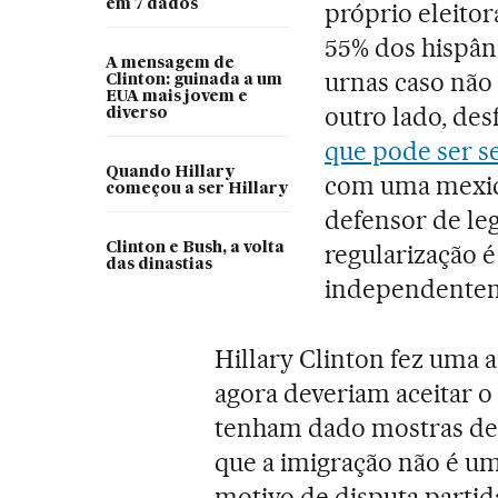
em 7 dados
próprio eleito
55% dos hispâni
A mensagem de
urnas caso não 
Clinton: guinada a um
EUA mais jovem e
outro lado, de
diverso
que pode ser se
Quando Hillary
com uma mexica
começou a ser Hillary
defensor de le
regularização 
Clinton e Bush, a volta
das dinastias
independentem
Hillary Clinton fez uma a
agora deveriam aceitar 
tenham dado mostras de 
que a imigração não é u
motivo de disputa partid