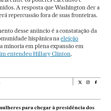
Unidos. A resposta que Washington der a
á repercussão fora de suas fronteiras.
nto desse anúncio é a constatação da
comunidade hispânica na
eleição
a minoria em plena expansão em
im entendeu Hillary Clinton
.
a
Opiniao El País Br
Opiniao El Pa
Opiniao 
 mulheres para chegar à presidência dos