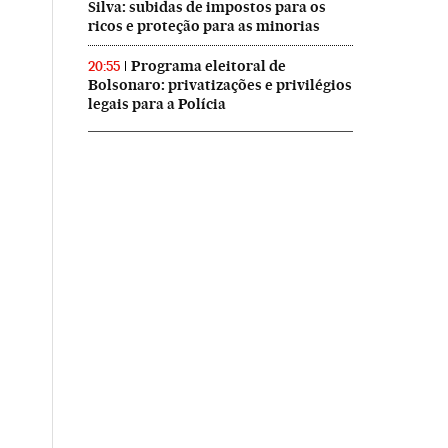
Silva: subidas de impostos para os
ricos e proteção para as minorias
Programa eleitoral de
20:55
Bolsonaro: privatizações e privilégios
legais para a Polícia
asil en Twitter
ís Brasil en Instagram
El País Brasil en Facebook