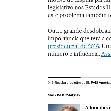
legislativo nos Estados 
este problema também ter
Outro grande desdobrame
importância que terá a 
presidencial de 2016
. Um
número e influência.
Ass
Receba o boletim do EL PAÍS Améric
MAIS INFORMAÇÕES
A luta das