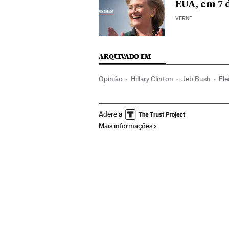
EUA, em 7 
VERNE
ARQUIVADO EM
Opinião
Hillary Clinton
Jeb Bush
El
Eleições presidenciais
Migração
Eleiç
Adere a
América do Norte
América
Mais informações