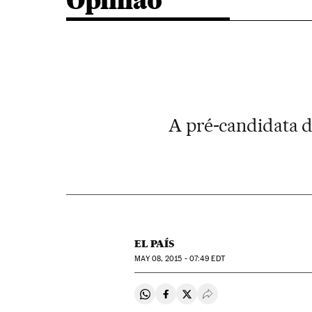
Opinião
A pré-candidata d
EL PAÍS
MAY
08, 2015 - 07:49
EDT
Compartir en Whatsapp
Compartir en Facebook
Compartir en Twitter
Desplegar Redes Soci