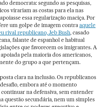
rado democrata: segundo as pesquisas,
cos virariam as costas para ela nas
apoiasse essa regularização maciça. Por
sfere um golpe de imagem contra
aquele
u rival republicano, Jeb Bush
, casado
na, falante de espanhol e habitual
gislações que favorecem os imigrantes. A
é apoiada pela maioria dos americanos,
ente do grupo a que pertençam.
posta clara na inclusão. Os republicanos
o desafio, embora até o momento
continuar na defensiva, sem entender
ma questão secundária, nem um simples
ária entre os poderes executivo e