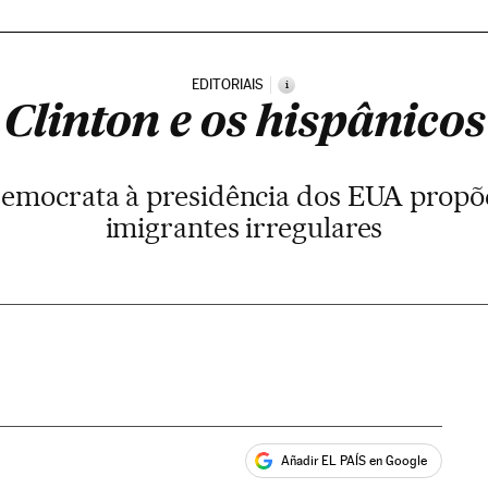
EDITORIAIS
i
Clinton e os hispânicos
emocrata à presidência dos EUA propõe
imigrantes irregulares
Añadir EL PAÍS en Google
ales