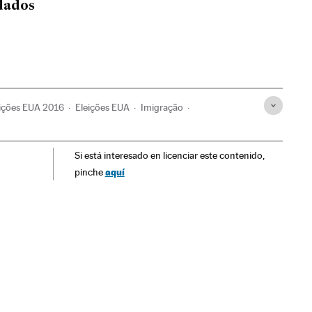
dados
eições EUA 2016
Eleições EUA
Imigração
ões
Demografia
Política
Sociedade
Estados Unidos
Si está interesado en licenciar este contenido,
aquí
pinche