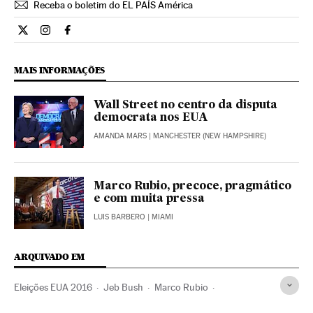
Receba o boletim do EL PAÍS América
Internacional El País Brasil en Twitter
Internacional El País Brasil en Instagram
Internacional El País Brasil en Facebook
MAIS INFORMAÇÕES
Wall Street no centro da disputa
democrata nos EUA
AMANDA MARS
| MANCHESTER (NEW HAMPSHIRE)
Marco Rubio, precoce, pragmático
e com muita pressa
LUIS BARBERO
| MIAMI
ARQUIVADO EM
Eleições EUA 2016
Jeb Bush
Marco Rubio
Bernie Sanders
Hillary Clinton
Financiamento eleitoral