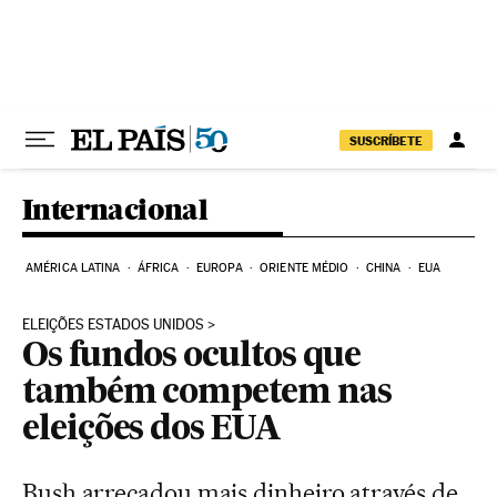
Pular para o conteúdo
SUSCRÍBETE
Internacional
AMÉRICA LATINA
ÁFRICA
EUROPA
ORIENTE MÉDIO
CHINA
EUA
ELEIÇÕES ESTADOS UNIDOS
Os fundos ocultos que
também competem nas
eleições dos EUA
Bush arrecadou mais dinheiro através de