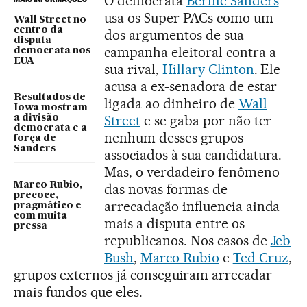
O democrata
Bernie Sanders
usa os Super PACs como um
Wall Street no
centro da
dos argumentos de sua
disputa
campanha eleitoral contra a
democrata nos
EUA
sua rival,
Hillary Clinton
. Ele
acusa a ex-senadora de estar
Resultados de
ligada ao dinheiro de
Wall
Iowa mostram
Street
e se gaba por não ter
a divisão
democrata e a
nenhum desses grupos
força de
Sanders
associados à sua candidatura.
Mas, o verdadeiro fenômeno
Marco Rubio,
das novas formas de
precoce,
arrecadação influencia ainda
pragmático e
com muita
mais a disputa entre os
pressa
republicanos. Nos casos de
Jeb
Bush
,
Marco Rubio
e
Ted Cruz
,
grupos externos já conseguiram arrecadar
mais fundos que eles.