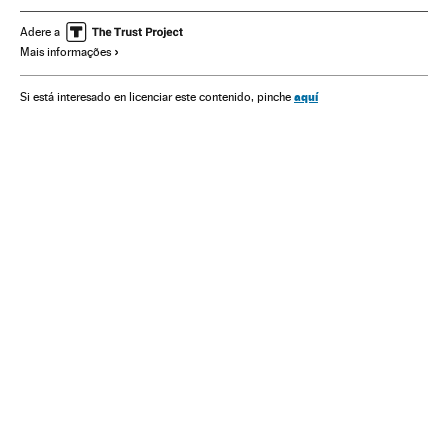
Partido Democrata EUA
Partido Republicano EUA
Adere a
Mais informações
Eleições EUA
Eleições presidenciais
Eleições
Partidos políticos
Política
Estados Unidos
aquí
Si está interesado en licenciar este contenido, pinche
América do Norte
América