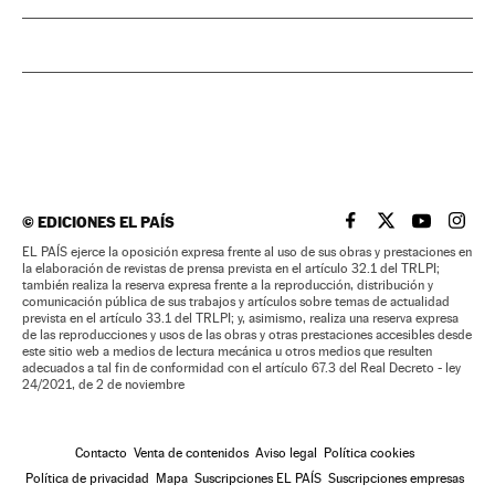
©
EDICIONES EL PAÍS
EL PAÍS BRASIL EN
EL PAÍS BRASI
EL PAÍS B
EL PA
EL PAÍS ejerce la oposición expresa frente al uso de sus obras y prestaciones en
la elaboración de revistas de prensa prevista en el artículo 32.1 del TRLPI;
también realiza la reserva expresa frente a la reproducción, distribución y
comunicación pública de sus trabajos y artículos sobre temas de actualidad
prevista en el artículo 33.1 del TRLPI; y, asimismo, realiza una reserva expresa
de las reproducciones y usos de las obras y otras prestaciones accesibles desde
este sitio web a medios de lectura mecánica u otros medios que resulten
adecuados a tal fin de conformidad con el artículo 67.3 del Real Decreto - ley
24/2021, de 2 de noviembre
Contacto
Venta de contenidos
Aviso legal
Política cookies
Política de privacidad
Mapa
Suscripciones EL PAÍS
Suscripciones empresas