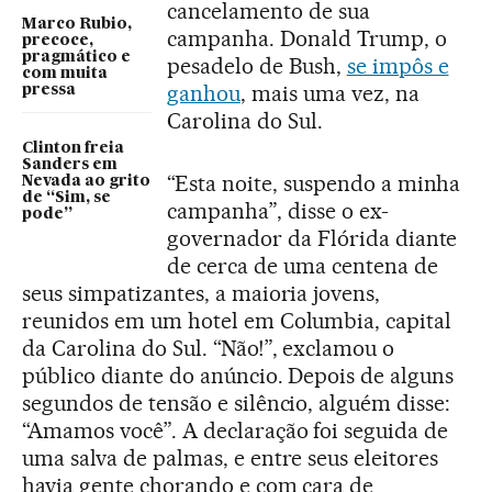
cancelamento de sua
Marco Rubio,
campanha. Donald Trump, o
precoce,
pragmático e
pesadelo de Bush,
se impôs e
com muita
ganhou
, mais uma vez, na
pressa
Carolina do Sul.
Clinton freia
Sanders em
“Esta noite, suspendo a minha
Nevada ao grito
de “Sim, se
campanha”, disse o ex-
pode”
governador da Flórida diante
de cerca de uma centena de
seus simpatizantes, a maioria jovens,
reunidos em um hotel em Columbia, capital
da Carolina do Sul. “Não!”, exclamou o
público diante do anúncio. Depois de alguns
segundos de tensão e silêncio, alguém disse:
“Amamos você”. A declaração foi seguida de
uma salva de palmas, e entre seus eleitores
havia gente chorando e com cara de