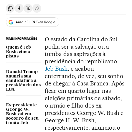
Compartir en Whatsapp
Compartir en Facebook
Compartir en Twitter
Desplegar Redes Sociales
Añadir EL PAÍS en Google
O estado da Carolina do Sul
MAIS INFORMAÇÕES
podia ser a salvação ou a
Quem é Jeb
Bush: cinco
tumba das aspirações à
pistas
presidência do republicano
Jeb Bush
, e acabou
Donald Trump
enterrando, de vez, seu sonho
anuncia sua
candidatura à
de chegar à Casa Branca. Após
presidência dos
ficar em quarto lugar nas
EUA
eleições primárias de sábado,
o irmão e filho dos ex-
Ex-presidente
George W.
presidentes George W. Bush e
Bush vai em
socorro de seu
George H. W. Bush,
irmão Jeb
respectivamente, anunciou o