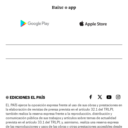
Baixe o app
©
EDICIONES EL PAÍS
EL PAÍS BRASIL EN
EL PAÍS BRASI
EL PAÍS B
EL PA
EL PAÍS ejerce la oposición expresa frente al uso de sus obras y prestaciones en
la elaboración de revistas de prensa prevista en el artículo 32.1 del TRLPI;
también realiza la reserva expresa frente a la reproducción, distribución y
comunicación pública de sus trabajos y artículos sobre temas de actualidad
prevista en el artículo 33.1 del TRLPI; y, asimismo, realiza una reserva expresa
de las reproducciones y usos de las obras y otras prestaciones accesibles desde