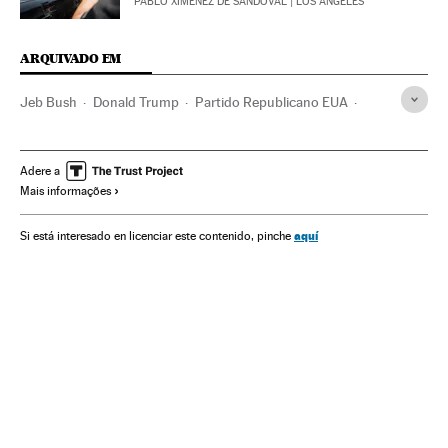
PABLO XIMÉNEZ DE SANDOVAL
| LOS ANGELES
ARQUIVADO EM
Jeb Bush
Donald Trump
Partido Republicano EUA
Partidos políticos
Eleições EUA 2016
Estados Unidos
Eleições EUA
Eleições presidenciais
Eleições
Adere a
Mais informações
América do Norte
América
Política
aquí
Si está interesado en licenciar este contenido, pinche