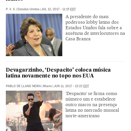
P. X. S.
|
Estados Unidos
|
JUL 12, 2017 - 11:15
EDT
A presidente do mais
poderoso lobby latino dos
Estados Unidos fala sobre a
ausência de interlocutores na
Casa Branca
Devagarzinho, ‘Despacito’ coloca música
latina novamente no topo nos EUA
PABLO DE LLANO NEIRA
|
Miami
|
JUN 11, 2017 - 13:22
EDT
‘Despacito’ se firma como
número um e estabelece
outro marco na presença
latina no mercado musical
norte-americano