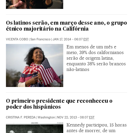
Os latinos serão, em março desse ano, o grupo
étnico majoritário na Califórnia
VICENTA COBO
|
San Francisco
|
JAN 17, 2014 - 06:07
EST
Em menos de um mês e
meio, 39% dos californianos
serão de origem latina,
enquanto 38% serão brancos
não-latinos
O primeiro presidente que reconheceu o
poder dos hispânicos
CRISTINA F. PEREDA
|
Washington
|
NOV 22, 2013 - 08:07
EST
Kennedy participou, 15 horas
antes de morrer, de um