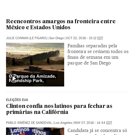
Reencontros amargos na fronteira entre
México e Estados Unidos
JULIE CONNAN (LE FIGARO)
|
San Diego
|
OCT 22, 2016 - 15:12
EDT
Famílias separadas pela
fronteira se reúnem todos os
finais de semana em um
parque de San Diego
ELEIÇÕES EUA
Clinton confia nos latinos para fechar as
primárias na Califórnia
PABLO XIMÉNEZ DE SANDOVAL
|
Los Angeles
|
MAY 07, 2016 - 14:44
EDT
Candidata já se concentra só