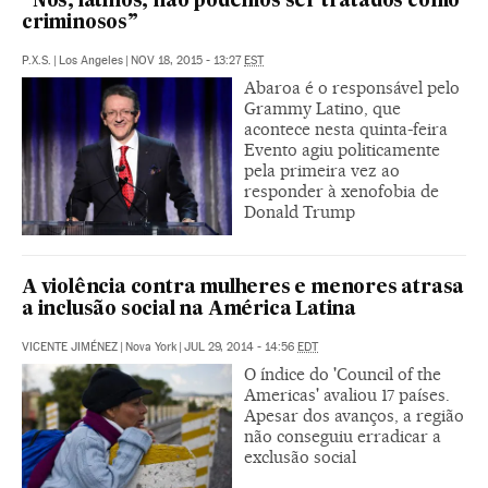
“Nós, latinos, não podemos ser tratados como
criminosos”
P.X.S.
|
Los Angeles
|
NOV 18, 2015 - 13:27
EST
Abaroa é o responsável pelo
Grammy Latino, que
acontece nesta quinta-feira
Evento agiu politicamente
pela primeira vez ao
responder à xenofobia de
Donald Trump
A violência contra mulheres e menores atrasa
a inclusão social na América Latina
VICENTE JIMÉNEZ
|
Nova York
|
JUL 29, 2014 - 14:56
EDT
O índice do 'Council of the
Americas' avaliou 17 países.
Apesar dos avanços, a região
não conseguiu erradicar a
exclusão social