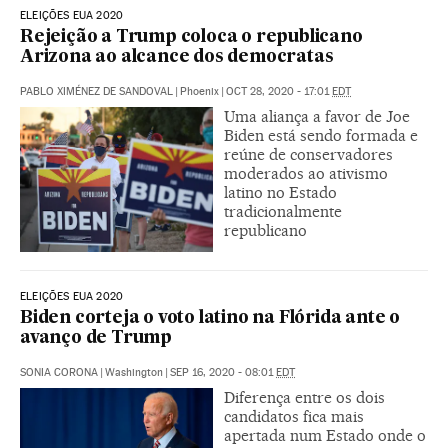
ELEIÇÕES EUA 2020
Rejeição a Trump coloca o republicano
Arizona ao alcance dos democratas
PABLO XIMÉNEZ DE SANDOVAL
|
Phoenix
|
OCT 28, 2020 - 17:01
EDT
Uma aliança a favor de Joe
Biden está sendo formada e
reúne de conservadores
moderados ao ativismo
latino no Estado
tradicionalmente
republicano
ELEIÇÕES EUA 2020
Biden corteja o voto latino na Flórida ante o
avanço de Trump
SONIA CORONA
|
Washington
|
SEP 16, 2020 - 08:01
EDT
Diferença entre os dois
candidatos fica mais
apertada num Estado onde o