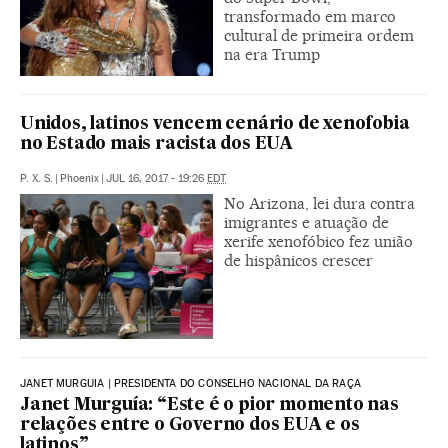
transformado em marco
cultural de primeira ordem
na era Trump
Unidos, latinos vencem cenário de xenofobia
no Estado mais racista dos EUA
P. X. S.
|
Phoenix
|
JUL 16, 2017 - 19:26
EDT
No Arizona, lei dura contra
imigrantes e atuação de
xerife xenofóbico fez união
de hispânicos crescer
JANET MURGUIA | PRESIDENTA DO CONSELHO NACIONAL DA RAÇA
Janet Murguía: “Este é o pior momento nas
relações entre o Governo dos EUA e os
latinos”