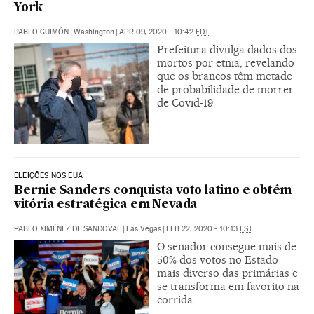
York
PABLO GUIMÓN
|
Washington
|
APR 09, 2020 - 10:42
EDT
Prefeitura divulga dados dos
mortos por etnia, revelando
que os brancos têm metade
de probabilidade de morrer
de Covid-19
ELEIÇÕES NOS EUA
Bernie Sanders conquista voto latino e obtém
vitória estratégica em Nevada
PABLO XIMÉNEZ DE SANDOVAL
|
Las Vegas
|
FEB 22, 2020 - 10:13
EST
O senador consegue mais de
50% dos votos no Estado
mais diverso das primárias e
se transforma em favorito na
corrida