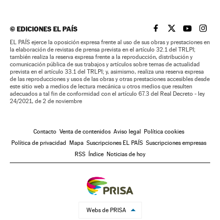
©
EDICIONES EL PAÍS
EL PAÍS BRASIL EN
EL PAÍS BRASI
EL PAÍS B
EL PA
EL PAÍS ejerce la oposición expresa frente al uso de sus obras y prestaciones en
la elaboración de revistas de prensa prevista en el artículo 32.1 del TRLPI;
también realiza la reserva expresa frente a la reproducción, distribución y
comunicación pública de sus trabajos y artículos sobre temas de actualidad
prevista en el artículo 33.1 del TRLPI; y, asimismo, realiza una reserva expresa
de las reproducciones y usos de las obras y otras prestaciones accesibles desde
este sitio web a medios de lectura mecánica u otros medios que resulten
adecuados a tal fin de conformidad con el artículo 67.3 del Real Decreto - ley
24/2021, de 2 de noviembre
Contacto
Venta de contenidos
Aviso legal
Política cookies
Política de privacidad
Mapa
Suscripciones EL PAÍS
Suscripciones empresas
RSS
Índice
Noticias de hoy
Webs de PRISA