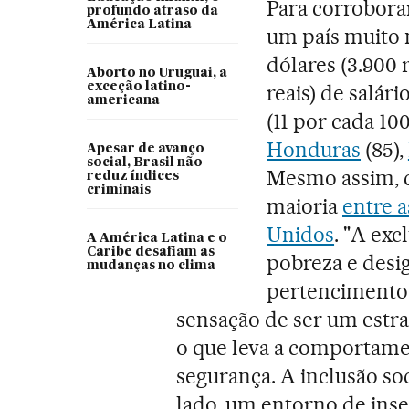
Para corrobora
profundo atraso da
América Latina
um país muito m
dólares (3.900 r
Aborto no Uruguai, a
exceção latino-
reais) de salár
americana
(11 por cada 10
Honduras
(85),
Apesar de avanço
social, Brasil não
Mesmo assim, c
reduz índices
criminais
maioria
entre a
Unidos
. "A exc
A América Latina e o
Caribe desafiam as
pobreza e desi
mudanças no clima
pertencimento 
sensação de ser um estra
o que leva a comportamen
segurança. A inclusão soc
lado, um entorno de inse