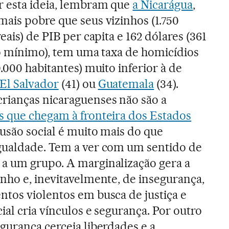
r esta ideia, lembram que
a Nicarágua
,
ais pobre que seus vizinhos (1.750
eais) de PIB per capita e 162 dólares (361
io mínimo), tem uma taxa de homicídios
0.000 habitantes) muito inferior à de
El Salvador
(41) ou
Guatemala
(34).
rianças nicaraguenses não são a
s que chegam à fronteira dos Estados
lusão social é muito mais do que
gualdade. Tem a ver com um sentido de
a um grupo. A marginalização gera a
nho e, inevitavelmente, de insegurança,
tos violentos em busca de justiça e
ial cria vínculos e segurança. Por outro
gurança cerceia liberdades e a