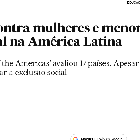
EDUCA
contra mulheres e menor
al na América Latina
f the Americas' avaliou 17 países. Apesar
r a exclusão social
Añadir EL PAÍS en Google