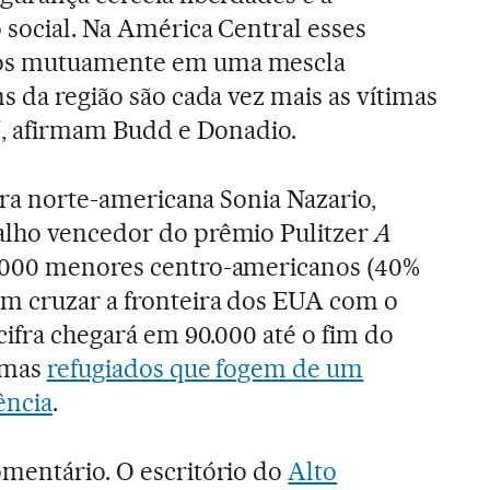
 social. Na América Central esses
dos mutuamente em uma mescla
s da região são cada vez mais as vítimas
a", afirmam Budd e Donadio.
tora norte-americana Sonia Nazario,
alho vencedor do prêmio Pulitzer
A
0.000 menores centro-americanos (40%
am cruzar a fronteira dos EUA com o
cifra chegará em 90.000 até o fim do
, mas
refugiados que fogem de um
ência
.
mentário. O escritório do
Alto