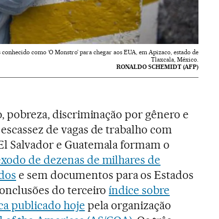
 conhecido como ‘O Monstro’ para chegar aos EUA, em Apizaco, estado de
Tlaxcala, México.
RONALDO SCHEMIDT (AFP)
o, pobreza, discriminação por gênero e
 escassez de vagas de trabalho com
El Salvador e Guatemala formam o
êxodo de dezenas de milhares de
dos
e sem documentos para os Estados
onclusões do terceiro
índice sobre
ca publicado hoje
pela organização