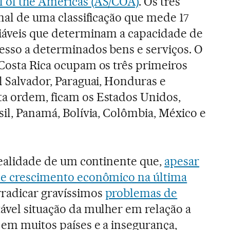
l of the Americas (AS/COA)
. Os três
inal de uma classificação que mede 17
riáveis que determinam a capacidade de
cesso a determinados bens e serviços. O
 Costa Rica ocupam os três primeiros
l Salvador, Paraguai, Honduras e
ta ordem, ficam os Estados Unidos,
sil, Panamá, Bolívia, Colômbia, México e
 realidade de um continente que,
apesar
s e crescimento econômico na última
rradicar gravíssimos
problemas de
ável situação da mulher em relação a
 em muitos países e a insegurança,