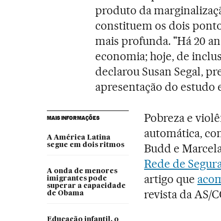
produto da marginalizaç
constituem os dois ponto
mais profunda. "Há 20 an
economia; hoje, de inclu
declarou Susan Segal, pr
apresentação do estudo 
Pobreza e viol
MAIS INFORMAÇÕES
automática, c
A América Latina
segue em dois ritmos
Budd e Marcel
Rede de Segura
A onda de menores
artigo que
acom
imigrantes pode
superar a capacidade
revista da AS/
de Obama
Educação infantil, o