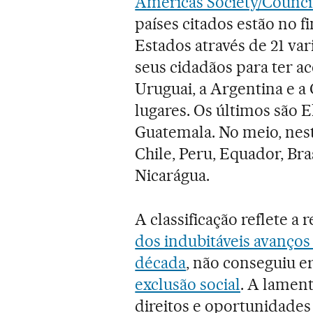
Americas Society/Counci
países citados estão no f
Estados através de 21 va
seus cidadãos para ter a
Uruguai, a Argentina e a
lugares. Os últimos são E
Guatemala. No meio, nes
Chile, Peru, Equador, Bra
Nicarágua.
A classificação reflete a
dos indubitáveis avanço
década
, não conseguiu e
exclusão social
. A lament
direitos e oportunidades