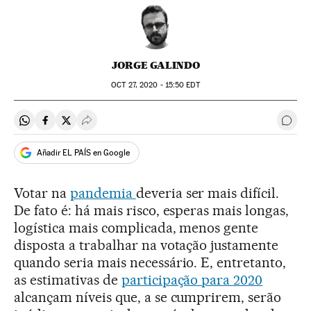
JORGE GALINDO
OCT
27, 2020 - 15:50
EDT
Compartir en Whatsapp
Compartir en Facebook
Compartir en Twitter
Desplegar Redes Sociales
Come
Añadir EL PAÍS en Google
Votar na
pandemia
deveria ser mais difícil.
De fato é: há mais risco, esperas mais longas,
logística mais complicada, menos gente
disposta a trabalhar na votação justamente
quando seria mais necessário. E, entretanto,
as estimativas de
participação para 2020
alcançam níveis que, a se cumprirem, serão