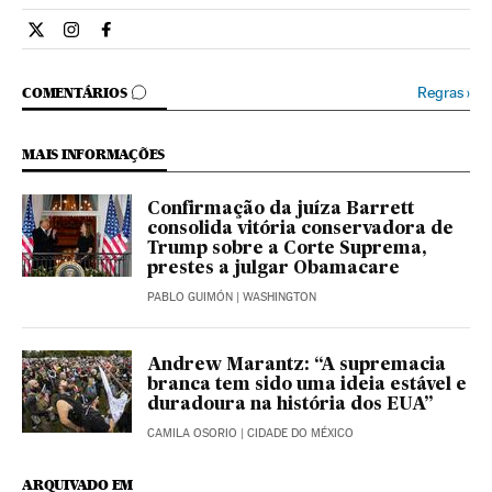
Internacional El País Brasil en Twitter
Internacional El País Brasil en Instagram
Internacional El País Brasil en Facebook
COMENTÁRIOS
Regras
›
COMENTÁRIOS
MAIS INFORMAÇÕES
Confirmação da juíza Barrett
consolida vitória conservadora de
Trump sobre a Corte Suprema,
prestes a julgar Obamacare
PABLO GUIMÓN
| WASHINGTON
Andrew Marantz: “A supremacia
branca tem sido uma ideia estável e
duradoura na história dos EUA”
CAMILA OSORIO
| CIDADE DO MÉXICO
ARQUIVADO EM