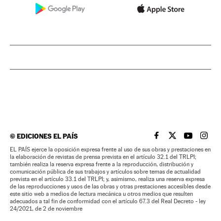
©
EDICIONES EL PAÍS
EL PAÍS BRASIL EN
EL PAÍS BRASI
EL PAÍS B
EL PA
EL PAÍS ejerce la oposición expresa frente al uso de sus obras y prestaciones en
la elaboración de revistas de prensa prevista en el artículo 32.1 del TRLPI;
también realiza la reserva expresa frente a la reproducción, distribución y
comunicación pública de sus trabajos y artículos sobre temas de actualidad
prevista en el artículo 33.1 del TRLPI; y, asimismo, realiza una reserva expresa
de las reproducciones y usos de las obras y otras prestaciones accesibles desde
este sitio web a medios de lectura mecánica u otros medios que resulten
adecuados a tal fin de conformidad con el artículo 67.3 del Real Decreto - ley
24/2021, de 2 de noviembre