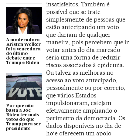
insatisfeitos. Também é
possível que se trate
simplesmente de pessoas que
estão antecipando um voto
que dariam de qualquer
A moderadora
maneira, pois percebem que ir
Kristen Welker
votar antes do dia marcado
foi a vencedora
do último
seria uma forma de reduzir
debate entre
Trump e Biden
riscos associados à epidemia.
Ou talvez as melhoras no
acesso ao voto antecipado,
pessoalmente ou por correio,
que vários Estados
impulsionaram, estejam
Por que não
efetivamente ampliando o
basta a Joe
Biden ter mais
perímetro da democracia. Os
votos do que
Trump para ser
dados disponíveis no dia de
presidente
hoje oferecem um apoio