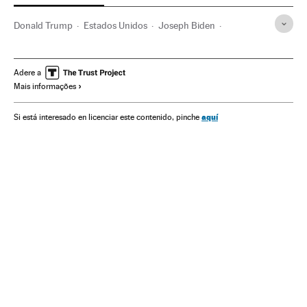
Donald Trump
Estados Unidos
Joseph Biden
Kamala Harris
Mike Pence
Casa Branca
Eleições EUA
América
Eleições EUA 2020
Adere a
Mais informações
aquí
Si está interesado en licenciar este contenido, pinche