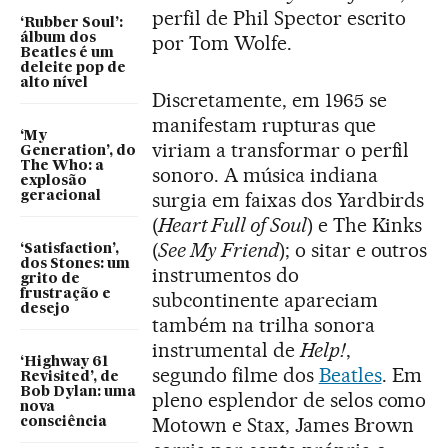
perfil de Phil Spector escrito
‘Rubber Soul’:
álbum dos
por Tom Wolfe.
Beatles é um
deleite pop de
alto nível
Discretamente, em 1965 se
manifestam rupturas que
‘My
viriam a transformar o perfil
Generation’, do
The Who: a
sonoro. A música indiana
explosão
surgia em faixas dos Yardbirds
geracional
(
Heart Full of Soul
) e The Kinks
(
See My Friend
); o sitar e outros
‘Satisfaction’,
dos Stones: um
instrumentos do
grito de
frustração e
subcontinente apareciam
desejo
também na trilha sonora
instrumental de
Help!
,
‘Highway 61
segundo filme dos
Beatles
. Em
Revisited’, de
Bob Dylan: uma
pleno esplendor de selos como
nova
Motown e Stax, James Brown
consciência