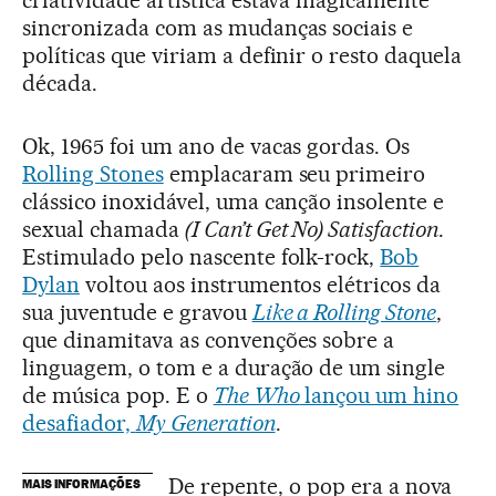
criatividade artística estava magicamente
sincronizada com as mudanças sociais e
políticas que viriam a definir o resto daquela
década.
Ok, 1965 foi um ano de vacas gordas. Os
Rolling Stones
emplacaram seu primeiro
clássico inoxidável, uma canção insolente e
sexual chamada
(I Can’t Get No) Satisfaction
.
Estimulado pelo nascente folk-rock,
Bob
Dylan
voltou aos instrumentos elétricos da
sua juventude e gravou
Like a Rolling Stone
,
que dinamitava as convenções sobre a
linguagem, o tom e a duração de um single
de música pop. E o
The Who
lançou um hino
desafiador,
My Generation
.
De repente, o pop era a nova
MAIS INFORMAÇÕES