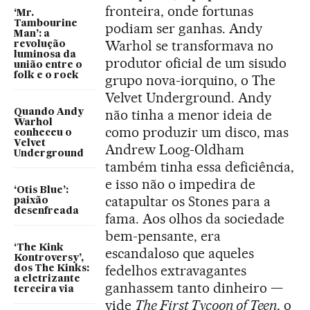
fronteira, onde fortunas
‘Mr.
Tambourine
podiam ser ganhas. Andy
Man’: a
Warhol se transformava no
revolução
luminosa da
produtor oficial de um sisudo
união entre o
folk e o rock
grupo nova-iorquino, o The
Velvet Underground. Andy
não tinha a menor ideia de
Quando Andy
Warhol
como produzir um disco, mas
conheceu o
Velvet
Andrew Loog-Oldham
Underground
também tinha essa deficiência,
e isso não o impedira de
‘Otis Blue’:
catapultar os Stones para a
paixão
desenfreada
fama. Aos olhos da sociedade
bem-pensante, era
‘The Kink
escandaloso que aqueles
Kontroversy’,
fedelhos extravagantes
dos The Kinks:
a eletrizante
ganhassem tanto dinheiro —
terceira via
vide
The First Tycoon of Teen
, o