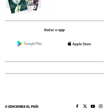
Baixe o app
©
EDICIONES EL PAÍS
EL PAÍS BRASIL EN
EL PAÍS BRASI
EL PAÍS B
EL PA