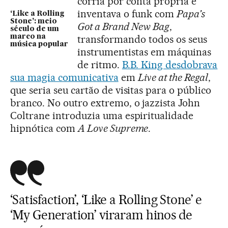
corria por conta própria e
inventava o funk com
Papa’s
‘Like a Rolling
Stone’: meio
Got a Brand New Bag
,
século de um
marco na
transformando todos os seus
música popular
instrumentistas em máquinas
de ritmo.
B.B. King desdobrava
sua magia comunicativa
em
Live at the Regal
,
que seria seu cartão de visitas para o público
branco. No outro extremo, o jazzista John
Coltrane introduzia uma espiritualidade
hipnótica com
A Love Supreme
.
‘Satisfaction’, ‘Like a Rolling Stone’ e
‘My Generation’ viraram hinos de