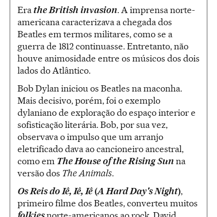
Era
the British invasion
. A imprensa norte-
americana caracterizava a chegada dos
Beatles em termos militares, como se a
guerra de 1812 continuasse. Entretanto, não
houve animosidade entre os músicos dos dois
lados do Atlântico.
Bob Dylan iniciou os Beatles na maconha.
Mais decisivo, porém, foi o exemplo
dylaniano de exploração do espaço interior e
sofisticação literária. Bob, por sua vez,
observava o impulso que um arranjo
eletrificado dava ao cancioneiro ancestral,
como em
The House of the Rising Sun
na
versão dos
The Animals
.
Os Reis do Iê, Iê, Iê
(
A Hard Day's Night
)
,
primeiro filme dos Beatles, converteu muitos
folkies
norte-americanos ao rock. David