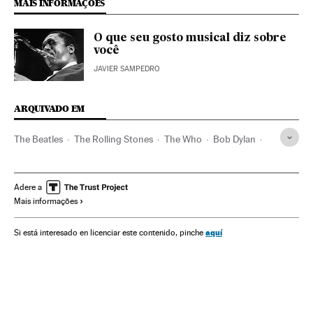
MAIS INFORMAÇÕES
O que seu gosto musical diz sobre
você
JAVIER SAMPEDRO
ARQUIVADO EM
The Beatles
The Rolling Stones
The Who
Bob Dylan
Discos música
Pop
Indústria discográfica
Bandas
Rock
Estilos musicais
Música
Cultura
Adere a
Mais informações
aquí
Si está interesado en licenciar este contenido, pinche