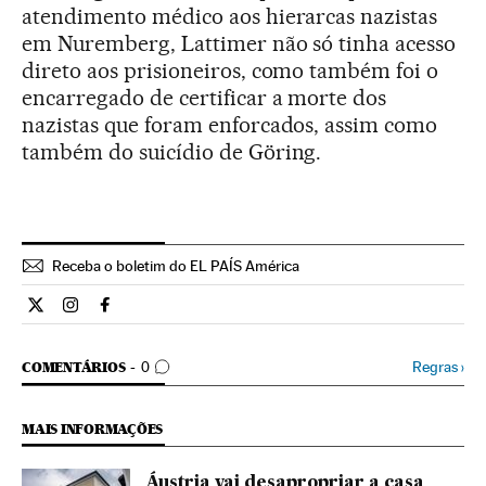
atendimento médico aos hierarcas nazistas
em Nuremberg, Lattimer não só tinha acesso
direto aos prisioneiros, como também foi o
encarregado de certificar a morte dos
nazistas que foram enforcados, assim como
também do suicídio de Göring.
Receba o boletim do EL PAÍS América
Cultura El País Brasil en Twitter
Cultura El País Brasil en Instagram
Cultura El País Brasil en Facebook
COMENTÁRIOS
Regras
›
COMENTÁRIOS
0
MAIS INFORMAÇÕES
Áustria vai desapropriar a casa