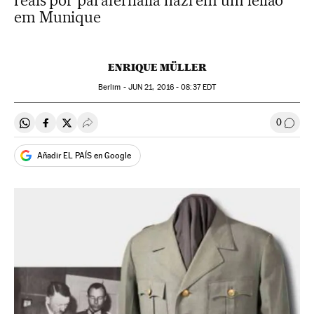
reais por parafernália nazi em um leilão
em Munique
ENRIQUE MÜLLER
Berlim -
JUN
21, 2016 - 08:37
EDT
0
Compartir en Whatsapp
Compartir en Facebook
Compartir en Twitter
Desplegar Redes Sociales
Comen
Añadir EL PAÍS en Google