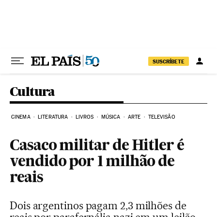
Pular para o conteúdo
SUSCRÍBETE
Cultura
CINEMA
LITERATURA
LIVROS
MÚSICA
ARTE
TELEVISÃO
Casaco militar de Hitler é
vendido por 1 milhão de
reais
Dois argentinos pagam 2,3 milhões de