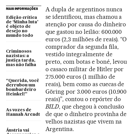
A dupla de argentinos nunca
MAIS INFORMAÇÕES
se identificou, mas chamou a
Edição crítica
de ‘Minha luta’
atenção por causa do dinheiro
é objeto de
que gastou no leilão: 600.000
desejo no
mundo todo
euros (2,3 milhões de reais). “O
comprador da segunda fila,
Criminosos
vestido integralmente de
nazistas: a
preto, com botas e boné, levou
justiça tarda,
mas não falha
o casaco militar de Hitler por
275.000 euros (1 milhão de
“Querida, você
reais), bem como as cuecas de
derrubou um
bombardeiro
Göring por 3.000 euros (10.900
Heinkel!”
reais)”, contou o repórter do
BILD
, que chegou à conclusão
As vozes de
de que o dinheiro provinha de
Hannah Arendt
velhos nazistas que vivem na
Argentina.
Áustria vai