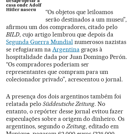
desapropriar a
casa onde Adolf
Hitler nasceu
“Os objetos que leiloamos
serão destinados a um museu”,
afirmou um dos compradores, citado pelo
BILD
, cujo artigo lembrou que depois da
Segunda Guerra Mundial
numerosos nazistas
se refugiaram na
Argentina
graças à
hospitalidade dada por Juan Domingo Perón.
“Os compradores poderiam ser
representantes que compram para um
colecionador privado”, acrescentou o jornal.
A presença dos dois argentinos também foi
relatada pelo
Süddeutsche Zeitung
. No
entanto, o repórter desse jornal evitou fazer
especulações sobre a origem do dinheiro. Os
argentinos, segundo o
Zeitung
, editado em
Munique, pagaram 62.000 euros (225.000