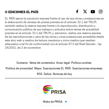
©
EDICIONES EL PAÍS
EL PAÍS BRASIL EN
EL PAÍS BRASI
EL PAÍS B
EL PA
EL PAÍS ejerce la oposición expresa frente al uso de sus obras y prestaciones en
la elaboración de revistas de prensa prevista en el artículo 32.1 del TRLPI;
también realiza la reserva expresa frente a la reproducción, distribución y
comunicación pública de sus trabajos y artículos sobre temas de actualidad
prevista en el artículo 33.1 del TRLPI; y, asimismo, realiza una reserva expresa
de las reproducciones y usos de las obras y otras prestaciones accesibles desde
este sitio web a medios de lectura mecánica u otros medios que resulten
adecuados a tal fin de conformidad con el artículo 67.3 del Real Decreto - ley
24/2021, de 2 de noviembre
Contacto
Venta de contenidos
Aviso legal
Política cookies
Política de privacidad
Mapa
Suscripciones EL PAÍS
Suscripciones empresas
RSS
Índice
Noticias de hoy
Webs de PRISA