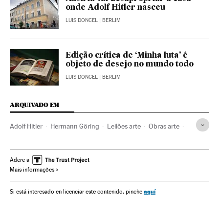
onde Adolf Hitler nasceu
LUIS DONCEL
| BERLIM
Edição crítica de ‘Minha luta’ é
objeto de desejo no mundo todo
LUIS DONCEL
| BERLIM
ARQUIVADO EM
Adolf Hitler
Hermann Göring
Leilões arte
Obras arte
Leilões
Comércio arte
Nazismo
História contemporânea
Comércio
Cultura
Arte
Adere a
Mais informações
aquí
Si está interesado en licenciar este contenido, pinche