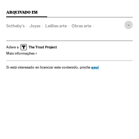
ARQUIVADO EM
Sotheby's
Joyas
Leilões arte
Obras arte
Comércio arte
História
Arte
ICON Design
Adere a
Mais informações
aquí
Si está interesado en licenciar este contenido, pinche