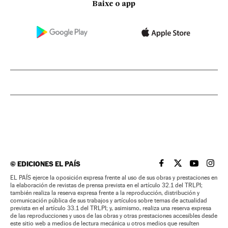
Baixe o app
©
EDICIONES EL PAÍS
EL PAÍS BRASIL EN
EL PAÍS BRASI
EL PAÍS B
EL PA
EL PAÍS ejerce la oposición expresa frente al uso de sus obras y prestaciones en
la elaboración de revistas de prensa prevista en el artículo 32.1 del TRLPI;
también realiza la reserva expresa frente a la reproducción, distribución y
comunicación pública de sus trabajos y artículos sobre temas de actualidad
prevista en el artículo 33.1 del TRLPI; y, asimismo, realiza una reserva expresa
de las reproducciones y usos de las obras y otras prestaciones accesibles desde
este sitio web a medios de lectura mecánica u otros medios que resulten