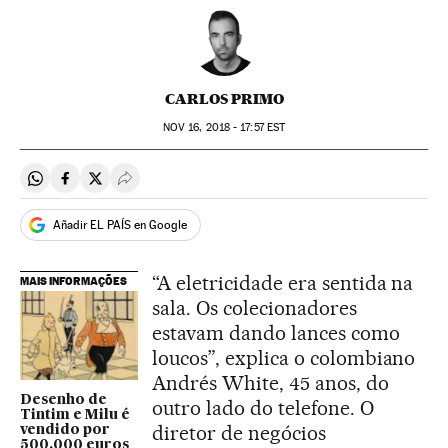
CARLOS PRIMO
NOV
16, 2018 - 17:57
EST
Compartir en Whatsapp
Compartir en Facebook
Compartir en Twitter
Desplegar Redes Sociales
Añadir EL PAÍS en Google
“A eletricidade era sentida na
MAIS INFORMAÇÕES
sala. Os colecionadores
estavam dando lances como
loucos”, explica o colombiano
Andrés White, 45 anos, do
Desenho de
outro lado do telefone. O
Tintim e Milu é
diretor de negócios
vendido por
500.000 euros