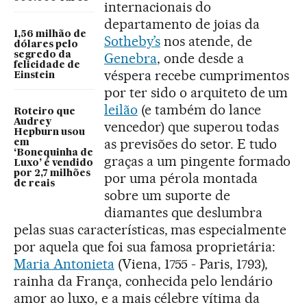
internacionais do
departamento de joias da
1,56 milhão de
Sotheby’s
nos atende, de
dólares pelo
segredo da
Genebra
, onde desde a
felicidade de
véspera recebe cumprimentos
Einstein
por ter sido o arquiteto de um
leilão
(e também do lance
Roteiro que
Audrey
vencedor) que superou todas
Hepburn usou
as previsões do setor. E tudo
em
‘Bonequinha de
graças a um pingente formado
Luxo’ é vendido
por 2,7 milhões
por uma pérola montada
de reais
sobre um suporte de
diamantes que deslumbra
pelas suas características, mas especialmente
por aquela que foi sua famosa proprietária:
Maria Antonieta
(Viena, 1755 - Paris, 1793),
rainha da França, conhecida pelo lendário
amor ao luxo, e a mais célebre vítima da