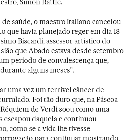
estro, Simon Rattle.
 de saúde, o maestro italiano cancelou
o que havia planejado reger em dia 18
simo Biscardi, assessor artístico do
casião que Abado estava desde setembro
 um período de convalescença que,
 durante alguns meses”.
r uma vez um terrível câncer de
urralado. Foi tão duro que, na Páscoa
o Réquiem de Verdi soou como uma
s escapou daquela e continuou
o, como se a vida lhe tivesse
orrogação para continuar mostrando