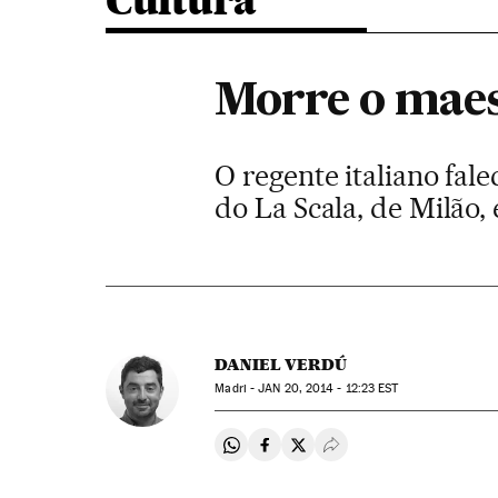
Cultura
Morre o maes
O regente italiano fal
do La Scala, de Milão,
DANIEL VERDÚ
Madri -
JAN
20, 2014 - 12:23
EST
Compartir en Whatsapp
Compartir en Facebook
Compartir en Twitter
Desplegar Redes Soci