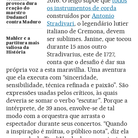
2016. O leigo supõe que
todos
provoca dura
os instrumentos de corda
reação do
maestro
construídos por
Antonio
Dudamel
Stradivari
, o legendário lutier
contra Maduro
italiano de Cremona, devem
ser sublimes. Janine, que tocou
Mahler e a
partitura mais
durante 15 anos outro
valiosa da
História
Stradivarius, este de 1727,
conta que o desafio é dar sua
própria voz a esta maravilha. Uma aventura
que ela executa com “sinceridade,
sensibilidade, técnica refinada e paixão”. São
expressões usadas pelos críticos, às quais
deveria se somar o verbo “escutar”. Porque a
intérprete, de 39 anos, envolve-se de tal
modo com a orquestra que arrasta o
espectador durante seus concertos. “Quando
a inspiração é mútua, o público nota”, diz ela