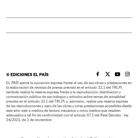
©
EDICIONES EL PAÍS
EL PAÍS BRASIL EN
EL PAÍS BRASI
EL PAÍS B
EL PA
EL PAÍS ejerce la oposición expresa frente al uso de sus obras y prestaciones en
la elaboración de revistas de prensa prevista en el artículo 32.1 del TRLPI;
también realiza la reserva expresa frente a la reproducción, distribución y
comunicación pública de sus trabajos y artículos sobre temas de actualidad
prevista en el artículo 33.1 del TRLPI; y, asimismo, realiza una reserva expresa
de las reproducciones y usos de las obras y otras prestaciones accesibles desde
este sitio web a medios de lectura mecánica u otros medios que resulten
adecuados a tal fin de conformidad con el artículo 67.3 del Real Decreto - ley
24/2021, de 2 de noviembre