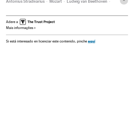
Antonius Stradivarius
Mozart
Ludwig van Beethoven
Países Baixos
Música clássica
Instrumentos musicais
Europa Ocidental
Estilos musicais
Música
Europa
Adere a
Mais informações
El Pais Semanal
Actualidad
aquí
Si está interesado en licenciar este contenido, pinche