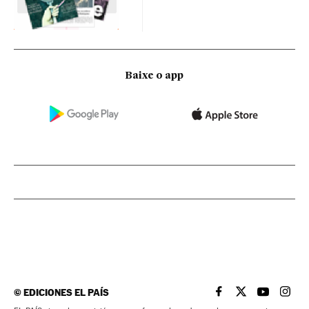
Baixe o app
©
EDICIONES EL PAÍS
EL PAÍS BRASIL EN
EL PAÍS BRASI
EL PAÍS B
EL PA