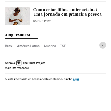
Como criar filhos antirracistas?
Uma jornada em primeira pessoa
NATALIA PAIVA
ARQUIVADO EM
Brasil
América Latina
América
TSE
Eleições municipais 2020
Eleições municipais 2016
Negros
Racismo
STF
Justiça
Adere a
Mais informações
Desigualdade econômica
Desigualdade social
Universidades Estaduais
Universidades públicas
aquí
Si está interesado en licenciar este contenido, pinche