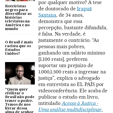
por qualquer motivo? A tese
Roteiristas
de doutorado de
Irapuã
negros para
Santana
, de 34 anos,
diversificar as
histórias
demonstra que essa
televisivas na
América e no
percepção, bastante difundida,
mundo
é falsa. Na verdade, é
justamente o contrário. “As
O Brasil é mais
pessoas mais pobres,
racista que os
Estados
ganhando um salário mínimo
Unidos?
[1.100 reais], preferem
suportar um prejuízo de
1.000,1.500 reais a ingressar na
justiça”, explica o advogado
em entrevista ao EL PAÍS por
videoconferência. Ele acaba de
“Quem quer
civilizar o
publicar o estudo em livro,
Brasil não pode
temer o poder.
intitulado
Acesso à Justiça -
Temos de nos
Uma análise multidisciplinar
,
livrar dessa
alma de senhor