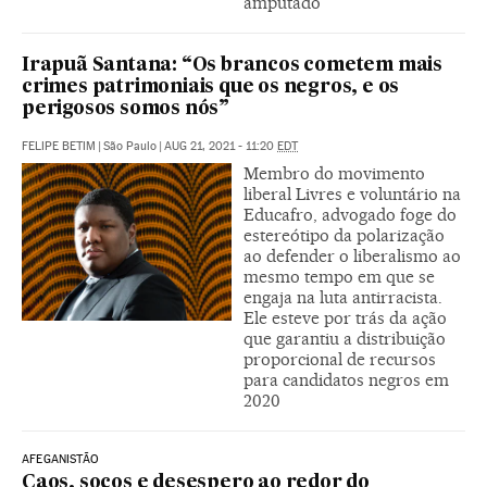
amputado
Irapuã Santana: “Os brancos cometem mais
crimes patrimoniais que os negros, e os
perigosos somos nós”
FELIPE BETIM
|
São Paulo
|
AUG 21, 2021 - 11:20
EDT
Membro do movimento
liberal Livres e voluntário na
Educafro, advogado foge do
estereótipo da polarização
ao defender o liberalismo ao
mesmo tempo em que se
engaja na luta antirracista.
Ele esteve por trás da ação
que garantiu a distribuição
proporcional de recursos
para candidatos negros em
2020
AFEGANISTÃO
Caos, socos e desespero ao redor do