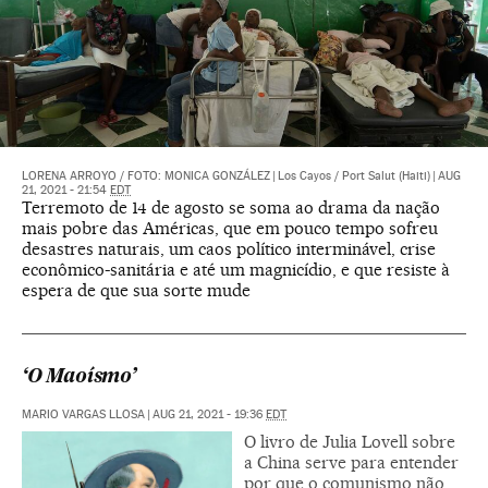
LORENA ARROYO
/
FOTO: MONICA GONZÁLEZ
|
Los Cayos / Port Salut (Haiti)
|
AUG
21, 2021 - 21:54
EDT
Terremoto de 14 de agosto se soma ao drama da nação
mais pobre das Américas, que em pouco tempo sofreu
desastres naturais, um caos político interminável, crise
econômico-sanitária e até um magnicídio, e que resiste à
espera de que sua sorte mude
‘O Maoísmo’
MARIO VARGAS LLOSA
|
AUG 21, 2021 - 19:36
EDT
O livro de Julia Lovell sobre
a China serve para entender
por que o comunismo não