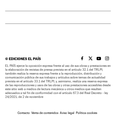
©
EDICIONES EL PAÍS
EL PAÍS BRASIL EN
EL PAÍS BRASI
EL PAÍS B
EL PA
EL PAÍS ejerce la oposición expresa frente al uso de sus obras y prestaciones en
la elaboración de revistas de prensa prevista en el artículo 32.1 del TRLPI;
también realiza la reserva expresa frente a la reproducción, distribución y
comunicación pública de sus trabajos y artículos sobre temas de actualidad
prevista en el artículo 33.1 del TRLPI; y, asimismo, realiza una reserva expresa
de las reproducciones y usos de las obras y otras prestaciones accesibles desde
este sitio web a medios de lectura mecánica u otros medios que resulten
adecuados a tal fin de conformidad con el artículo 67.3 del Real Decreto - ley
24/2021, de 2 de noviembre
Contacto
Venta de contenidos
Aviso legal
Política cookies