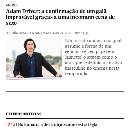
ATORES
Adam Driver: a confirmação de um galã
improvável graças a uma incomum cena de
sexo
BEGOÑA GÓMEZ URZAIZ
|
Madri
|
AUG 21, 2021 - 10:13
EDT
Um tórrido anúncio no qual
assume a forma de um
centauro e seu papel em
‘Annette’ o situam como o
ator que redefiniu o atrativo
masculino no cinema nesta
temporada
ÚLTIMAS NOTICIAS
Bolsonaro, a destruição como estratégia
12:15