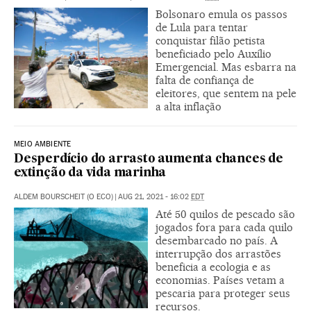
Bolsonaro emula os passos
de Lula para tentar
conquistar filão petista
beneficiado pelo Auxílio
Emergencial. Mas esbarra na
falta de confiança de
eleitores, que sentem na pele
a alta inflação
MEIO AMBIENTE
Desperdício do arrasto aumenta chances de
extinção da vida marinha
ALDEM BOURSCHEIT (O ECO)
|
AUG 21, 2021 - 16:02
EDT
Até 50 quilos de pescado são
jogados fora para cada quilo
desembarcado no país. A
interrupção dos arrastões
beneficia a ecologia e as
economias. Países vetam a
pescaria para proteger seus
recursos.