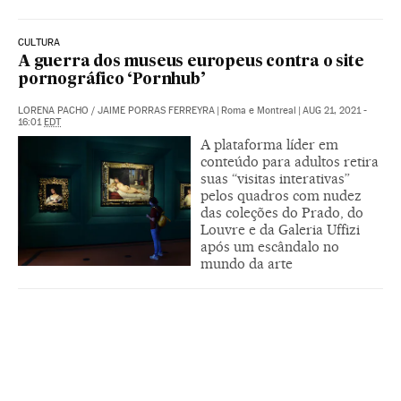
CULTURA
A guerra dos museus europeus contra o site
pornográfico ‘Pornhub’
LORENA PACHO
/
JAIME PORRAS FERREYRA
|
Roma e Montreal
|
AUG 21, 2021 -
16:01
EDT
A plataforma líder em
conteúdo para adultos retira
suas “visitas interativas”
pelos quadros com nudez
das coleções do Prado, do
Louvre e da Galeria Uffizi
após um escândalo no
mundo da arte