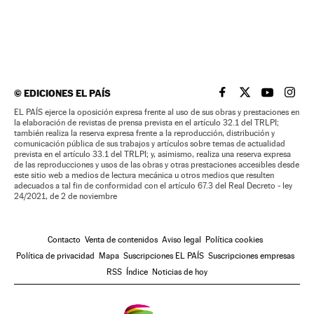
©
EDICIONES EL PAÍS
EL PAÍS BRASIL EN
EL PAÍS BRASI
EL PAÍS B
EL PA
EL PAÍS ejerce la oposición expresa frente al uso de sus obras y prestaciones en
la elaboración de revistas de prensa prevista en el artículo 32.1 del TRLPI;
también realiza la reserva expresa frente a la reproducción, distribución y
comunicación pública de sus trabajos y artículos sobre temas de actualidad
prevista en el artículo 33.1 del TRLPI; y, asimismo, realiza una reserva expresa
de las reproducciones y usos de las obras y otras prestaciones accesibles desde
este sitio web a medios de lectura mecánica u otros medios que resulten
adecuados a tal fin de conformidad con el artículo 67.3 del Real Decreto - ley
24/2021, de 2 de noviembre
Contacto
Venta de contenidos
Aviso legal
Política cookies
Política de privacidad
Mapa
Suscripciones EL PAÍS
Suscripciones empresas
RSS
Índice
Noticias de hoy