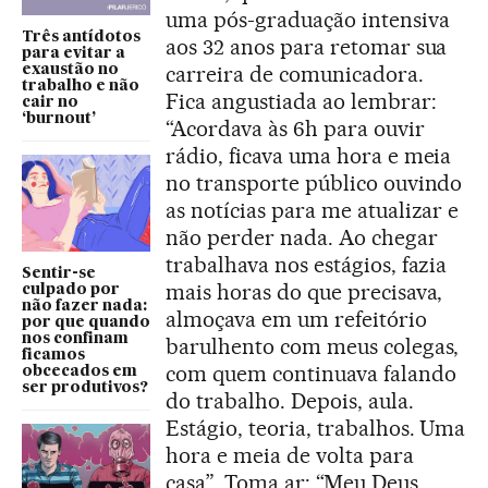
uma pós-graduação intensiva
Três antídotos
aos 32 anos para retomar sua
para evitar a
carreira de comunicadora.
exaustão no
trabalho e não
Fica angustiada ao lembrar:
cair no
‘burnout’
“Acordava às 6h para ouvir
rádio, ficava uma hora e meia
no transporte público ouvindo
as notícias para me atualizar e
não perder nada. Ao chegar
trabalhava nos estágios, fazia
Sentir-se
mais horas do que precisava,
culpado por
não fazer nada:
almoçava em um refeitório
por que quando
nos confinam
barulhento com meus colegas,
ficamos
com quem continuava falando
obcecados em
ser produtivos?
do trabalho. Depois, aula.
Estágio, teoria, trabalhos. Uma
hora e meia de volta para
casa”. Toma ar: “Meu Deus...