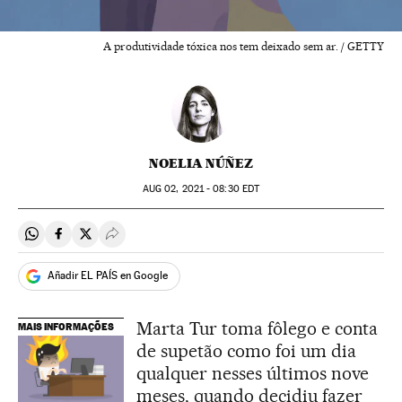
A produtividade tóxica nos tem deixado sem ar. / GETTY
NOELIA NÚÑEZ
AUG
02, 2021 - 08:30
EDT
Compartir en Whatsapp
Compartir en Facebook
Compartir en Twitter
Desplegar Redes Sociales
Añadir EL PAÍS en Google
Marta Tur toma fôlego e conta
MAIS INFORMAÇÕES
de supetão como foi um dia
qualquer nesses últimos nove
meses, quando decidiu fazer