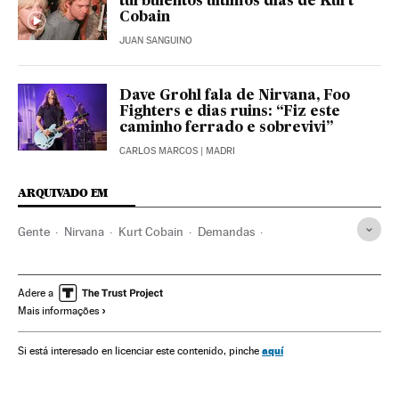
turbulentos últimos dias de Kurt
Cobain
JUAN SANGUINO
Dave Grohl fala de Nirvana, Foo
Fighters e dias ruins: “Fiz este
caminho ferrado e sobrevivi”
CARLOS MARCOS
| MADRI
ARQUIVADO EM
Gente
Nirvana
Kurt Cobain
Demandas
Pornografia infantil
Música
Discos música
Bandas
Estados Unidos
Justiça
Famosos
Adere a
Mais informações
aquí
Si está interesado en licenciar este contenido, pinche