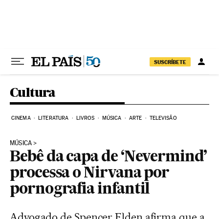
Pular para o conteúdo
SUSCRÍBETE
Cultura
CINEMA
LITERATURA
LIVROS
MÚSICA
ARTE
TELEVISÃO
MÚSICA
Bebê da capa de ‘Nevermind’
processa o Nirvana por
pornografia infantil
Advogado de Spencer Elden afirma que a