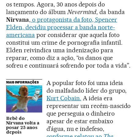
os tempos. Agora, 30 anos depois do
lançamento do álbum
Nevermind
, da banda
Nirvana
,
o protagonista da foto, Spencer
Elden, decidiu processar a banda norte-
americana
por considerar que aquela foto
constitui um crime de pornografia infantil.
Elden reivindica uma indenização para
reparar, como diz a ação, “os danos que
sofreu e continuará sofrendo por toda a vida”.
A popular foto foi uma ideia
MAIS INFORMAÇÕES
do malfadado líder do grupo,
Kurt Cobain.
A ideia era
representar um recém-nascido
que perseguia o dinheiro
Bebê do
apesar de estar embaixo
Nirvana volta a
d’água, nu e indefeso,
posar 25 anos
depois
conforme relatou ao
The