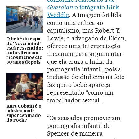
Guardian
o fotógrafo Kirk
Weddle
. A imagem foi lida
como uma crítica ao
capitalismo, mas Robert Y.
Lewis, o advogado de Elden,
O bebê da capa
de ‘Nevermind’
oferece uma interpretação
está ressentido:
incomum para argumentar
todos ficaram
ricos menos ele
que ela cruza a linha da
30 anos depois
pornografia infantil, pois a
inclusão do dinheiro na foto
faz que o bebê apareça
representado “como um
trabalhador sexual”.
Kurt Cobain é o
músico mais
superestimado
“Os acusados promoveram
do rock?
pornografia infantil de
Spencer de maneira