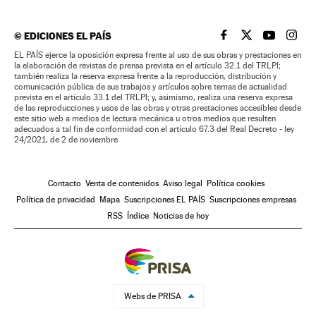
©
EDICIONES EL PAÍS
EL PAÍS BRASIL EN
EL PAÍS BRASI
EL PAÍS B
EL PA
EL PAÍS ejerce la oposición expresa frente al uso de sus obras y prestaciones en
la elaboración de revistas de prensa prevista en el artículo 32.1 del TRLPI;
también realiza la reserva expresa frente a la reproducción, distribución y
comunicación pública de sus trabajos y artículos sobre temas de actualidad
prevista en el artículo 33.1 del TRLPI; y, asimismo, realiza una reserva expresa
de las reproducciones y usos de las obras y otras prestaciones accesibles desde
este sitio web a medios de lectura mecánica u otros medios que resulten
adecuados a tal fin de conformidad con el artículo 67.3 del Real Decreto - ley
24/2021, de 2 de noviembre
Contacto
Venta de contenidos
Aviso legal
Política cookies
Política de privacidad
Mapa
Suscripciones EL PAÍS
Suscripciones empresas
RSS
Índice
Noticias de hoy
Webs de PRISA