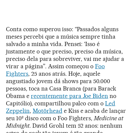
Conta como superou isso: “Passados alguns
meses percebi que a música sempre tinha
salvado a minha vida. Pensei: ‘Isso é
justamente o que preciso, preciso da música,
preciso dela para sobreviver, vai me ajudar a
virar a página”. Assim começou o
Foo
Fighters
, 25 anos atrás. Hoje, aquele
angustiado jovem dá shows para 50.000
pessoas, toca na Casa Branca (para Barack
Obama e
recentemente para Joe Biden
no
Capitólio), compartilhou palco com o
Led
Zeppelin
,
Motörhead
e Kiss e acaba de lançar
seu 10º disco com o Foo Fighters,
Medicine at
Midnight
. David Grohl tem 52 anos: nenhum
astro do rock tão jovem é tão grande.