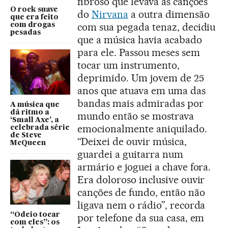
fibroso que levava as canções
O rock suave
do
Nirvana
a outra dimensão
que era feito
com sua pegada tenaz, decidiu
com drogas
pesadas
que a música havia acabado
para ele. Passou meses sem
tocar um instrumento,
deprimido. Um jovem de 25
anos que atuava em uma das
bandas mais admiradas por
A música que
dá ritmo a
mundo então se mostrava
‘Small Axe’, a
emocionalmente aniquilado.
celebrada série
de Steve
“Deixei de ouvir música,
McQueen
guardei a guitarra num
armário e joguei a chave fora.
Era doloroso inclusive ouvir
canções de fundo, então não
ligava nem o rádio”, recorda
“Odeio tocar
por telefone da sua casa, em
com eles”: os