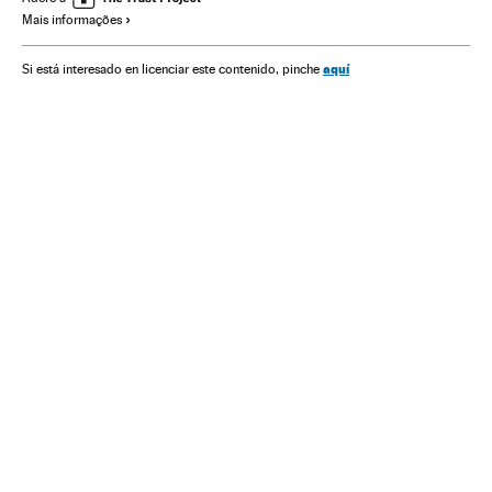
Mais informações
Tom Petty & The Heartbreakers
Little Richard
aquí
Si está interesado en licenciar este contenido, pinche