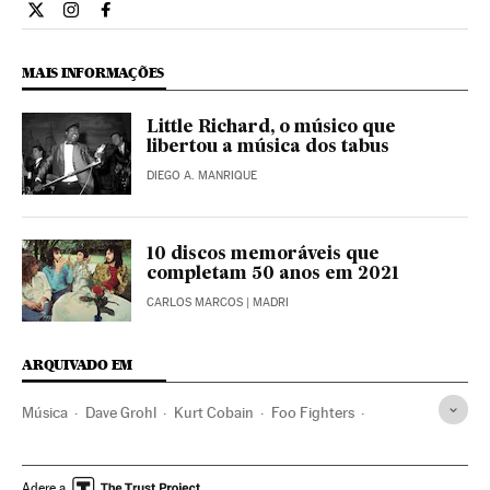
Cultura El País Brasil en Twitter
Cultura El País Brasil en Instagram
Cultura El País Brasil en Facebook
MAIS INFORMAÇÕES
Little Richard, o músico que
libertou a música dos tabus
DIEGO A. MANRIQUE
10 discos memoráveis que
completam 50 anos em 2021
CARLOS MARCOS
| MADRI
ARQUIVADO EM
Música
Dave Grohl
Kurt Cobain
Foo Fighters
Nirvana
Rock
Rock alternativo
Punk
Discos música
Bandas música
David Bowie
Adere a