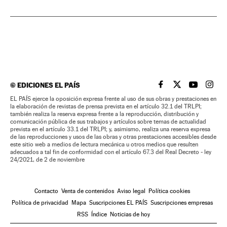
©
EDICIONES EL PAÍS
EL PAÍS BRASIL EN
EL PAÍS BRASI
EL PAÍS B
EL PA
EL PAÍS ejerce la oposición expresa frente al uso de sus obras y prestaciones en
la elaboración de revistas de prensa prevista en el artículo 32.1 del TRLPI;
también realiza la reserva expresa frente a la reproducción, distribución y
comunicación pública de sus trabajos y artículos sobre temas de actualidad
prevista en el artículo 33.1 del TRLPI; y, asimismo, realiza una reserva expresa
de las reproducciones y usos de las obras y otras prestaciones accesibles desde
este sitio web a medios de lectura mecánica u otros medios que resulten
adecuados a tal fin de conformidad con el artículo 67.3 del Real Decreto - ley
24/2021, de 2 de noviembre
Contacto
Venta de contenidos
Aviso legal
Política cookies
Política de privacidad
Mapa
Suscripciones EL PAÍS
Suscripciones empresas
RSS
Índice
Noticias de hoy