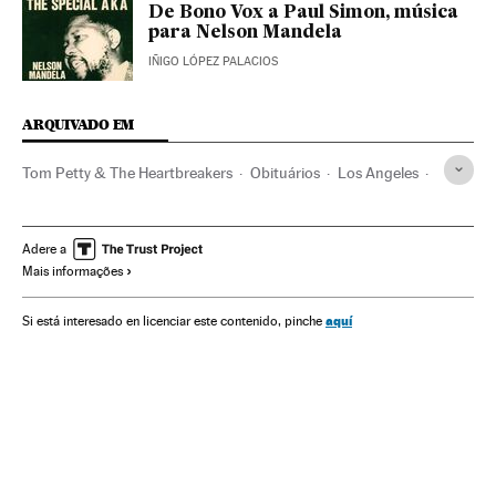
De Bono Vox a Paul Simon, música
para Nelson Mandela
IÑIGO LÓPEZ PALACIOS
ARQUIVADO EM
Tom Petty & The Heartbreakers
Obituários
Los Angeles
Bandas
Califórnia
Doenças cardiovasculares
Estados Unidos
América do Norte
Música
Doenças
Adere a
Mais informações
Acontecimentos
América
aquí
Si está interesado en licenciar este contenido, pinche