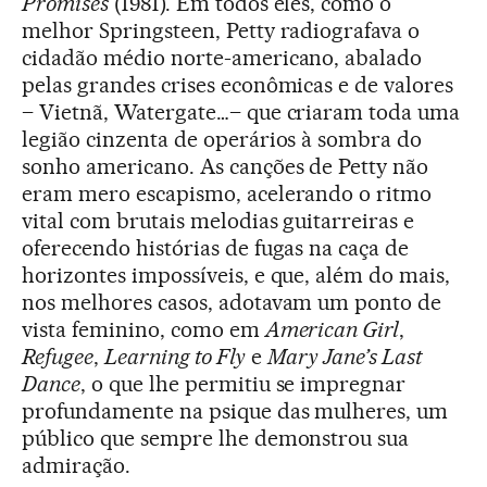
Promises
(1981). Em todos eles, como o
melhor Springsteen, Petty radiografava o
cidadão médio norte-americano, abalado
pelas grandes crises econômicas e de valores
– Vietnã, Watergate…– que criaram toda uma
legião cinzenta de operários à sombra do
sonho americano. As canções de Petty não
eram mero escapismo, acelerando o ritmo
vital com brutais melodias guitarreiras e
oferecendo histórias de fugas na caça de
horizontes impossíveis, e que, além do mais,
nos melhores casos, adotavam um ponto de
vista feminino, como em
American Girl
,
Refugee
,
Learning to Fly
e
Mary Jane’s Last
Dance
, o que lhe permitiu se impregnar
profundamente na psique das mulheres, um
público que sempre lhe demonstrou sua
admiração.