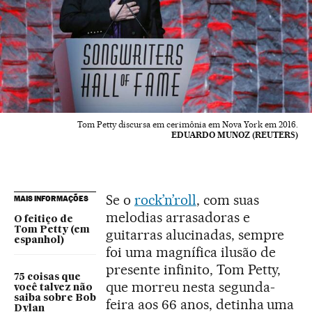
Tom Petty discursa em cerimônia em Nova York em 2016.
EDUARDO MUNOZ (REUTERS)
Se o
rock’n’roll
, com suas
MAIS INFORMAÇÕES
melodias arrasadoras e
O feitiço de
Tom Petty (em
guitarras alucinadas, sempre
espanhol)
foi uma magnífica ilusão de
presente infinito, Tom Petty,
75 coisas que
que morreu nesta segunda-
você talvez não
saiba sobre Bob
feira aos 66 anos, detinha uma
Dylan