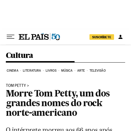
Pular para o conteúdo
SUSCRÍBETE
Cultura
CINEMA
LITERATURA
LIVROS
MÚSICA
ARTE
TELEVISÃO
TOM PETTY
Morre Tom Petty, um dos
grandes nomes do rock
norte-americano
O intérprete morreu aos 66 anos após