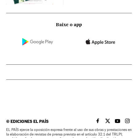
Baixe o app
©
EDICIONES EL PAÍS
EL PAÍS BRASIL EN
EL PAÍS BRASI
EL PAÍS B
EL PA
EL PAÍS ejerce la oposición expresa frente al uso de sus obras y prestaciones en
la elaboración de revistas de prensa prevista en el artículo 32.1 del TRLPI;