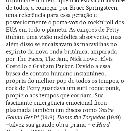
britânico – um feito que não estava ao alcance
de todos, a começar por Bruce Springsteen,
uma referência para essa geração e
posteriormente o porta-voz do rock’n’roll dos
EUA em todo o planeta. As canções de Petty
tinham uma visão melódica absorvente, mas
além disso se encaixavam às maravilhas no
espírito da nova onda britânica, amparada
por The Faces, The Jam, Nick Lowe, Elvis
Costello e Graham Parker. Devido a essa
busca de contato humano instantâneo,
própria do melhor pop de todos os tempos, o
rock de Petty guardava um sutil toque punk,
propício aos tempos que corriam. Sua
fascinante emergência emocional ficou
plasmada também em discos como
You’re
Gonna Get It!
(1978),
Damn the Torpedos
(1979)
–talvez sua grande obra-prima – e
Hard