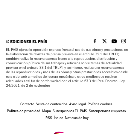
©
EDICIONES EL PAÍS
EL PAÍS BRASIL EN
EL PAÍS BRASI
EL PAÍS B
EL PA
EL PAÍS ejerce la oposición expresa frente al uso de sus obras y prestaciones en
la elaboración de revistas de prensa prevista en el artículo 32.1 del TRLPI;
también realiza la reserva expresa frente a la reproducción, distribución y
comunicación pública de sus trabajos y artículos sobre temas de actualidad
prevista en el artículo 33.1 del TRLPI; y, asimismo, realiza una reserva expresa
de las reproducciones y usos de las obras y otras prestaciones accesibles desde
este sitio web a medios de lectura mecánica u otros medios que resulten
adecuados a tal fin de conformidad con el artículo 67.3 del Real Decreto - ley
24/2021, de 2 de noviembre
Contacto
Venta de contenidos
Aviso legal
Política cookies
Política de privacidad
Mapa
Suscripciones EL PAÍS
Suscripciones empresas
RSS
Índice
Noticias de hoy