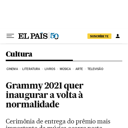
Pular para o conteúdo
SUSCRÍBETE
Cultura
CINEMA
LITERATURA
LIVROS
MÚSICA
ARTE
TELEVISÃO
Grammy 2021 quer
inaugurar a volta à
normalidade
Cerimônia de entrega do prêmio mais