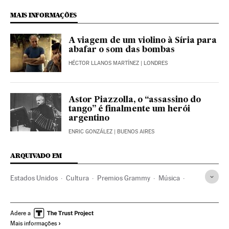
MAIS INFORMAÇÕES
A viagem de um violino à Síria para
abafar o som das bombas
HÉCTOR LLANOS MARTÍNEZ
| LONDRES
Astor Piazzolla, o “assassino do
tango” é finalmente um herói
argentino
ENRIC GONZÁLEZ
| BUENOS AIRES
ARQUIVADO EM
Estados Unidos
Cultura
Premios Grammy
Música
Prêmios
Artistas
Cantores
Eventos musicais
Agenda cultural
Agenda
Eventos
Discos música
Adere a
Mais informações