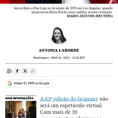
Alicia Keys e Dua Lipa no Grammy de 2020 em Los Angeles, quando
anunciaram Billie Eilish como melhor artista revelação.
MARIO ANZUONI (REUTERS)
ANTONIA LABORDE
Washington -
MAR
14, 2021 - 12:31
EDT
Compartir en Whatsapp
Compartir en Facebook
Compartir en Twitter
Desplegar Redes Sociales
Añadir EL PAÍS en Google
A 63ª edição do Grammy
não
MAIS INFORMAÇÕES
será um espetáculo virtual.
Com mais de 20