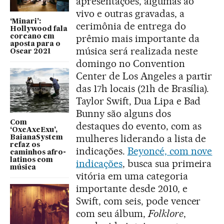
apresentações, algumas ao
vivo e outras gravadas, a
‘Minari’:
cerimônia de entrega do
Hollywood fala
prêmio mais importante da
coreano em
aposta para o
música será realizada neste
Oscar 2021
domingo no Convention
Center de Los Angeles a partir
das 17h locais (21h de Brasília).
Taylor Swift, Dua Lipa e Bad
Bunny são alguns dos
Com
destaques do evento, com as
‘OxeAxeExu’,
mulheres liderando a lista de
BaianaSystem
refaz os
indicações.
Beyoncé, com nove
caminhos afro-
latinos com
indicações
, busca sua primeira
música
vitória em uma categoria
importante desde 2010, e
Swift, com seis, pode vencer
com seu álbum,
Folklore
,