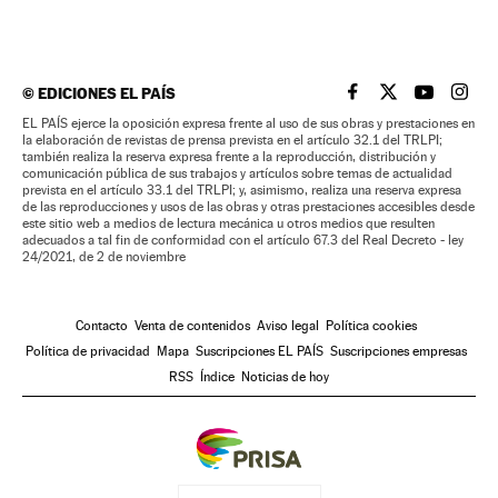
©
EDICIONES EL PAÍS
EL PAÍS BRASIL EN
EL PAÍS BRASI
EL PAÍS B
EL PA
EL PAÍS ejerce la oposición expresa frente al uso de sus obras y prestaciones en
la elaboración de revistas de prensa prevista en el artículo 32.1 del TRLPI;
también realiza la reserva expresa frente a la reproducción, distribución y
comunicación pública de sus trabajos y artículos sobre temas de actualidad
prevista en el artículo 33.1 del TRLPI; y, asimismo, realiza una reserva expresa
de las reproducciones y usos de las obras y otras prestaciones accesibles desde
este sitio web a medios de lectura mecánica u otros medios que resulten
adecuados a tal fin de conformidad con el artículo 67.3 del Real Decreto - ley
24/2021, de 2 de noviembre
Contacto
Venta de contenidos
Aviso legal
Política cookies
Política de privacidad
Mapa
Suscripciones EL PAÍS
Suscripciones empresas
RSS
Índice
Noticias de hoy