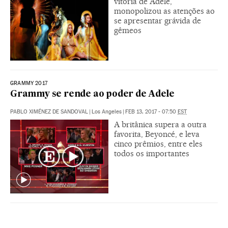
vitória de Adele,
monopolizou as atenções ao
se apresentar grávida de
gêmeos
GRAMMY 2017
Grammy se rende ao poder de Adele
PABLO XIMÉNEZ DE SANDOVAL
|
Los Angeles
|
FEB 13, 2017 - 07:50
EST
A britânica supera a outra
favorita, Beyoncé, e leva
cinco prêmios, entre eles
todos os importantes