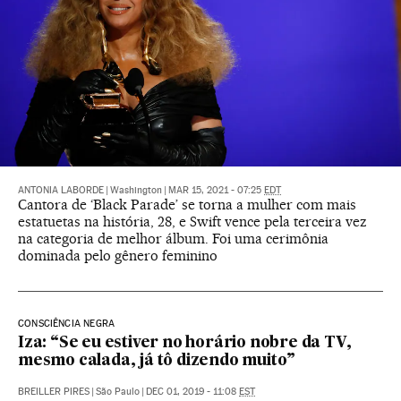
ANTONIA LABORDE
|
Washington
|
MAR 15, 2021 - 07:25
EDT
Cantora de ‘Black Parade’ se torna a mulher com mais
estatuetas na história, 28, e Swift vence pela terceira vez
na categoria de melhor álbum. Foi uma cerimônia
dominada pelo gênero feminino
CONSCIÊNCIA NEGRA
Iza: “Se eu estiver no horário nobre da TV,
mesmo calada, já tô dizendo muito”
BREILLER PIRES
|
São Paulo
|
DEC 01, 2019 - 11:08
EST