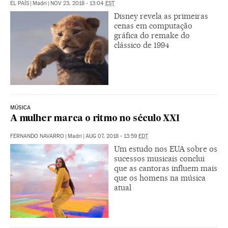
EL PAÍS
|
Madri
|
NOV 23, 2018 - 13:04
EST
Disney revela as primeiras
cenas em computação
gráfica do remake do
clássico de 1994
MÚSICA
A mulher marca o ritmo no século XXI
FERNANDO NAVARRO
|
Madri
|
AUG 07, 2018 - 13:59
EDT
Um estudo nos EUA sobre os
sucessos musicais conclui
que as cantoras influem mais
que os homens na música
atual