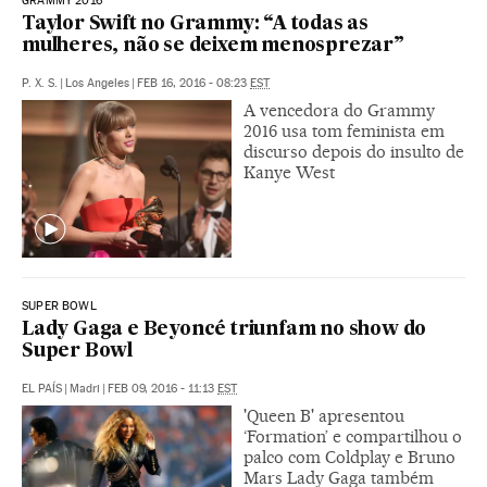
GRAMMY 2016
Taylor Swift no Grammy: “A todas as
mulheres, não se deixem menosprezar”
P. X. S.
|
Los Angeles
|
FEB 16, 2016 - 08:23
EST
A vencedora do Grammy
2016 usa tom feminista em
discurso depois do insulto de
Kanye West
SUPER BOWL
Lady Gaga e Beyoncé triunfam no show do
Super Bowl
EL PAÍS
|
Madri
|
FEB 09, 2016 - 11:13
EST
'Queen B' apresentou
‘Formation’ e compartilhou o
palco com Coldplay e Bruno
Mars Lady Gaga também