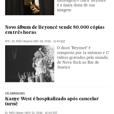
mensagem é clara: Beyoncé
é a única dona de sua
imagem
Novo álbum de Beyoncé vende 80.000 cópias
em três horas
EFE
/
EL PAÍS
|
Madrid
|
DEC 06, 2016 - 11:45
EST
O disco 'Beyoncé' é
composto por 14 músicas e 17
vídeos gravados pelo mundo,
de Nova York ao Rio de
Janeiro
CELEBRIDADES
Kanye West é hospitalizado após cancelar
turnê
EL PAÍS
|
Madri
|
NOV 22, 2016 - 12:44
EST