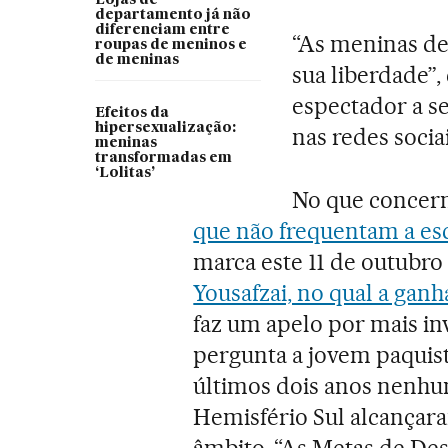
departamento já não
diferenciam entre
“As meninas de
roupas de meninos e
de meninas
sua liberdade”,
espectador a se
Efeitos da
hipersexualização:
nas redes soci
meninas
transformadas em
‘Lolitas’
No que concer
que não frequentam a es
marca este 11 de outubr
Yousafzai, no qual a gan
faz um apelo por mais inv
pergunta a jovem paquis
últimos dois anos nenhu
Hemisfério Sul alcançar
âmbito. “As Metas de De