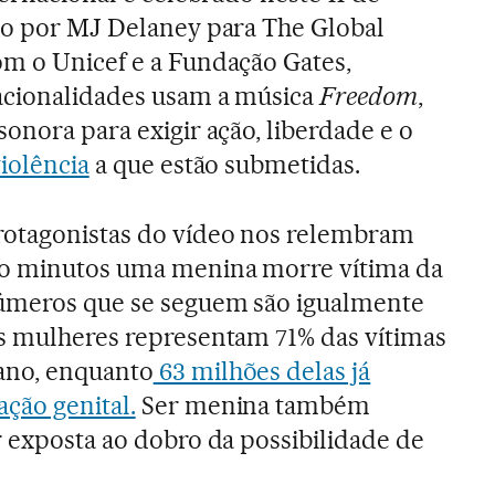
do por MJ Delaney para The Global
m o Unicef e a Fundação Gates,
acionalidades usam a música
Freedom
,
onora para exigir ação, liberdade e o
iolência
a que estão submetidas.
otagonistas do vídeo nos relembram
co minutos uma menina morre vítima da
números que se seguem são igualmente
as mulheres representam 71% das vítimas
ano, enquanto
63 milhões delas já
ção genital.
Ser menina também
r exposta ao dobro da possibilidade de