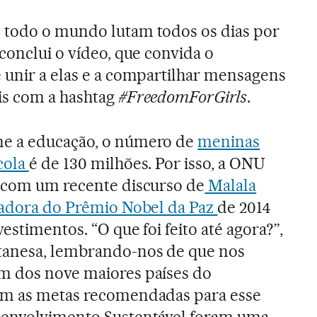
 todo o mundo lutam todos os dias por
 conclui o vídeo, que convida o
 unir a elas e a compartilhar mensagens
ais com a hashtag
#FreedomForGirls
.
ne a educação, o número de
meninas
cola
é de 130 milhões. Por isso, a ONU
o com um recente discurso de
Malala
hadora do Prêmio Nobel da Paz
de 2014
estimentos. “O que foi feito até agora?”,
tanesa, lembrando-nos de que nos
m dos nove maiores países do
am as metas recomendadas para esse
senvolvimento Sustentável foram uma