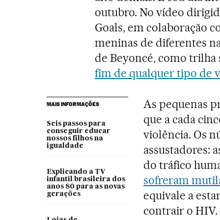
outubro. No vídeo dirigi
Goals, em colaboração co
meninas de diferentes n
de Beyoncé, como trilha s
fim de qualquer tipo de v
As pequenas pr
MAIS INFORMAÇÕES
que a cada cin
Seis passos para
conseguir educar
violência. Os 
nossos filhos na
igualdade
assustadores: 
do tráfico hum
Explicando a TV
sofreram mutila
infantil brasileira dos
anos 80 para as novas
equivale a esta
gerações
contrair o HIV.
Lojas de