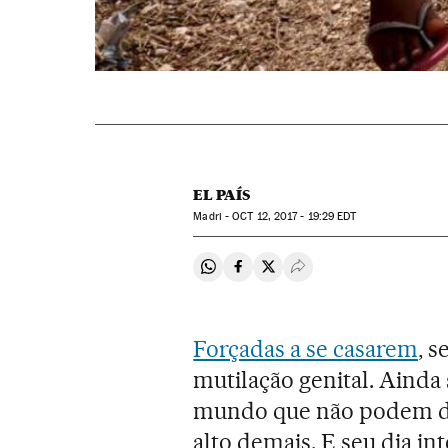
EL PAÍS
Madri -
OCT
12, 2017 - 19:29
EDT
Compartir en Whatsapp
Compartir en Facebook
Compartir en Twitter
Desplegar Redes Soci
Forçadas a se casarem
, 
mutilação genital. Ainda
mundo que não podem de
alto demais. E seu dia in