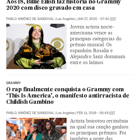
Aos 18, Billie Eilish faz história no Grammy
2020 com disco gravado em casa
PABLO XIMÉNEZ DE SANDOVAL
|
Los Angeles
|
JAN 27, 2020 - 07:40
EST
Jovem artista norte-
americana vence as
principais categorias do
prêmio musical. Os
espanhóis Rosalía e
Alejandro Sanz dominam
entre os latinos
GRAMMY
O rap finalmente conquista o Grammy com
‘This Is America’, o manifesto antirracista de
Childish Gambino
PABLO XIMÉNEZ DE SANDOVAL
|
Los Angeles
|
FEB 11, 2019 - 06:49
EST
Artista boicotou cerimônia
na qual sua canção ganhou
os principais prêmios. Foi
também a noite das