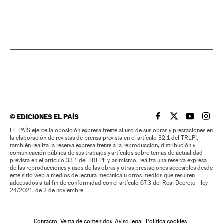
©
EDICIONES EL PAÍS
EL PAÍS BRASIL EN
EL PAÍS BRASI
EL PAÍS B
EL PA
EL PAÍS ejerce la oposición expresa frente al uso de sus obras y prestaciones en
la elaboración de revistas de prensa prevista en el artículo 32.1 del TRLPI;
también realiza la reserva expresa frente a la reproducción, distribución y
comunicación pública de sus trabajos y artículos sobre temas de actualidad
prevista en el artículo 33.1 del TRLPI; y, asimismo, realiza una reserva expresa
de las reproducciones y usos de las obras y otras prestaciones accesibles desde
este sitio web a medios de lectura mecánica u otros medios que resulten
adecuados a tal fin de conformidad con el artículo 67.3 del Real Decreto - ley
24/2021, de 2 de noviembre
Contacto
Venta de contenidos
Aviso legal
Política cookies