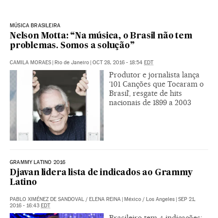
MÚSICA BRASILEIRA
Nelson Motta: “Na música, o Brasil não tem
problemas. Somos a solução”
CAMILA MORAES
|
Rio de Janeiro
|
OCT 28, 2016 - 18:54
EDT
Produtor e jornalista lança
‘101 Canções que Tocaram o
Brasil’, resgate de hits
nacionais de 1899 a 2003
GRAMMY LATINO 2016
Djavan lidera lista de indicados ao Grammy
Latino
PABLO XIMÉNEZ DE SANDOVAL
/
ELENA REINA
|
México / Los Angeles
|
SEP 21,
2016 - 16:43
EDT
Brasileiro tem 4 indicações;