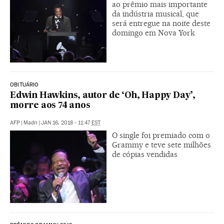
ao prêmio mais importante
da indústria musical, que
será entregue na noite deste
domingo em Nova York
OBITUÁRIO
Edwin Hawkins, autor de ‘Oh, Happy Day’,
morre aos 74 anos
AFP
|
Madri
|
JAN 16, 2018 - 11:47
EST
O single foi premiado com o
Grammy e teve sete milhões
de cópias vendidas