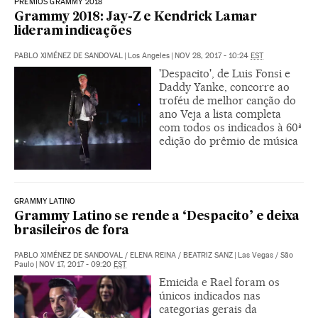
PRÊMIOS GRAMMY 2018
Grammy 2018: Jay-Z e Kendrick Lamar
lideram indicações
PABLO XIMÉNEZ DE SANDOVAL
|
Los Angeles
|
NOV 28, 2017 - 10:24
EST
'Despacito', de Luis Fonsi e
Daddy Yanke, concorre ao
troféu de melhor canção do
ano Veja a lista completa
com todos os indicados à 60ª
edição do prêmio de música
GRAMMY LATINO
Grammy Latino se rende a ‘Despacito’ e deixa
brasileiros de fora
PABLO XIMÉNEZ DE SANDOVAL
/
ELENA REINA
/
BEATRIZ SANZ
|
Las Vegas / São
Paulo
|
NOV 17, 2017 - 09:20
EST
Emicida e Rael foram os
únicos indicados nas
categorias gerais da