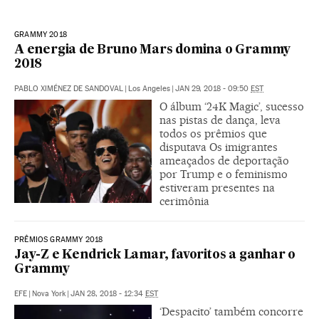
GRAMMY 2018
A energia de Bruno Mars domina o Grammy
2018
PABLO XIMÉNEZ DE SANDOVAL
|
Los Angeles
|
JAN 29, 2018 - 09:50
EST
O álbum ‘24K Magic’, sucesso
nas pistas de dança, leva
todos os prêmios que
disputava Os imigrantes
ameaçados de deportação
por Trump e o feminismo
estiveram presentes na
cerimônia
PRÊMIOS GRAMMY 2018
Jay-Z e Kendrick Lamar, favoritos a ganhar o
Grammy
EFE
|
Nova York
|
JAN 28, 2018 - 12:34
EST
‘Despacito’ também concorre