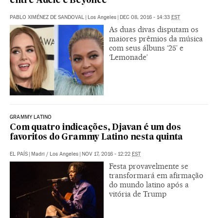
entre Adele e Beyoncé
PABLO XIMÉNEZ DE SANDOVAL
|
Los Angeles
|
DEC 08, 2016 - 14:33
EST
As duas divas disputam os
maiores prêmios da música
com seus álbuns ‘25’ e
‘Lemonade’
GRAMMY LATINO
Com quatro indicações, Djavan é um dos
favoritos do Grammy Latino nesta quinta
EL PAÍS
|
Madri / Los Angeles
|
NOV 17, 2016 - 12:22
EST
Festa provavelmente se
transformará em afirmação
do mundo latino após a
vitória de Trump