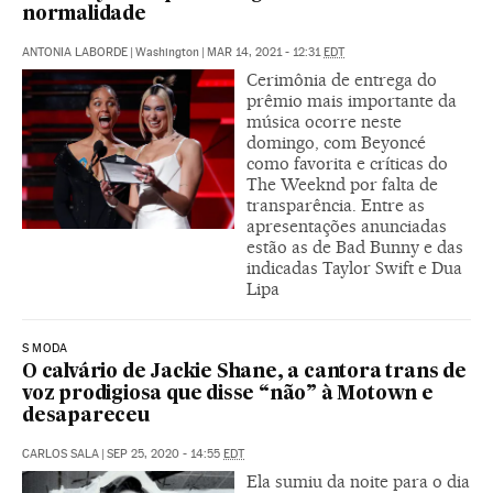
normalidade
ANTONIA LABORDE
|
Washington
|
MAR 14, 2021 - 12:31
EDT
Cerimônia de entrega do
prêmio mais importante da
música ocorre neste
domingo, com Beyoncé
como favorita e críticas do
The Weeknd por falta de
transparência. Entre as
apresentações anunciadas
estão as de Bad Bunny e das
indicadas Taylor Swift e Dua
Lipa
S MODA
O calvário de Jackie Shane, a cantora trans de
voz prodigiosa que disse “não” à Motown e
desapareceu
CARLOS SALA
|
SEP 25, 2020 - 14:55
EDT
Ela sumiu da noite para o dia