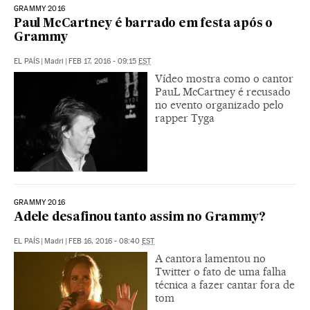
GRAMMY 2016
Paul McCartney é barrado em festa após o
Grammy
EL PAÍS
|
Madri
|
FEB 17, 2016 - 09:15
EST
Vídeo mostra como o cantor
PauL McCartney é recusado
no evento organizado pelo
rapper Tyga
GRAMMY 2016
Adele desafinou tanto assim no Grammy?
EL PAÍS
|
Madri
|
FEB 16, 2016 - 08:40
EST
A cantora lamentou no
Twitter o fato de uma falha
técnica a fazer cantar fora de
tom